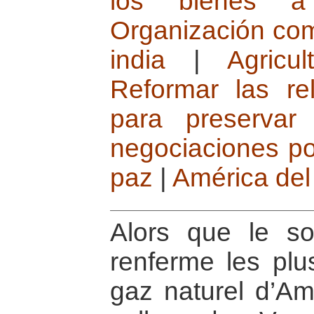
los bienes a 
Organización com
india
|
Agricul
Reformar las re
para preservar
negociaciones pol
paz
|
América del
Alors que le so
renferme les plu
gaz naturel d’A