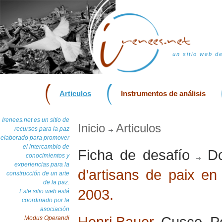
un sitio web d
Articulos
Instrumentos de análisis
Irenees.net es un sitio de
Inicio
Articulos
recursos para la paz
elaborado para promover
el intercambio de
Ficha de desafío
Do
conocimientos y
experiencias para la
d’artisans de paix en 
construcción de un arte
de la paz.
2003.
Este sitio web está
coordinado por la
asociación
Henri Bauer
, Cusco, P
Modus Operandi