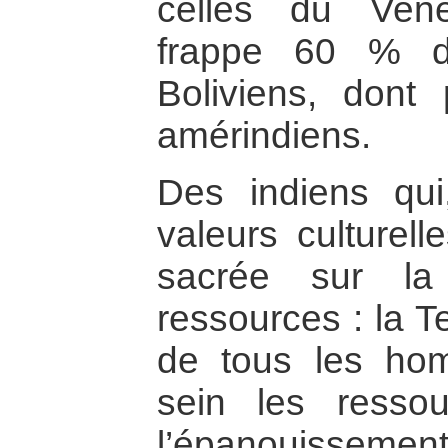
celles du Vene
frappe 60 % d
Boliviens, don
amérindiens.
Des indiens qui
valeurs culturell
sacrée sur la
ressources : la T
de tous les ho
sein les resso
l’épanouisseme