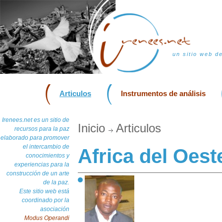
un sitio web d
Articulos
Instrumentos de análisis
Irenees.net es un sitio de
Inicio
Articulos
recursos para la paz
elaborado para promover
el intercambio de
Africa del Oest
conocimientos y
experiencias para la
construcción de un arte
de la paz.
Este sitio web está
coordinado por la
asociación
Modus Operandi