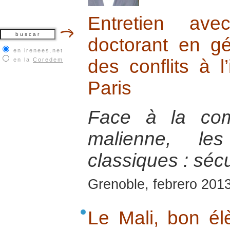
Entretien ave
doctorant en gé
en irenees.net
des conflits à l’
en la
Coredem
Paris
Face à la com
malienne, les
classiques : séc
Grenoble, febrero 201
Le Mali, bon él