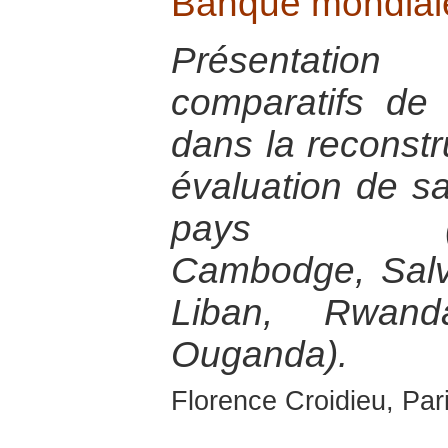
Banque mondial
Présentatio
comparatifs de
dans la reconstr
évaluation de s
pays (Bosn
Cambodge, Salva
Liban, Rwan
Ouganda).
Florence Croidieu, Par