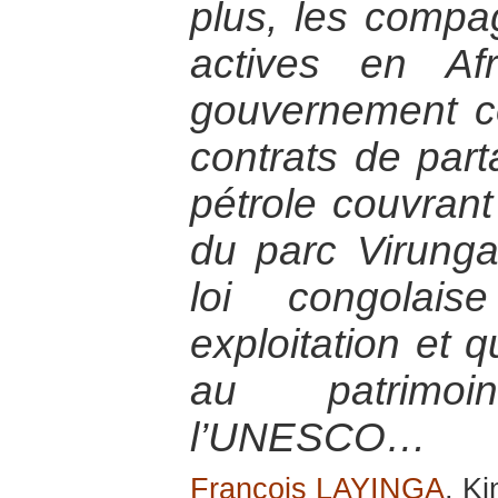
plus, les compag
actives en Af
gouvernement c
contrats de par
pétrole couvrant
du parc Virung
loi congolais
exploitation et 
au patrimo
l’UNESCO…
François LAYINGA
, K