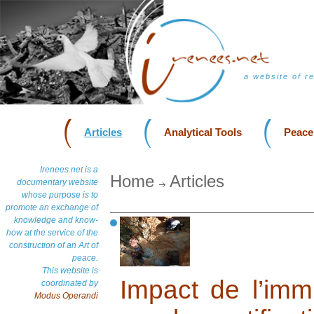
a website of r
Articles
Analytical Tools
Peace
Irenees.net is a
Home
Articles
documentary website
whose purpose is to
promote an exchange of
knowledge and know-
how at the service of the
construction of an Art of
peace.
This website is
Impact de l’immix
coordinated by
Modus Operandi