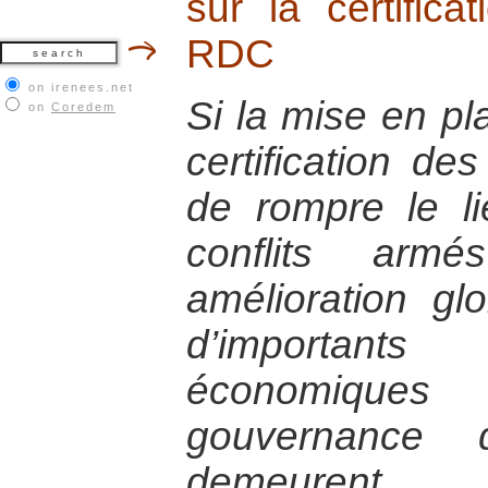
sur la certific
RDC
on irenees.net
Si la mise en p
on
Coredem
certification de
de rompre le li
conflits ar
amélioration glo
d’importants 
économique
gouvernance 
demeurent.