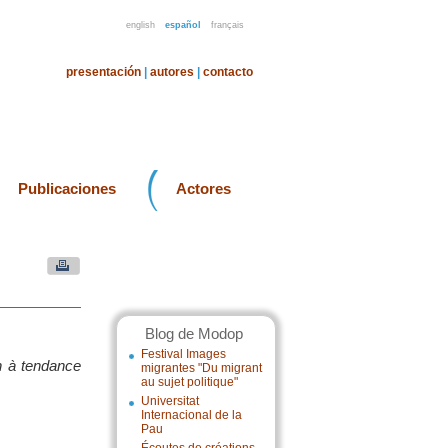
english
español
français
presentación
|
autores
|
contacto
Publicaciones
Actores
Blog de Modop
Festival Images
in à tendance
migrantes "Du migrant
au sujet politique"
Universitat
Internacional de la
Pau