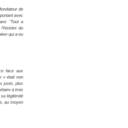
fondateur de
mportant avec
ans "Tout a
’histoire du
péen qui a eu
ce face aux
e » était non
s juste, plus
taire à trois
sa légitimité
ale, au moyen