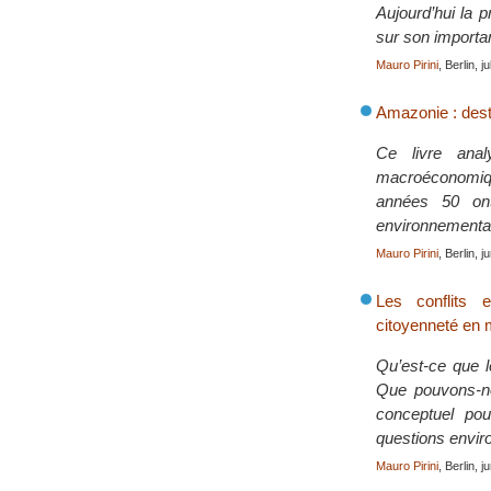
Aujourd’hui la 
sur son importa
Mauro Pirini
, Berlin, j
Amazonie : destr
Ce livre anal
macroéconomiqu
années 50 ont
environnementa
Mauro Pirini
, Berlin, 
Les conflits e
citoyenneté en
Qu’est-ce que l
Que pouvons-no
conceptuel pou
questions envi
Mauro Pirini
, Berlin, 