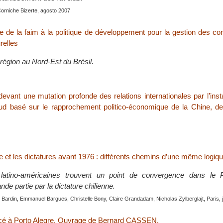
Corniche Bizerte, agosto 2007
 de la faim à la politique de développement pour la gestion des conf
relles
région au Nord-Est du Brésil.
ant une mutation profonde des relations internationales par l’inst
d basé sur le rapprochement politico-économique de la Chine, de 
e et les dictatures avant 1976 : différents chemins d’une même logiq
 latino-américaines trouvent un point de convergence dans le 
nde partie par la dictature chilienne.
Bardin, Emmanuel Bargues, Christelle Bony, Claire Grandadam, Nicholas Zylberglajt, Paris, 
é à Porto Alegre. Ouvrage de Bernard CASSEN.