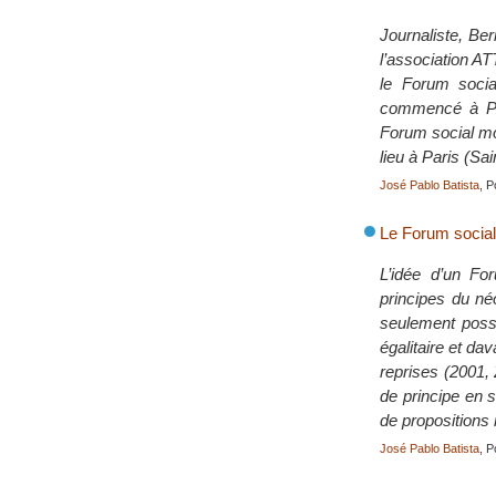
Journaliste, Be
l’association AT
le Forum socia
commencé à Por
Forum social mon
lieu à Paris (Sa
José Pablo Batista
, P
Le Forum social
L’idée d’un F
principes du né
seulement possi
égalitaire et da
reprises (2001, 
de principe en s
de propositions 
José Pablo Batista
, P