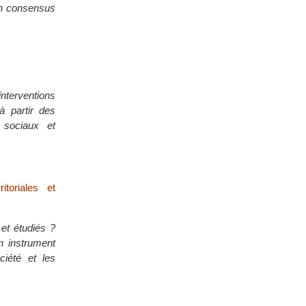
 un consensus
terventions
à partir des
 sociaux et
itoriales et
et étudiés ?
n instrument
ciété et les