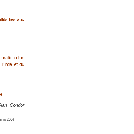
lits liés aux
auration d’un
l’Inde et du
ue
Plan Condor
junio 2006