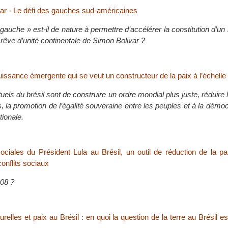
var - Le défi des gauches sud-américaines
gauche » est-il de nature à permettre d’accélérer la constitution d’un 
e rêve d’unité continentale de Simon Bolivar ?
uissance émergente qui se veut un constructeur de la paix à l’échell
tuels du brésil sont de construire un ordre mondial plus juste, réduire 
s, la promotion de l’égalité souveraine entre les peuples et à la démoc
tionale.
sociales du Président Lula au Brésil, un outil de réduction de la p
onflits sociaux
008 ?
elles et paix au Brésil : en quoi la question de la terre au Brésil est