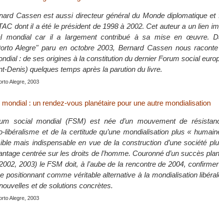
rnard Cassen est aussi directeur général du Monde diplomatique et 
TAC dont il a été le président de 1998 à 2002. Cet auteur a un lien i
l mondial car il a largement contribué à sa mise en œuvre. D
to Alegre" paru en octobre 2003, Bernard Cassen nous raconte l
dial : de ses origines à la constitution du dernier Forum social euro
int-Denis) quelques temps après la parution du livre.
orto Alegre, 2003
 mondial : un rendez-vous planétaire pour une autre mondialisation
orum social mondial (FSM) est née d’un mouvement de résistan
o-libéralisme et de la certitude qu’une mondialisation plus « humain
ble mais indispensable en vue de la construction d’une société plu
vantage centrée sur les droits de l’homme. Couronné d’un succès plané
2002, 2003) le FSM doit, à l’aube de la rencontre de 2004, confirmer 
e positionnant comme véritable alternative à la mondialisation libér
nouvelles et de solutions concrètes.
orto Alegre, 2003