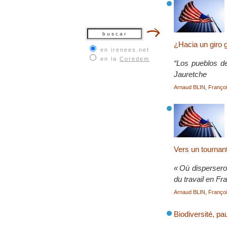
¿Hacia un giro 
en irenees.net
en la
Coredem
“Los pueblos de
Jauretche
Arnaud BLIN
,
Franç
Vers un tournant
« Où dispersero
du travail en F
Arnaud BLIN
,
Franç
Biodiversité, pau