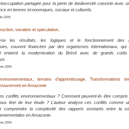
préoccupation partagée pour la perte de biodiversité coexiste avec
nce en termes économiques, sociaux et culturels.
ulio 2009
uction, vexation et spéculation.
yse les résultats, les logiques et le fonctionnement des in
es, souvent financées par des organismes internationaux, qui 
 entamé la modernisation du Brésil avec de grands coûts
ux.
junio 2009
nvironnementaux, terrains d’apprentissage. Transformations terr
 mouvement en Amazonie
es conflits environnementaux ? Comment peuvent-ils être compris 
us tirer de leur étude ? L’auteur analyse ces conflits comme u
r comprendre la complexité des rapports existants entre la so
ronnementales en Amazonie.
junio 2009