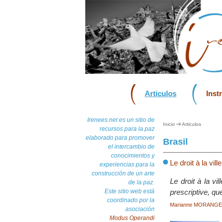
Articulos
Inst
Irenees.net es un sitio de
Inicio
Articulos
recursos para la paz
elaborado para promover
Brasil
el intercambio de
conocimientos y
Le droit à la vi
experiencias para la
construcción de un arte
Le droit à la vi
de la paz.
Este sitio web está
prescriptive, que
coordinado por la
Marianne MORANGE
asociación
Modus Operandi