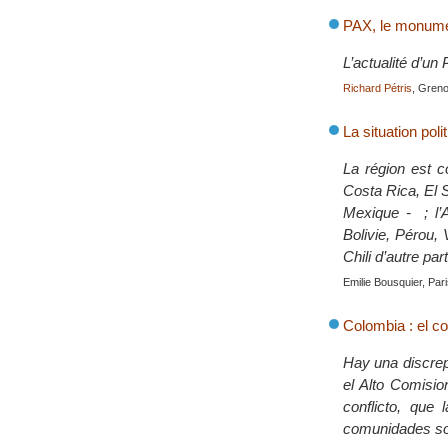
PAX, le monumen
L’actualité d’un 
Richard Pétris
, Gren
La situation pol
La région est c
Costa Rica, El 
Mexique - ; l’
Bolivie, Pérou, 
Chili d’autre part
Emilie Bousquier, Par
Colombia : el con
Hay una discrep
el Alto Comisio
conflicto, que
comunidades som