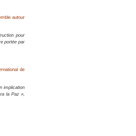
semble autour
truction pour
re portée par
ernational de
n implication
ra la Paz »,