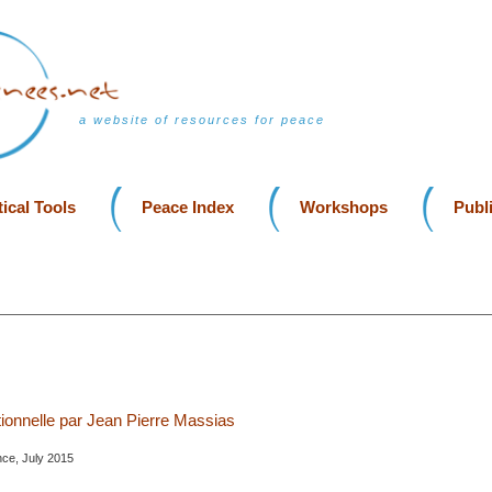
a website of resources for peace
ical Tools
Peace Index
Workshops
Publ
itionnelle par Jean Pierre Massias
nce, July 2015