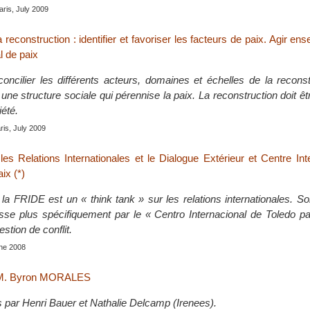
aris, July 2009
 reconstruction : identifier et favoriser les facteurs de paix. Agir en
l de paix
concilier les différents acteurs, domaines et échelles de la recons
une structure sociale qui pérennise la paix. La reconstruction doit êt
iété.
aris, July 2009
les Relations Internationales et le Dialogue Extérieur et Centre Int
ix (*)
la FRIDE est un « think tank » sur les relations internationales. So
sse plus spécifiquement par le « Centro Internacional de Toledo pa
estion de conflit.
une 2008
c M. Byron MORALES
s par Henri Bauer et Nathalie Delcamp (Irenees).