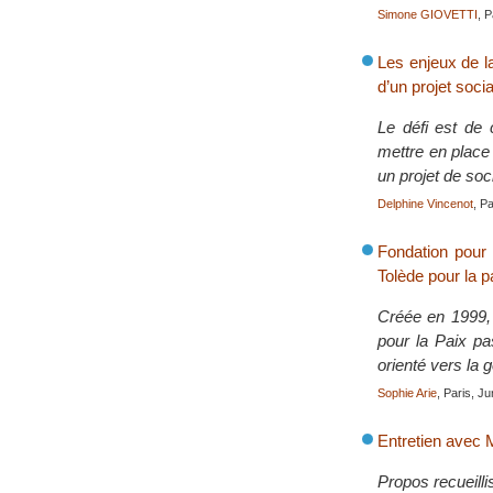
Simone GIOVETTI
, P
Les enjeux de la
d’un projet socia
Le défi est de 
mettre en place 
un projet de soc
Delphine Vincenot
, P
Fondation pour 
Tolède pour la pa
Créée en 1999, 
pour la Paix pa
orienté vers la g
Sophie Arie
, Paris, J
Entretien ave
Propos recueilli