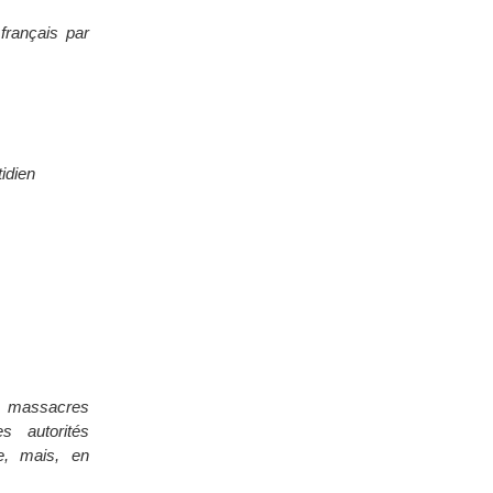
français par
tidien
de massacres
s autorités
e, mais, en