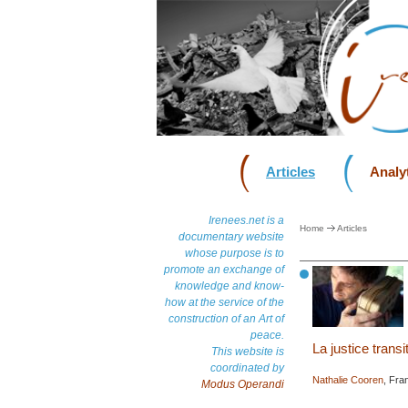
Articles
Analyt
Irenees.net is a
Home
Articles
documentary website
whose purpose is to
promote an exchange of
knowledge and know-
how at the service of the
construction of an Art of
peace.
La justice trans
This website is
coordinated by
Nathalie Cooren
, Fra
Modus Operandi