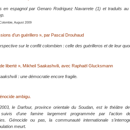
is en espagnol par Genaro Rodriguez Navarrete (1) et traduits au 
mp.
 Colombie, August 2009
ions d’un guérillero », par Pascal Drouhaud
spective sur le conflit colombien : celle des guérilleros et de leur quo
 de liberté », Mikheil Saakashvili, avec Raphaël Glucksmann
akshvili : une démocratie encore fragile.
génocide ambigu.
 2003, le Darfour, province orientale du Soudan, est le théâtre 
 suivis d’une famine largement programmée par l’action de
es. Génocide ou pas, la communauté internationale s’interrog
pulation meurt.