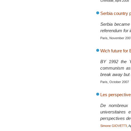
Grenoble, April 2008
Serbia country p
Serbia became 
referendum for 
Paris, November 200
Wich future for
BY 1992 the Yu
communism as th
break away but o
Paris, October 2007
Les perspective
De nombreux re
universitaires 
perspectives de
Simone GIOVETTI
, A