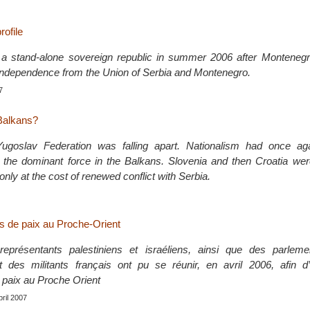
rofile
a stand-alone sovereign republic in summer 2006 after Montenegr
independence from the Union of Serbia and Montenegro.
7
 Balkans?
goslav Federation was falling apart. Nationalism had once aga
e dominant force in the Balkans. Slovenia and then Croatia were 
nly at the cost of renewed conflict with Serbia.
s de paix au Proche-Orient
présentants palestiniens et israéliens, ainsi que des parleme
et des militants français ont pu se réunir, en avril 2006, afin d
 paix au Proche Orient
pril 2007