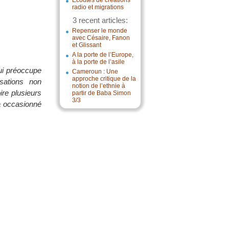
Écoutes de créations
radio et migrations
3 recent articles:
Repenser le monde
avec Césaire, Fanon
et Glissant
A la porte de l’Europe,
à la porte de l’asile
ui préoccupe
Cameroun : Une
approche critique de la
isations non
notion de l’ethnie à
ire plusieurs
partir de Baba Simon
3/3
à occasionné