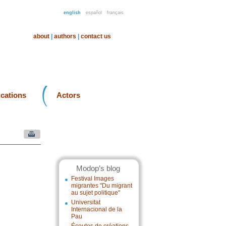
english
español
français
about
|
authors
|
contact us
ications
Actors
Modop’s blog
Festival Images
migrantes "Du migrant
au sujet politique"
Universitat
Internacional de la
Pau