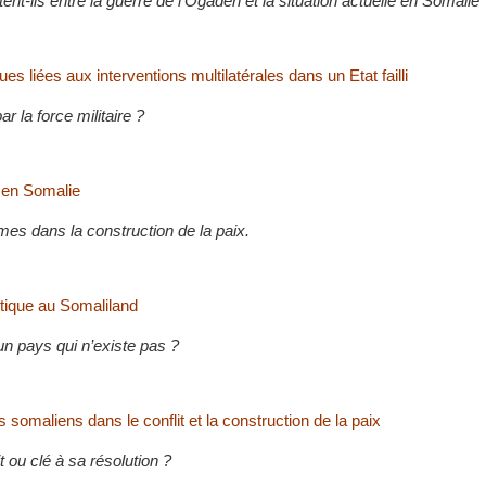
tent-ils entre la guerre de l’Ogaden et la situation actuelle en Somalie 
es liées aux interventions multilatérales dans un Etat failli
r la force militaire ?
 en Somalie
mes dans la construction de la paix.
litique au Somaliland
un pays qui n’existe pas ?
s somaliens dans le conflit et la construction de la paix
t ou clé à sa résolution ?