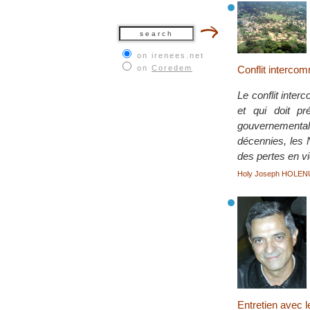
on irenees.net
on
Coredem
Conflit interco
Le conflit inte
et qui doit pr
gouvernementale
décennies, les 
des pertes en v
Holy Joseph HOLE
Entretien avec 