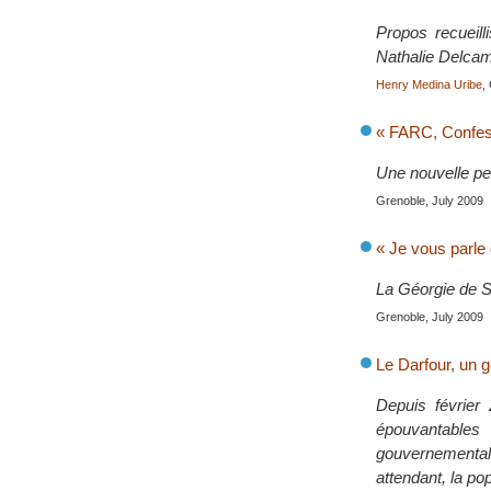
Propos recueill
Nathalie Delca
Henry Medina Uribe
,
« FARC, Confess
Une nouvelle per
Grenoble, July 2009
« Je vous parle
La Géorgie de Sa
Grenoble, July 2009
Le Darfour, un 
Depuis février
épouvantables
gouvernemental
attendant, la po