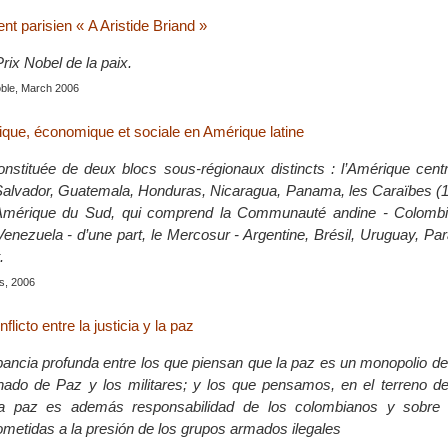
t parisien « A Aristide Briand »
Prix Nobel de la paix.
oble, March 2006
itique, économique et sociale en Amérique latine
onstituée de deux blocs sous-régionaux distincts : l’Amérique centr
Salvador, Guatemala, Honduras, Nicaragua, Panama, les Caraïbes (13
Amérique du Sud, qui comprend la Communauté andine - Colombie
Venezuela - d’une part, le Mercosur - Argentine, Brésil, Uruguay, Par
.
is, 2006
flicto entre la justicia y la paz
ancia profunda entre los que piensan que la paz es un monopolio de
nado de Paz y los militares; y los que pensamos, en el terreno del
 la paz es además responsabilidad de los colombianos y sobre 
etidas a la presión de los grupos armados ilegales