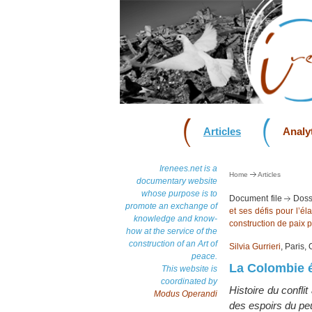
Articles
Analyt
Irenees.net is a
Home
Articles
documentary website
whose purpose is to
Document file
Doss
promote an exchange of
et ses défis pour l’é
knowledge and know-
construction de paix p
how at the service of the
construction of an Art of
Silvia Gurrieri
, Paris,
peace.
La Colombie é
This website is
coordinated by
Histoire du confli
Modus Operandi
des espoirs du pe