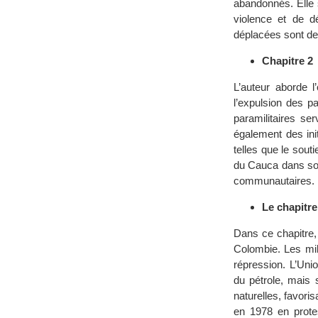
abandonnés. Elle s
violence et de d
déplacées sont de
Chapitre 2
L’auteur aborde 
l’expulsion des p
paramilitaires se
également des ini
telles que le sout
du Cauca dans so
communautaires.
Le chapitre
Dans ce chapitre,
Colombie. Les mil
répression. L’Uni
du pétrole, mais 
naturelles, favor
en 1978 en protes