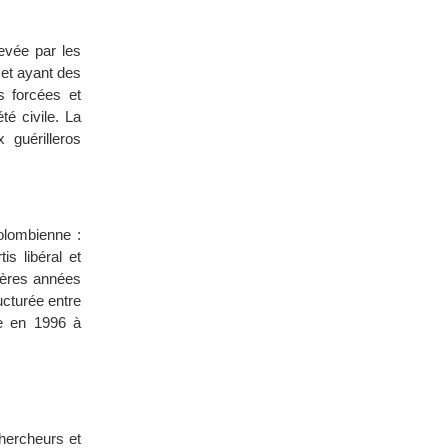
evée par les
 et ayant des
s forcées et
é civile. La
 guérilleros
olombienne :
is libéral et
nières années
ucturée entre
re en 1996 à
hercheurs et