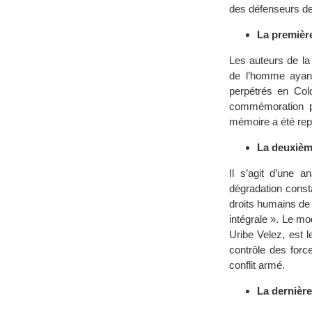
des défenseurs de
La premièr
Les auteurs de la
de l’homme ayant
perpétrés en Col
commémoration pu
mémoire a été repr
La deuxièm
Il s’agit d’une 
dégradation const
droits humains de 
intégrale ». Le m
Uribe Velez, est l
contrôle des forc
conflit armé.
La dernière