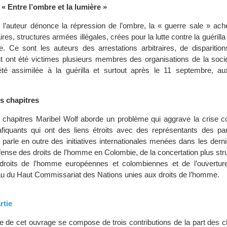
 « Entre l’ombre et la lumière »
 l’auteur dénonce la répression de l’ombre, la « guerre sale » ach
res, structures armées illégales, crées pour la lutte contre la guérilla
e. Ce sont les auteurs des arrestations arbitraires, de disparition
t ont été victimes plusieurs membres des organisations de la sociét
été assimilée à la guérilla et surtout après le 11 septembre, aux
s chapitres
 chapitres Maribel Wolf aborde un problème qui aggrave la crise c
afiquants qui ont des liens étroits avec des représentants des part
e parle en outre des initiatives internationales menées dans les der
fense des droits de l’homme en Colombie, de la concertation plus str
 droits de l’homme européennes et colombiennes et de l’ouvertu
u du Haut Commissariat des Nations unies aux droits de l’homme.
rtie
e de cet ouvrage se compose de trois contributions de la part des c