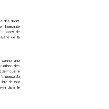
se des droits
e l’humanité
d’espaces de
alerie de la
 a connu une
olations des
t de « guerre
présidence de
libre de tout
ivile dans le