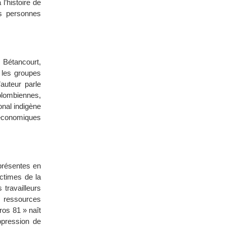
l’histoire de
es personnes
 Bétancourt,
 les groupes
’auteur parle
olombiennes,
onal indigène
 économiques
 présentes en
ictimes de la
travailleurs
s ressources
ros 81 » naît
ppression de