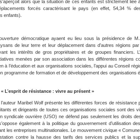
’aperçoit alors que la situation de ces enfants est strictement liée à 
éplacements forcés caractérisant le pays (en effet, 54,34 % d
s enfants).
l’ouverture démocratique ayaent eu lieu sous la présidence de M.
aysans de leur terre et leur déplacement dans d’autres régions par
rvant les intérêts de gros propriétaires et de groupes financiers. L
tiatives menées par son association dans les différentes régions c
ien à l’éducation et aux organisations sociales, l’appui au Conseil régi
n programme de formation et de développement des organisations
 « L’esprit de résistance : vivre au présent »
 l’auteur Maribel Wolf présente les différentes forces de résistance
itants et dirigeants de toutes ces organisations sociales sont des v
on syndicale ouvrière (USO) ne défend pas seulement les droits des 
s’oppose également à la politique du gouvernement d’utilisation de
isant les entreprises multinationales. Le mouvement civique « Comune
tation contre la hausse des tarifs des services publics et la su