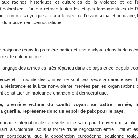
 aux racines historiques et culturelles de la violence et de l’a
at colombien. L’auteur retrace toutes les étapes fondamentales de l’h
finit comme « cyclique », caractérisée par l’essor social et populaire, 
on du mouvement démocratique.
 témoignage (dans la première partie) et une analyse (dans la deuxiè
a réalité colombienne.
 langage des armes est très répandu dans ce pays et ce, depuis tro
lence et l’impunité des crimes ne sont pas seuls à caractériser l’h
la résistance et la lutte non-violente menées par les organisations 
ent constituer un moteur de changement démocratique.
le, première victime du conflit voyant se battre l’armée, 
 la guérilla, représente donc un espoir de paix pour le pays.
unauté internationale se révèle nécessaire pour trouver une solution
irant la Colombie, sous la forme d’une négociation entre l’État et l
t par conséquent, que la coopération européenne soutienne toujo