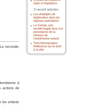
Écoutes de créations
radio et migrations
3 recent articles:
Les stratégies de
légitimation dans les
régimes autoritaires
La Tunisie, une
société fragile face à la
persistance de la
menace de
l’extrémisme violent
Trois témoignages -
 La seconde,
Réflexions sur le droit
à la ville
olombienne à
s actions de
r les enfants