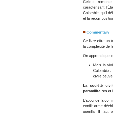
Celle-ci remonte
caractérisant l’Ét
Colombie, qu’il dé
et la recompositi
Commentary
Ce livre offre un
la complexité de l
On apprend que le
Mais la vio
Colombie : 
civile peuv
La société civi
paramilitaires et
L’appui de la comm
conflit armé déch
guérilla. Il fau