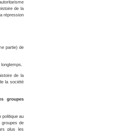
utoritarisme
istoire de la
la répression
me partie) de
p longtemps.
istoire de la
de la société
les groupes
 politique au
es groupes de
urs plus les