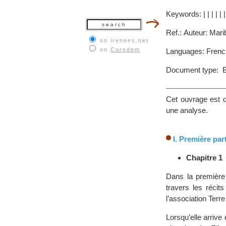
Keywords:
|
|
|
|
|
Ref.: Auteur: Mari
on irenees.net
on
Coredem
Languages: Frenc
Document type: 
Cet ouvrage est d
une analyse.
I. Première par
Chapitre 1
Dans la première
travers les récit
l’association Ter
Lorsqu’elle arrive