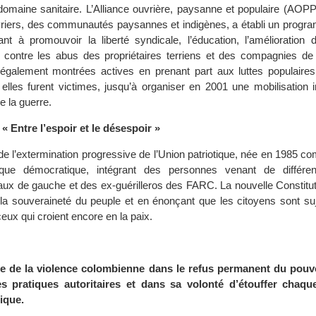
domaine sanitaire. L’Alliance ouvrière, paysanne et populaire (AOPP
riers, des communautés paysannes et indigènes, a établi un progra
nt à promouvoir la liberté syndicale, l’éducation, l’amélioration 
er contre les abus des propriétaires terriens et des compagnies de 
galement montrées actives en prenant part aux luttes populaires
 elles furent victimes, jusqu’à organiser en 2001 une mobilisation i
 la guerre.
 « Entre l’espoir et le désespoir »
 de l’extermination progressive de l’Union patriotique, née en 1985 c
itique démocratique, intégrant des personnes venant de différe
iaux de gauche et des ex-guérilleros des FARC. La nouvelle Constitu
la souveraineté du peuple et en énonçant que les citoyens sont suje
eux qui croient encore en la paix.
gine de la violence colombienne dans le refus permanent du pouv
s pratiques autoritaires et dans sa volonté d’étouffer chaque
ique.