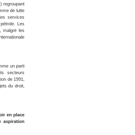
) regroupant
mme de lutte
des services
pétrole. Les
, malgré les
nternationale
omme un parti
nts secteurs
tion de 1991,
ts du droit,
oir en place
 aspiration