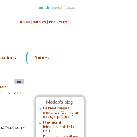
english
español
français
about
|
authors
|
contact us
ications
Actors
rain
 initiatives de
Modop’s blog
Festival Images
migrantes "Du migrant
au sujet politique"
Universitat
ifficultés et
Internacional de la
Pau