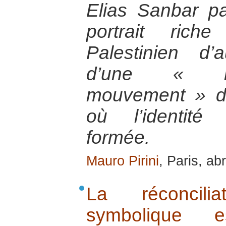
Elias Sanbar p
portrait rich
Palestinien d’a
d’une « re
mouvement » de 
où l’identité 
formée.
Mauro Pirini
, Paris, ab
La réconcili
symbolique e