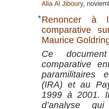
Alia Al Jiboury
, noviem
Renoncer à l
comparative su
Maurice Goldrin
Ce documen
comparative ent
paramilitaires
(IRA) et au P
1999 à 2001. Il
d’analyse qu