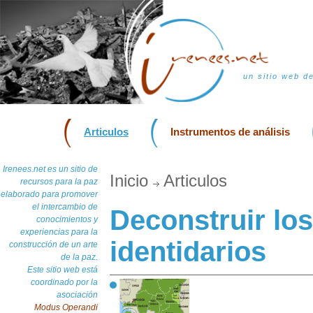
un sitio web d
Articulos
Instrumentos de análisis
Irenees.net es un sitio de
Inicio
Articulos
recursos para la paz
elaborado para promover
el intercambio de
Deconstruir lo
conocimientos y
experiencias para la
identidarios
construcción de un arte
de la paz.
Este sitio web está
coordinado por la
asociación
Modus Operandi