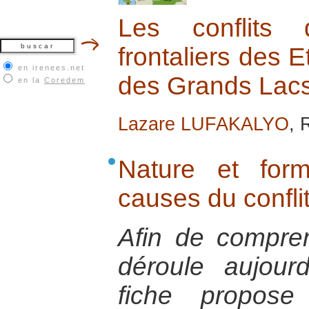
Les conflits
frontaliers des E
en irenees.net
des Grands Lacs 
en la
Coredem
Lazare LUFAKALYO
, 
Nature et for
causes du confl
Afin de compren
déroule aujour
fiche propos