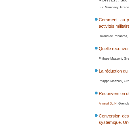
Luc Mampaey, Grenob
Comment, au pla
activités militair
Roland de Penanros, 
Quelle reconvers
Philippe Mazzoni, Gre
La réduction du 
Philippe Mazzoni, Gr
Reconversion d
Arnaud BLIN
, Grenob
Conversion des 
systémique. Une