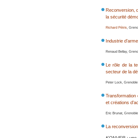
Reconversion, dé
la sécurité démo
Richard Pétris
, Greno
Industrie d’arm
Renaud Bellay, Greno
Le rôle de la te
secteur de la d
Peter Lock, Grenoble
Transformation 
et créations d’ac
Eric Brunat, Grenobl
La reconversion
KONVER : une 