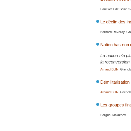
Paul Yves de Saint-G
Le déclin des i
Bernard Reverdy, Gre
Nation has non m
La nation n’a pl
la reconversion
Arnaud BLIN
, Grenob
Démilitarisatio
Arnaud BLIN
, Grenob
Les groupes fina
Sergueï Malakhov