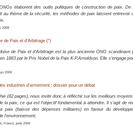
ONGs élaborent des outils politiques de construction de paix. De l
it au thème de la sécurité, les méthodes de paix laissent entrevoir u
ix.
lio 2008
 de Paix et d’Arbitrage (*)
oise de Paix et d’Arbitrage est la plus ancienne ONG scandinave p
 en 1883 par le Prix Nobel de la Paix K.P.Arnoldson. Elle s’engage pou
ayo 2008
es industries d’armement : dossier pour un débat
ie (82 pages), nous invite donc à réfléchir sur les meilleurs moyen
la paix, ce qui est l’objectif fondamental à atteindre. Il s’agit de red
la paix (baisse des dépenses militaires) en faveur du développ
e l’environnement.
le, France, junio 2006