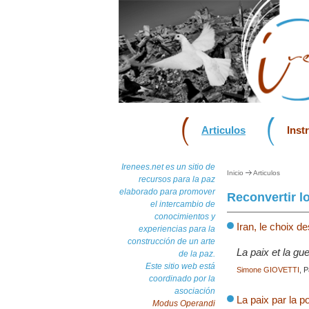
Articulos
Inst
Irenees.net es un sitio de
Inicio
Articulos
recursos para la paz
elaborado para promover
Reconvertir 
el intercambio de
conocimientos y
Iran, le choix d
experiencias para la
construcción de un arte
La paix et la gu
de la paz.
Este sitio web está
Simone GIOVETTI
, 
coordinado por la
asociación
La paix par la po
Modus Operandi