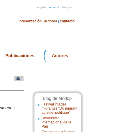
english
español
français
presentación
|
autores
|
contacto
Publicaciones
Actores
Blog de Modop
Festival Images
aniennes.
migrantes "Du migrant
au sujet politique"
Universitat
Internacional de la
Pau