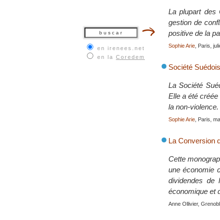
La plupart des 
gestion de confl
positive de la pa
Sophie Arie
, Paris, ju
en irenees.net
en la
Coredem
Société Suédoise
La Société Suéd
Elle a été créée
la non-violence.
Sophie Arie
, Paris, m
La Conversion d
Cette monograph
une économie de 
dividendes de 
économique et d
Anne Ollivier, Grenob