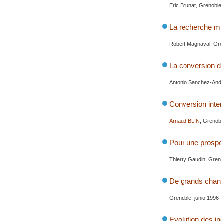
Eric Brunat, Grenobl
La recherche mi
Robert Magnaval, Gre
La conversion d
Antonio Sanchez-Andr
Conversion inte
Arnaud BLIN
, Grenob
Pour une prospec
Thierry Gaudin, Greno
De grands chant
Grenoble, junio 1996
Evolution des i