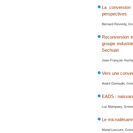
La conversion 
perspectives
Bernard Reverdy, Gr
Reconversion in
groupe industri
Sechuan
Jean-François Huchet
Vers une conver
André Dumoulin, Gren
EADS : naissanc
Luc Mampaey, Grenob
Le microdésar
Muriel Lescure, Gren