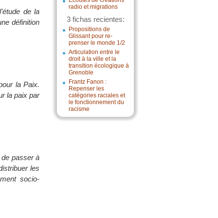
Écoutes de créations
radio et migrations
’étude de la
3 fichas recientes:
ne définition
Propositions de
Glissant pour re-
prenser le monde 1/2
Articulation entre le
droit à la ville et la
transition écologique à
Grenoble
Frantz Fanon :
our la Paix.
Repenser les
r la paix par
catégories raciales et
le fonctionnement du
racisme
s de passer à
istribuer les
ement socio-