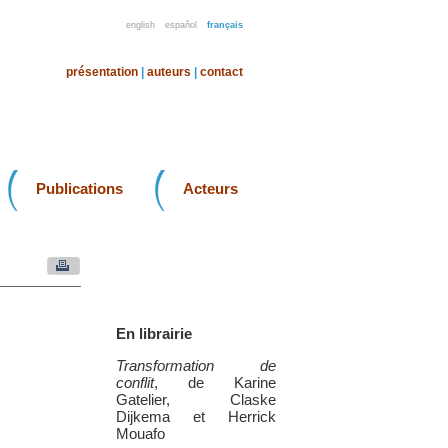
english
español
français
présentation
|
auteurs
|
contact
Publications
Acteurs
En librairie
Transformation de
conflit
, de Karine
Gatelier, Claske
Dijkema et Herrick
Mouafo