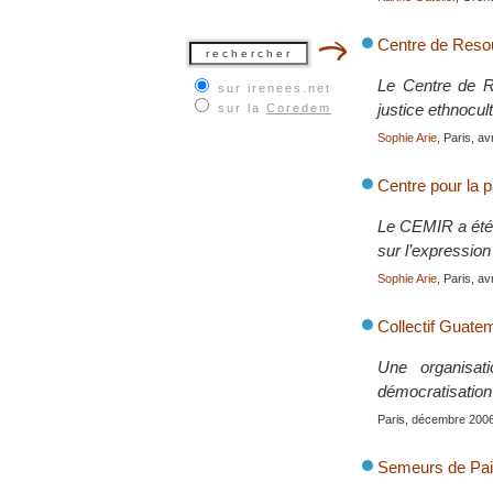
Centre de Resou
Le Centre de Re
sur irenees.net
justice ethnocul
sur la
Coredem
Sophie Arie
, Paris, av
Centre pour la p
Le CEMIR a été 
sur l’expression
Sophie Arie
, Paris, av
Collectif Guate
Une organisat
démocratisatio
Paris, décembre 200
Semeurs de Pai