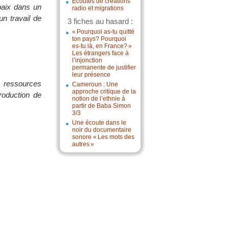
Écoutes de créations
paix dans un
radio et migrations
un travail de
3 fiches au hasard :
« Pourquoi as-tu quitté
ton pays? Pourquoi
es-tu là, en France? »
Les étrangers face à
l’injonction
permanente de justifier
leur présence
e ressources
Cameroun : Une
approche critique de la
roduction de
notion de l’ethnie à
partir de Baba Simon
3/3
Une écoute dans le
noir du documentaire
sonore « Les mots des
autres »