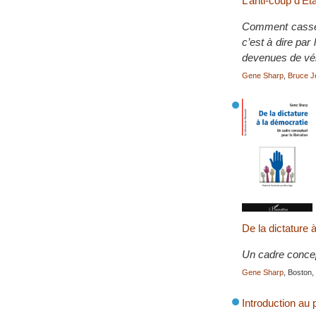
L’anti-coup d’Eta
Comment casser 
c’est à dire par
devenues de véri
Gene Sharp
,
Bruce J
De la dictature 
Un cadre concept
Gene Sharp
, Boston
Introduction au