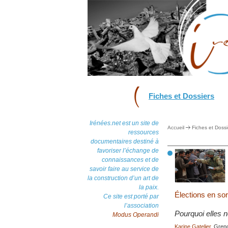
Fiches et Dossiers
Irénées.net est un site de
Accueil
Fiches et Dossi
ressources
documentaires destiné à
favoriser l’échange de
connaissances et de
savoir faire au service de
la construction d’un art de
la paix.
Élections en sor
Ce site est porté par
l’association
Pourquoi elles n
Modus Operandi
Karine Gatelier
, Gren