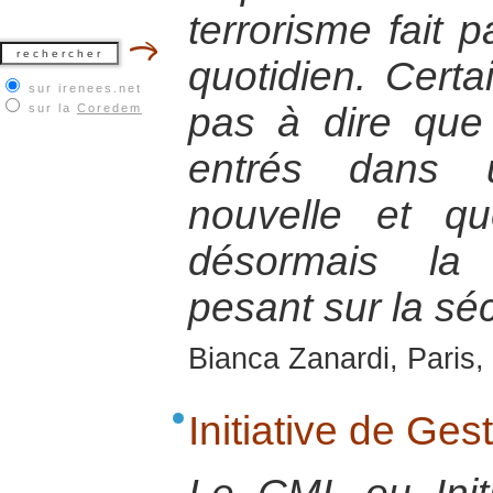
terrorisme fait p
quotidien. Certa
sur irenees.net
pas à dire qu
sur la
Coredem
entrés dans u
nouvelle et qu
désormais la 
pesant sur la sé
Bianca Zanardi, Paris, 
Initiative de Ges