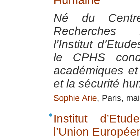
Humaine
Né du Centr
Recherches I
l’Institut d’Etud
le CPHS condu
académiques et 
et la sécurité h
Sophie Arie
, Paris, ma
Institut d’Et
l’Union Europée