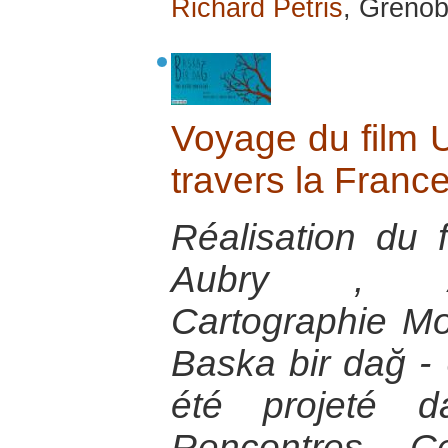
Richard Pétris
, Grenob
Voyage du film 
travers la Franc
Réalisation du 
Aubry , A
Cartographie M
Baska bir dağ 
été projeté 
Rencontres. C