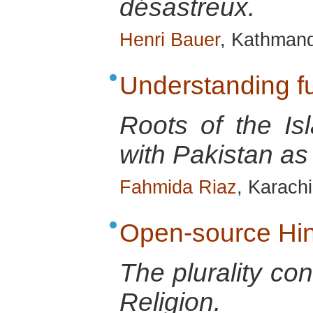
désastreux.
Henri Bauer
, Kathmand
Understanding 
Roots of the Is
with Pakistan as
Fahmida Riaz
, Karach
Open-source Hi
The plurality co
Religion.