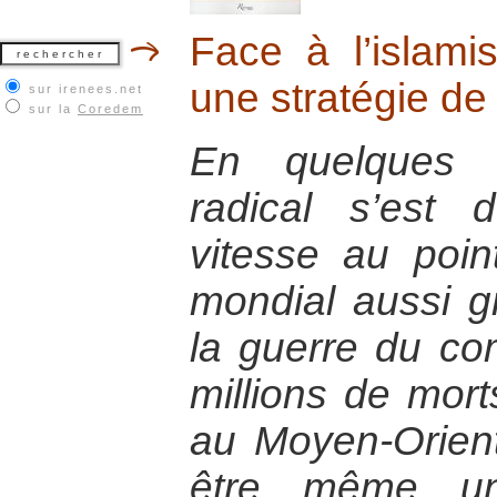
Face à l’islam
une stratégie de
sur irenees.net
sur la
Coredem
En quelques a
radical s’est
vitesse au poin
mondial aussi g
la guerre du co
millions de morts
au Moyen-Orient
être même un