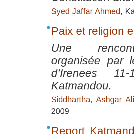
Syed Jaffar Ahmed
, K
Paix et religion
Une rencontr
organisée par 
d’Irenees 1
Katmandou.
Siddhartha
,
Ashgar Al
2009
Report Katmand