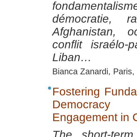
fondamental
démocratie, r
Afghanistan, o
conflit israélo-p
Liban…
Bianca Zanardi, Paris,
Fostering Funda
Democracy
Engagement in C
The short-term