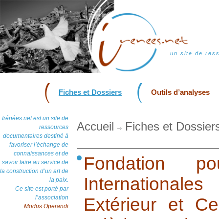
un site de res
Fiches et Dossiers
Outils d’analyses
Irénées.net est un site de
Accueil
Fiches et Dossier
ressources
documentaires destiné à
favoriser l’échange de
connaissances et de
Fondation po
savoir faire au service de
la construction d’un art de
International
la paix.
Ce site est porté par
l’association
Extérieur et Ce
Modus Operandi