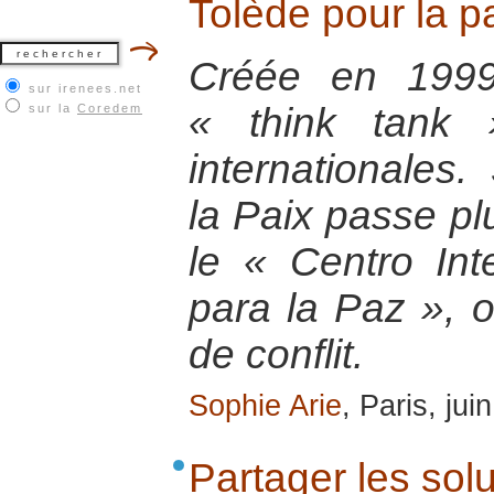
Tolède pour la pa
Créée en 1999
sur irenees.net
« think tank 
sur la
Coredem
internationales.
la Paix passe pl
le « Centro Int
para la Paz », o
de conflit.
Sophie Arie
, Paris, jui
Partager les sol