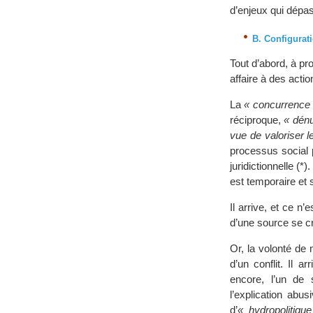
d’enjeux qui dépas
B. Configurati
Tout d’abord, à p
affaire à des acti
La
« concurrence
réciproque,
« dénu
vue de valoriser 
processus social 
juridictionnelle (*
est temporaire et 
Il arrive, et ce n
d’une source se cri
Or, la volonté de
d’un conflit. Il 
encore, l’un de 
l’explication abu
d’
« hydropolitiqu