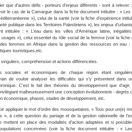
lier que d’autres défis - porteurs d’enjeux différents - sont à relever 
voir le cas de la Camargue dans la fiche document intitulée : « Les 
diterranéenne »), celui de la santé (voir la fiche d’expérience intitul
té publique dans les Territoires Palestiniens »), les enjeux d’urbanisa
 intitulée : « L’eau dans les villes d’Amérique latine, inégalités
usages »), celui essentiel du rôle social de la femme (voir la fiche
le des femmes en Afrique dans la gestion des ressources en eau : 
tiques touristiques,etc.
s singuliers, compréhension et actions différenciées.
ns sociales et économiques de chaque région étant singulières
ain de vouloir analyser les difficultés qui s’y présentent dans 
ronique. C’est le fait des théories du développement que d’agir, 
 privilégiant malheureusement une conception évolutionniste - degrés de
on économique, phases, stades de développement, etc.
loir appliquer le mot d’ordre des mousquetaires, « Tous pour un(e) m
 », à cette question du partage et de la gestion rationnelle de l’e
e mettent en place des modalités d’action adaptées et si possibl
populations concernées (voir la fiche document intitulée : « Le