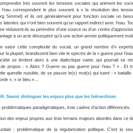
comprendre très souvent les tensions sociales qui animent les socié
e l’eau correspondent le plus souvent à « la résolution des tensio
rg Simmel) et ils ont généralement pour fonction sociale un beso
s latentes qui n’ont bien souvent qu’un rapport indirect avec l’eau. Tou
u se réduisent-ils au périmètre d’une source ou d’un centre d’approvis
antage à un acte désespéré qu’à une action armée politiquement mot
e saisir cette complexité du social, un grand nombre d’« experts
r la plupart, brandissent bien vite le spectre de la « guerre pour l’eau
iété se limitent alors à une dialectique vaine, qui pourrait se réd
s de propos : « Alors ? Guerre ou pas guerre pour l’eau ? « . Et t
e querelle nuisible, de se passer le(s) mot(s) qui tuent : « bataille 
corde », « or bleu »…
i. Savoir distinguer les enjeux plus que les hiérarchiser.
ois problématiques paradigmatiques, trois cadres d’action différenciés.
ion des enjeux propres aux trois terrains majeurs abordés dans ce do
dain : problématique de la régularisation politique. C’est la seul