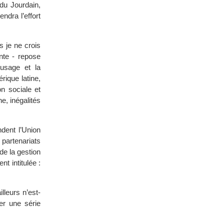
du Jourdain,
ndra l’effort
s je ne crois
nte - repose
’usage et la
ique latine,
on sociale et
e, inégalités
ndent l’Union
 partenariats
de la gestion
t intitulée :
lleurs n’est-
er une série