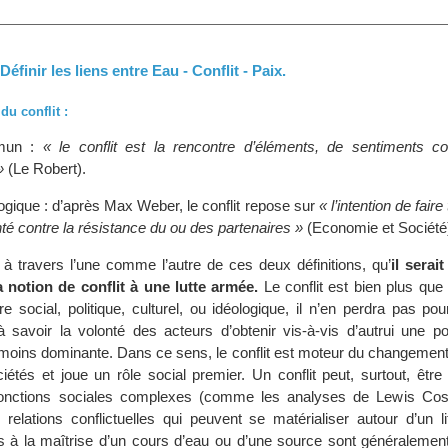
 Définir les liens entre Eau - Conflit - Paix.
du conflit :
mun :
« le conflit est la rencontre d’éléments, de sentiments con
»
(Le Robert).
ogique : d’après Max Weber, le conflit repose sur
« l’intention de fair
té contre la résistance du ou des partenaires »
(Economie et Société
, à travers l’une comme l’autre de ces deux définitions, qu’
il serait
a notion de conflit à une lutte armée.
Le conflit est bien plus que c
re social, politique, culturel, ou idéologique, il n’en perdra pas po
 à savoir la volonté des acteurs d’obtenir vis-à-vis d’autrui une po
oins dominante. Dans ce sens, le conflit est moteur du changement s
ciétés et joue un rôle social premier. Un conflit peut, surtout, êtr
fonctions sociales complexes (comme les analyses de Lewis Cose
s relations conflictuelles qui peuvent se matérialiser autour d’un l
ifs à la maîtrise d’un cours d’eau ou d’une source sont généralemen