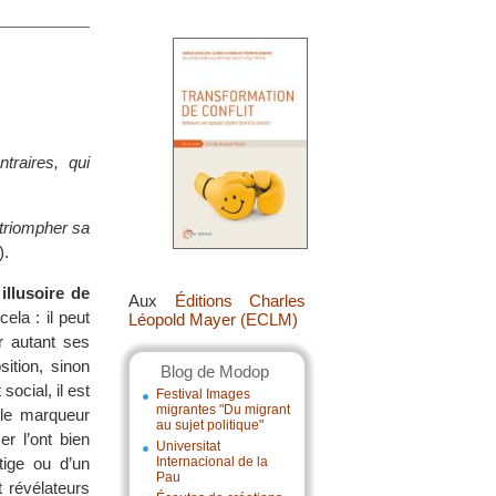
traires, qui
e triompher sa
).
 illusoire de
Aux
Éditions Charles
ela : il peut
Léopold Mayer (ECLM)
ur autant ses
sition, sinon
Blog de Modop
ocial, il est
Festival Images
migrantes "Du migrant
e le marqueur
au sujet politique"
r l’ont bien
Universitat
itige ou d’un
Internacional de la
Pau
t révélateurs