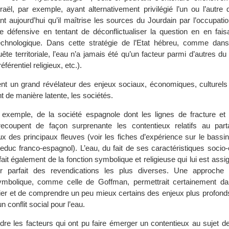
raël, par exemple, ayant alternativement privilégié l’un ou l’autre
t aujourd’hui qu’il maîtrise les sources du Jourdain par l’occupation 
e défensive en tentant de déconflictualiser la question en en fais
chnologique. Dans cette stratégie de l’Etat hébreu, comme dans
ête territoriale, l’eau n’a jamais été qu’un facteur parmi d’autres du 
 référentiel religieux, etc.).
nt un grand révélateur des enjeux sociaux, économiques, culturels e
nt de manière latente, les sociétés.
 exemple, de la société espagnole dont les lignes de fracture et 
s recoupent de façon surprenante les contentieux relatifs au par
ux des principaux fleuves (voir les fiches d’expérience sur le bassin
ueduc franco-espagnol). L’eau, du fait de ses caractéristiques socio-c
it également de la fonction symbolique et religieuse qui lui est ass
ur parfait des revendications les plus diverses. Une approche 
 symbolique, comme celle de Goffman, permettrait certainement d
ifier et de comprendre un peu mieux certains des enjeux plus profon
n conflit social pour l’eau.
re les facteurs qui ont pu faire émerger un contentieux au sujet d