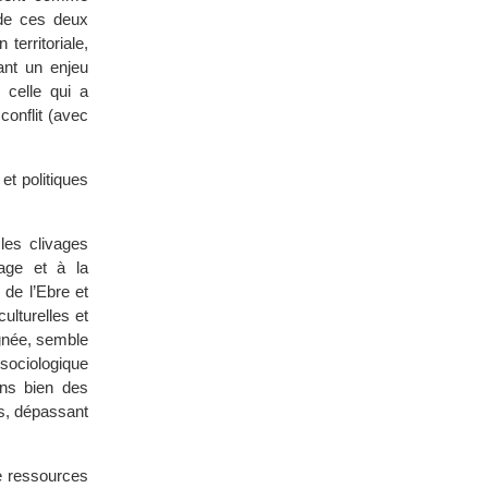
 de ces deux
territoriale,
ant un enjeu
 celle qui a
conflit (avec
t politiques
les clivages
tage et à la
 de l’Ebre et
ulturelles et
ignée, semble
sociologique
ans bien des
ds, dépassant
e ressources