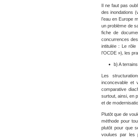
Il ne faut pas oub
des inondations (
l’eau en Europe mé
un problème de san
fiche de document
concurrences des 
intitulée : Le rô
l’OCDE »), les pra
b) A terrain
Les structuratio
inconcevable et v
comparative diach
surtout, ainsi, en
et de modernisati
Plutôt que de vou
méthode pour tous
plutôt pour que s
voulues par les 