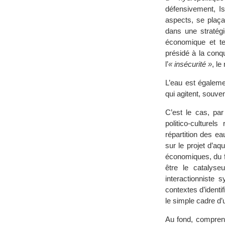
défensivement, Is
aspects, se plaçan
dans une stratégi
économique et te
présidé à la conqu
l’
« insécurité »
, le
L’eau est égaleme
qui agitent, souve
C’est le cas, par
politico-culturel
répartition des ea
sur le projet d’aq
économiques, du fa
être le catalyse
interactionniste
contextes d’ident
le simple cadre d’u
Au fond, comprend