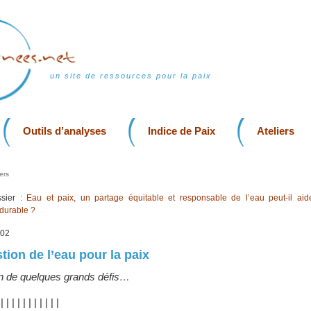
un site de ressources pour la paix
Outils d’analyses
Indice de Paix
Ateliers
ers
sier :
Eau et paix, un partage équitable et responsable de l’eau peut-il aid
 durable ?
002
tion de l’eau pour la paix
on de quelques grands défis…
|
|
|
|
|
|
|
|
|
|
|
|