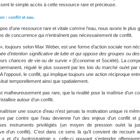
sent le simple accès à cette ressource rare et précieuse.
on : conflit et eau.
ropos d’une ressource rare et vitale comme l’eau, nous avons le plus
ons de concurrence qui n’entraînent pas nécessairement de conflit.
 »
, toujours selon Max Weber, est une forme d’action sociale non né
ée d’intention significative de lutte et qui oppose des groupes ou des
leurs chances de vie ou de survie »
(Economie et Société). La
compé
permanent, régulé le plus souvent par les lois du marché ou/et par 
). A l’opposé, le conflit, qui implique toujours une action réciproque entr
situé temporellement ainsi que spatialement.
’est malheureusement pas rare, que la rivalité pour la maîtrise d’un c
stallise autour d’un conflit.
 maîtriser une source d’eau n’est jamais la motivation unique ni mêm
arrive par contre que l’eau devienne l’un des enjeux d’un conflit et
ses instruments privilégiés (un moyen de pression ou/et la just
sive d’un conflit). C’est dans ce sens là qu’il convient de recourir
e »
et d’
« hydrostratégie »
, celle-ci pouvant s’entendre offensi