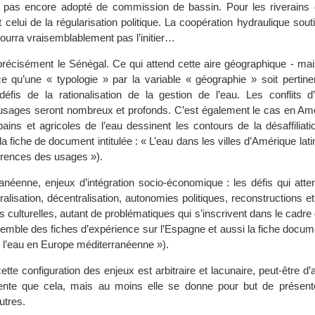
it pas encore adopté de commission de bassin. Pour les riverains 
 celui de la régularisation politique. La coopération hydraulique soutie
ourra vraisemblablement pas l’initier…
 précisément le Sénégal. Ce qui attend cette aire géographique - mai
e qu’une « typologie » par la variable « géographie » soit pertine
éfis de la rationalisation de la gestion de l’eau. Les conflits d
sages seront nombreux et profonds. C’est également le cas en Amér
ains et agricoles de l’eau dessinent les contours de la désaffiliati
a fiche de document intitulée : « L’eau dans les villes d’Amérique latin
rrences des usages »).
anéenne, enjeux d’intégration socio-économique : les défis qui atte
lisation, décentralisation, autonomies politiques, reconstructions et
és culturelles, autant de problématiques qui s’inscrivent dans le cadre 
nsemble des fiches d’expérience sur l’Espagne et aussi la fiche documen
r l’eau en Europe méditerranéenne »).
tte configuration des enjeux est arbitraire et lacunaire, peut-être d’ai
inente que cela, mais au moins elle se donne pour but de présent
utres.