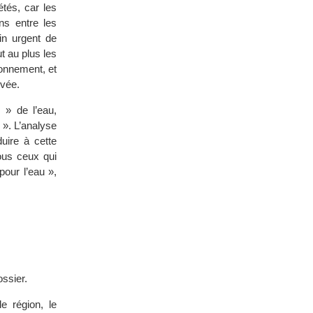
tés, car les
ns entre les
in urgent de
t au plus les
ionnement, et
ivée.
 » de l’eau,
 ». L’analyse
uire à cette
ous ceux qui
pour l’eau »,
ssier.
e région, le