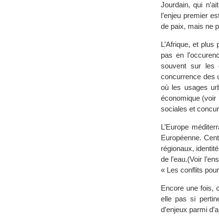
Jourdain, qui n’a
l’enjeu premier est
de paix, mais ne p
L’Afrique, et plus
pas en l’occurenc
souvent sur les d
concurrence des u
où les usages urb
économique (voir l
sociales et concu
L’Europe méditerr
Européenne. Centra
régionaux, identit
de l’eau.(Voir l’e
« Les conflits pou
Encore une fois, ce
elle pas si pert
d’enjeux parmi d’a