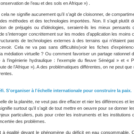
conservation de l’eau et des sols en Afrique ») .
cela ne signifie aucunement qu’il s’agit de cloisonner, de compartim
i des méthodes et des technologies importées. Non. Il s’agit plutôt 
tion de préjugés ou d’idéologies, seraient-ils les mieux pensants 
 de s’interroger concrètement sur les modes d’application les moins 
ructurants de technologies externes à des terrains qui n’étaient pas
cevoir. Cela ne va pas sans difficultés(voir les fiches d’expérience
à la médiation virtuelle ? Ou comment favoriser un partage rationnel d
e à l’ingénierie hydraulique : l’exemple du fleuve Sénégal » et « 
ute de l’Afrique »). A des problématiques différentes, on ne peut que
rentes.
fi. S’organiser à l’échelle internationale pour construire la paix.
elle de la planète, ne veut pas dire effacer et nier les différences et le
ignifie surtout qu’il s’agit de tout mettre en oeuvre pour se donner 
eux particuliers, puis pour créer les instruments et les institutions 
concertée des problèmes.
à égalité devant le phénomène du déficit en eau consommable. C