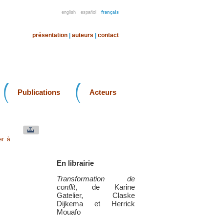
english
español
français
présentation
|
auteurs
|
contact
Publications
Acteurs
er à
En librairie
Transformation de
conflit
, de Karine
Gatelier, Claske
Dijkema et Herrick
Mouafo