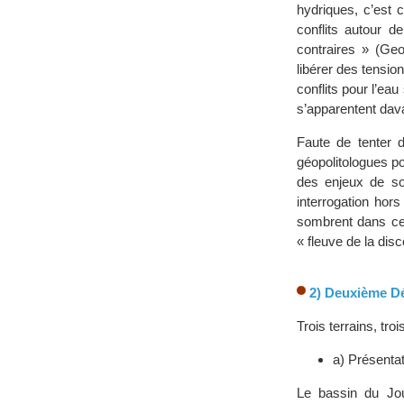
hydriques, c’est 
conflits autour d
contraires » (Geo
libérer des tension
conflits pour l’ea
s’apparentent dav
Faute de tenter d
géopolitologues pou
des enjeux de soc
interrogation hor
sombrent dans cett
« fleuve de la dis
2) Deuxième Déf
Trois terrains, tr
a) Présentat
Le bassin du Jour