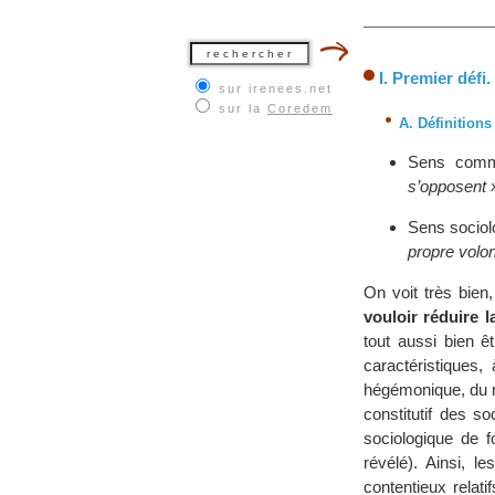
I. Premier défi.
sur irenees.net
sur la
Coredem
A. Définitions 
Sens com
s’opposent 
Sens sociol
propre volon
On voit très bien
vouloir réduire l
tout aussi bien êt
caractéristiques,
hégémonique, du m
constitutif des so
sociologique de 
révélé). Ainsi, le
contentieux relat