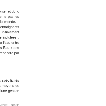
enter et donc
de ne pas les
du monde. Il
contraignants
 initialement
 intitulées :
e l’eau entre
Ps-Eau : des
 répondre par
s spécificités
les moyens de
d’une gestion
ertes, selon