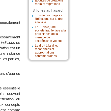
Écoutes de créations
radio et migrations
3 fiches au hasard :
Trois témoignages -
Réflexions sur le droit
 généralement
à la ville
La Tunisie, une
société fragile face à la
persistance de la
cessairement
menace de
l’extrémisme violent
 individus en
Le droit à la ville,
tition
est un
résonances et
appropriations
une instance
contemporaines
e les parties,
ours d’eau ou
e essentielle
 plus souvent
ification ou
 aux concepts
vement comme