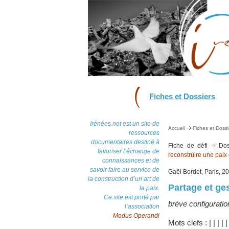
Fiches et Dossiers
Irénées.net est un site de
Accueil
Fiches et Dossi
ressources
documentaires destiné à
Fiche de défi
Dos
favoriser l’échange de
reconstruire une paix
connaissances et de
savoir faire au service de
Gaël Bordet, Paris, 2
la construction d’un art de
Partage et ges
la paix.
Ce site est porté par
brève configurati
l’association
Modus Operandi
Mots clefs :
|
|
|
|