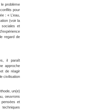
: le problème
conflits pour
ée : « L’eau,
tion (voir la
 sociales et
 d’expérience
le regard de
, il paraît
une approche
et de réagir
 civilisation
éthode, un(e)
au, oeuvrons
e pensées et
s techniques