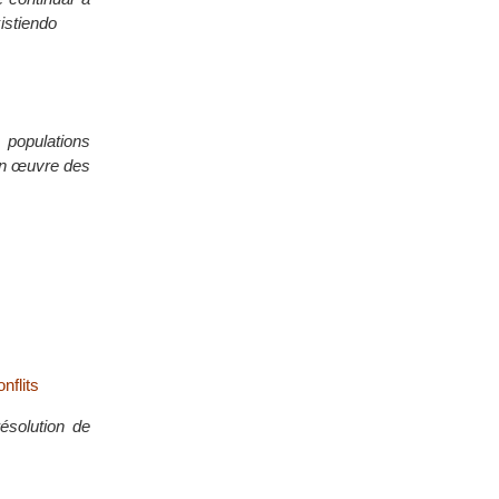
istiendo
s populations
 en œuvre des
nflits
ésolution de