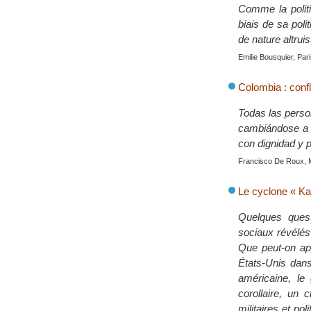
Comme la politi
biais de sa pol
de nature altruis
Emilie Bousquier, Par
Colombia : confl
Todas las perso
cambiándose a 
con dignidad y 
Francisco De Roux, 
Le cyclone « Kat
Quelques quest
sociaux révélés 
Que peut-on app
États-Unis dans 
américaine, le
corollaire, un 
militaires et po