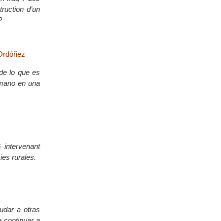
ruction d’un
?
 Ordóñez
de lo que es
umano en una
intervenant
ies rurales.
yudar a otras
 continuar a