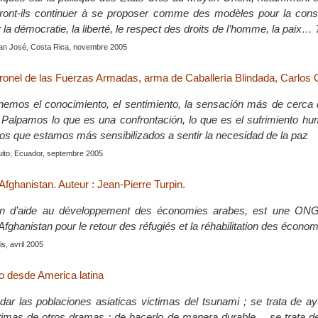
ront-ils continuer à se proposer comme des modèles pour la const
a démocratie, la liberté, le respect des droits de l’homme, la paix… 
San José, Costa Rica, novembre 2005
oronel de las Fuerzas Armadas, arma de Caballería Blindada, Carlos
enemos el conocimiento, el sentimiento, la sensación más de cerca 
. Palpamos lo que es una confrontación, lo que es el sufrimiento h
os que estamos más sensibilizados a sentir la necesidad de la paz
uito, Ecuador, septembre 2005
Afghanistan. Auteur : Jean-Pierre Turpin.
n d’aide au développement des économies arabes, est une ONG 
fghanistan pour le retour des réfugiés et la réhabilitation des économ
s, avril 2005
do desde America latina
dar las poblaciones asiaticas victimas del tsunami ; se trata de a
timas de otros dramas ; de hacerlo de manera durable… se trata de