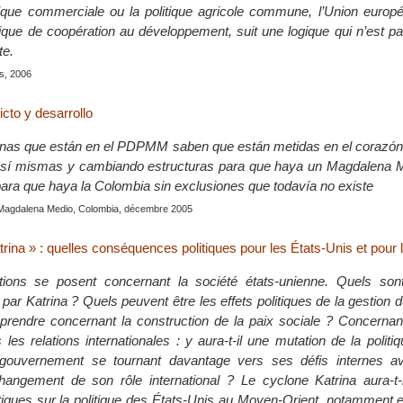
que commerciale ou la politique agricole commune, l’Union europé
itique de coopération au développement, suit une logique qui n’est 
te.
is, 2006
icto y desarrollo
nas que están en el PDPMM saben que están metidas en el corazón d
sí mismas y cambiando estructuras para que haya un Magdalena 
para que haya la Colombia sin exclusiones que todavía no existe
Magdalena Medio, Colombia, décembre 2005
rina » : quelles conséquences politiques pour les États-Unis et pour
ions se posent concernant la société états-unienne. Quels son
par Katrina ? Quels peuvent être les effets politiques de la gestion 
rendre concernant la construction de la paix sociale ? Concernant
les relations internationales : y aura-t-il une mutation de la politi
 gouvernement se tournant davantage vers ses défis internes 
changement de son rôle international ? Le cyclone Katrina aura-t-i
litiques sur la politique des États-Unis au Moyen-Orient, notamment 