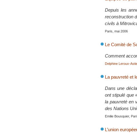
Depuis les anné
reconstruction d
civils à Mitrovi
Paris, mai 2006
Le Comité de So
Comment accomp
Delphine Leroux-Astie
La pauvreté et l
Dans une décla
ont stipulé que 
la pauvreté en 
des Nations Unie
Emilie Bousquier, Par
L’union europée