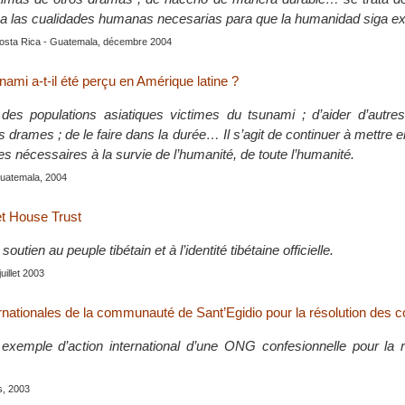
ca las cualidades humanas necesarias para que la humanidad siga ex
Costa Rica - Guatemala, décembre 2004
ami a-t-il été perçu en Amérique latine ?
er des populations asiatiques victimes du tsunami ; d’aider d’autre
s drames ; de le faire dans la durée… Il s’agit de continuer à mettre
s nécessaires à la survie de l’humanité, de toute l’humanité.
Guatemala, 2004
et House Trust
soutien au peuple tibétain et à l’identité tibétaine officielle.
juillet 2003
rnationales de la communauté de Sant’Egidio pour la résolution des co
 exemple d’action international d’une ONG confesionnelle pour la r
is, 2003