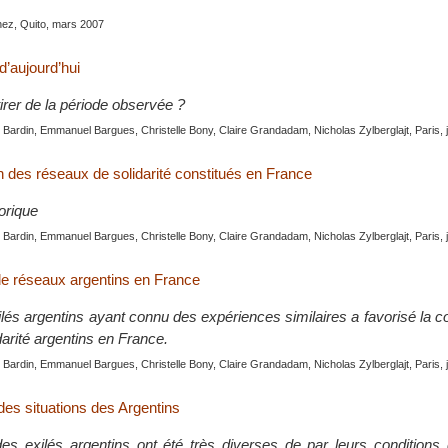
ez, Quito, mars 2007
 d’aujourd’hui
irer de la période observée ?
Bardin, Emmanuel Bargues, Christelle Bony, Claire Grandadam, Nicholas Zylberglajt, Paris, 
n des réseaux de solidarité constitués en France
orique
Bardin, Emmanuel Bargues, Christelle Bony, Claire Grandadam, Nicholas Zylberglajt, Paris, 
 de réseaux argentins en France
ilés argentins ayant connu des expériences similaires a favorisé la co
arité argentins en France.
Bardin, Emmanuel Bargues, Christelle Bony, Claire Grandadam, Nicholas Zylberglajt, Paris, 
des situations des Argentins
des exilés argentins ont été très diverses de par leurs conditions