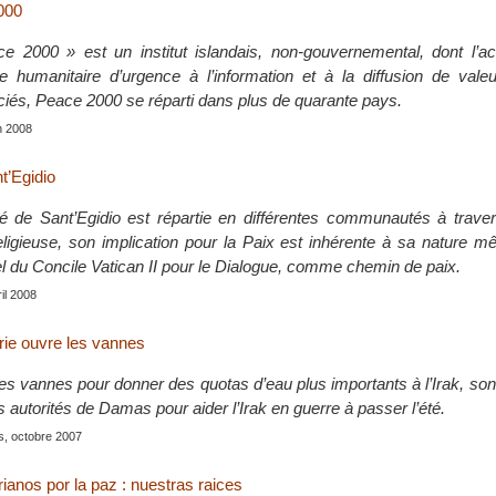
2000
ace 2000 » est un institut islandais, non-gouvernemental, dont l’a
de humanitaire d’urgence à l’information et à la diffusion de vale
és, Peace 2000 se réparti dans plus de quarante pays.
in 2008
t’Egidio
de Sant’Egidio est répartie en différentes communautés à trave
gieuse, son implication pour la Paix est inhérente à sa nature m
el du Concile Vatican II pour le Dialogue, comme chemin de paix.
ril 2008
rie ouvre les vannes
es vannes pour donner des quotas d’eau plus importants à l’Irak, son 
s autorités de Damas pour aider l’Irak en guerre à passer l’été.
is, octobre 2007
rianos por la paz : nuestras raices