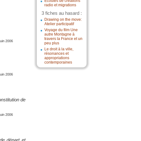
Écoutes de créations
radio et migrations
3 fiches au hasard :
Drawing on the move:
Atelier participatif
Voyage du film Une
autre Montagne à
travers la France et un
juin 2006
peu plus
Le droit à la ville,
résonances et
appropriations
contemporaines
juin 2006
nstitution de
juin 2006
 de départ et