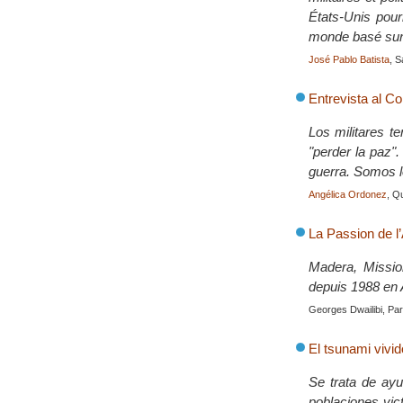
États-Unis pour
monde basé sur l
José Pablo Batista
, 
Entrevista al C
Los militares t
"perder la paz"
guerra. Somos l
Angélica Ordonez
, Q
La Passion de l’
Madera, Missio
depuis 1988 en A
Georges Dwailibi, Pari
El tsunami vivi
Se trata de ayu
poblaciones vic