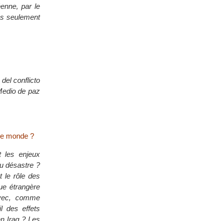
enne, par le
pas seulement
el conflicto
Medio de paz
 le monde ?
t les enjeux
du désastre ?
 le rôle des
que étrangère
avec, comme
l des effets
en Iraq ? Les