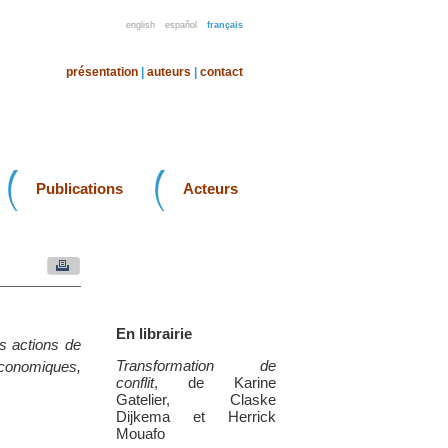
english
español
français
présentation
|
auteurs
|
contact
Publications
Acteurs
En librairie
es actions de
Transformation de
économiques,
conflit
, de Karine
Gatelier, Claske
Dijkema et Herrick
Mouafo