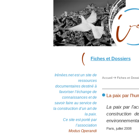
Fiches et Dossiers
Irénées.net est un site de
Accueil
Fiches et Dossi
ressources
documentaires destiné à
favoriser l’échange de
La paix par l’hum
connaissances et de
savoir faire au service de
La paix par l’a
la construction d’un art de
construction d
la paix.
Ce site est porté par
environnemental
l’association
Paris, juillet 2008
Modus Operandi