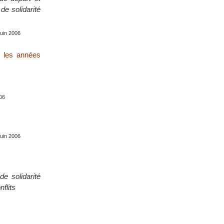
de solidarité
juin 2006
s les années
006
juin 2006
e solidarité
nflits