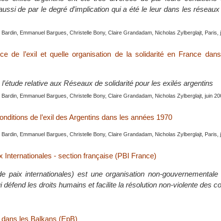
aussi de par le degré d’implication qui a été le leur dans les réseaux 
Bardin, Emmanuel Bargues, Christelle Bony, Claire Grandadam, Nicholas Zylberglajt, Paris, 
ce de l’exil et quelle organisation de la solidarité en France dan
l’étude relative aux Réseaux de solidarité pour les exilés argentins
Bardin, Emmanuel Bargues, Christelle Bony, Claire Grandadam, Nicholas Zylberglajt, juin 2
onditions de l’exil des Argentins dans les années 1970
Bardin, Emmanuel Bargues, Christelle Bony, Claire Grandadam, Nicholas Zylberglajt, Paris, 
 Internationales - section française (PBI France)
e paix internationales) est une organisation non-gouvernementale d
i défend les droits humains et facilite la résolution non-violente des co
 dans les Balkans (EpB)