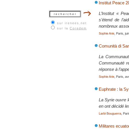
Institut Peace 
L’Institut « Pe
s’étend de l’ai
sur irenees.net
nombreux associ
sur la
Coredem
Sophie Arie
, Paris, ju
Comunità di San
La Communauté 
Communauté reli
réponse à l’app
Sophie Arie
, Paris, av
Euphrate : la Sy
La Syrie ouvre l
en ont décidé le
Larbi Bouguerra
, Par
Militares ecuato