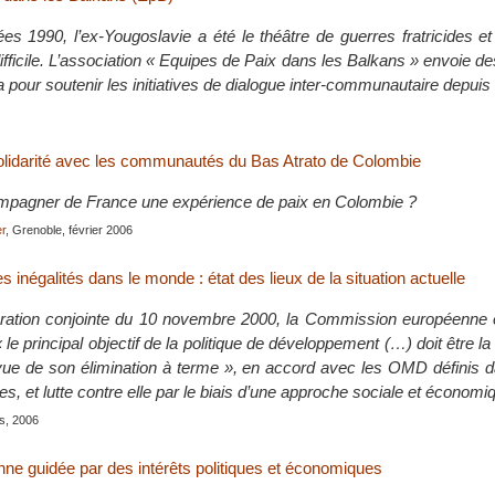
es 1990, l’ex-Yougoslavie a été le théâtre de guerres fratricides e
ifficile. L’association « Equipes de Paix dans les Balkans » envoie de
ca pour soutenir les initiatives de dialogue inter-communautaire depui
lidarité avec les communautés du Bas Atrato de Colombie
agner de France une expérience de paix en Colombie ?
r
, Grenoble, février 2006
es inégalités dans le monde : état des lieux de la situation actuelle
ration conjointe du 10 novembre 2000, la Commission européenne e
« le principal objectif de la politique de développement (…) doit être l
vue de son élimination à terme », en accord avec les OMD définis d
s, et lutte contre elle par le biais d’une approche sociale et économi
is, 2006
nne guidée par des intérêts politiques et économiques