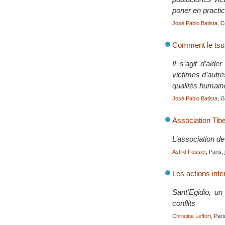
poner en practi
José Pablo Batista
, 
Comment le tsun
Il s’agit d’aid
victimes d’autre
qualités humaine
José Pablo Batista
, 
Association Tib
L’association de 
Astrid Fossier
, Paris, 
Les actions inte
Sant’Egidio, un
conflits
Christine Leffort
, Par