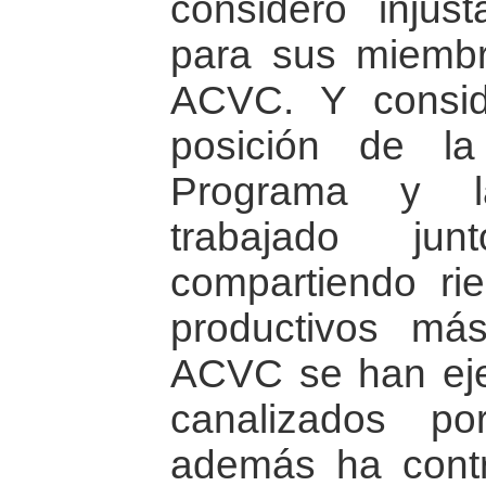
consideró injust
para sus miembr
ACVC. Y conside
posición de l
Programa y l
trabajado ju
compartiendo ri
productivos má
ACVC se han eje
canalizados 
además ha contr