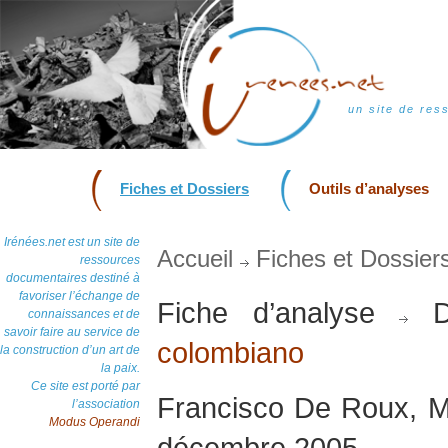
un site de res
Fiches et Dossiers
Outils d’analyses
Irénées.net est un site de
Accueil
Fiches et Dossier
ressources
documentaires destiné à
favoriser l’échange de
Fiche d’analyse
D
connaissances et de
savoir faire au service de
colombiano
la construction d’un art de
la paix.
Ce site est porté par
Francisco De Roux, M
l’association
Modus Operandi
décembre 2005