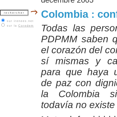
Colombia : conf
sur irenees.net
Todas las perso
sur la
Coredem
PDPMM saben qu
el corazón del co
sí mismas y ca
para que haya 
de paz con dign
la Colombia s
todavía no existe