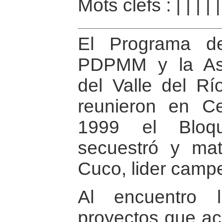
Mots clefs :
|
|
|
|
El Programa d
PDPMM y la As
del Valle del R
reunieron en C
1999 el Bloqu
secuestró y ma
Cuco, lider camp
Al encuentro l
proyectos que 