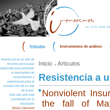
un sitio web d
Articulos
Instrumentos de análisis
Irenees.net es un sitio de
Inicio
Articulos
recursos para la paz
elaborado para promover
el intercambio de
Resistencia a u
conocimientos y
experiencias para la
construcción de un arte
Nonviolent Insur
de la paz.
Este sitio web está
coordinado por la
the fall of Ma
asociación
Modus Operandi