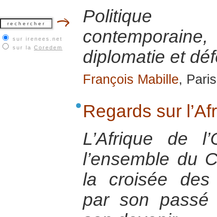
Politique 
contemporai
sur irenees.net
sur la
Coredem
diplomatie et dé
François Mabille
, Pari
Regards sur l’Af
L’Afrique de l’
l’ensemble du C
la croisée des 
par son passé e