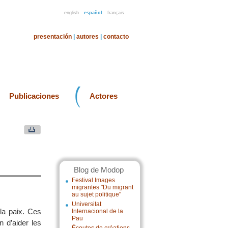
english
español
français
presentación
|
autores
|
contacto
Publicaciones
Actores
Blog de Modop
Festival Images
migrantes "Du migrant
au sujet politique"
Universitat
 la paix. Ces
Internacional de la
Pau
n d’aider les