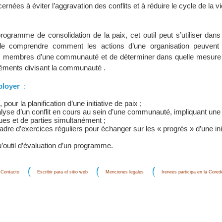
rnées à éviter l’aggravation des conflits et à réduire le cycle de la vi
programme de consolidation de la paix, cet outil peut s’utiliser dan
 de comprendre comment les actions d’une organisation peuvent 
s membres d’une communauté et de déterminer dans quelle mesure e
léments divisant la communauté .
mployer
:
pour la planification d’une initiative de paix ;
alyse d’un conflit en cours au sein d’une communauté, impliquant une
ues et de parties simultanément ;
adre d’exercices réguliers pour échanger sur les « progrès » d’une ini
u’outil d’évaluation d’un programme.
Contacto
Escribir para el sitio web
Menciones legales
Irenees participa en la Core