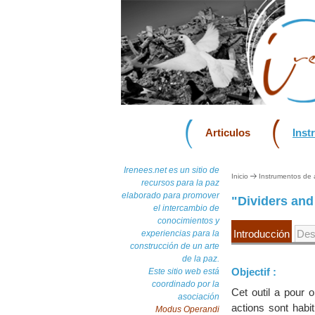
Articulos
Inst
Irenees.net es un sitio de
Inicio
Instrumentos de a
recursos para la paz
elaborado para promover
"Dividers an
el intercambio de
conocimientos y
Introducción
Des
experiencias para la
construcción de un arte
de la paz.
Objectif :
Este sitio web está
coordinado por la
Cet outil a pour o
asociación
actions sont habi
Modus Operandi