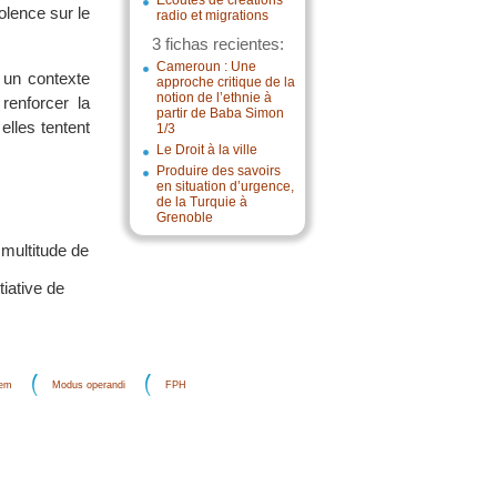
Écoutes de créations
olence sur le
radio et migrations
3 fichas recientes:
Cameroun : Une
s un contexte
approche critique de la
notion de l’ethnie à
renforcer la
partir de Baba Simon
lles tentent
1/3
Le Droit à la ville
Produire des savoirs
en situation d’urgence,
de la Turquie à
Grenoble
 multitude de
tiative de
dem
Modus operandi
FPH