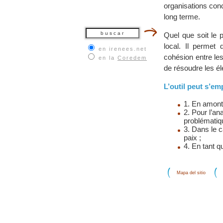
organisations conce
long terme.
Quel que soit le 
local. Il permet
en irenees.net
cohésion entre le
en la
Coredem
de résoudre les é
L’outil peut s’e
1. En amont, 
2. Pour l’an
problématiq
3. Dans le c
paix ;
4. En tant q
Mapa del sitio