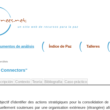
un sitio web de recursos para la paz
rumentos de análisis
Índice de Paz
Talleres
nálisis
d Connectors"
cripción
Contexto
Teoría
Bibliografía
Caso práctico
bjectif d’identifier des actions stratégiques pour la consolidation de
tuellement soutenues par une organisation extérieure (étrangère) afi