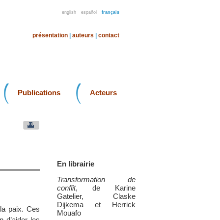
english
español
français
présentation
|
auteurs
|
contact
Publications
Acteurs
En librairie
Transformation de
conflit
, de Karine
Gatelier, Claske
Dijkema et Herrick
 la paix. Ces
Mouafo
n d’aider les