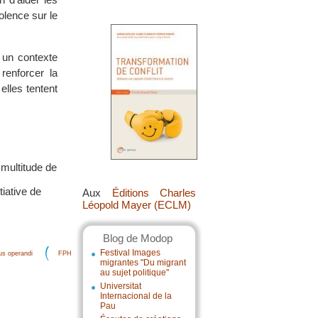
olence sur le
s un contexte
renforcer la
lles tentent
 multitude de
tiative de
Aux
Éditions Charles
Léopold Mayer (ECLM)
Blog de Modop
Festival Images
s operandi
FPH
migrantes "Du migrant
au sujet politique"
Universitat
Internacional de la
Pau