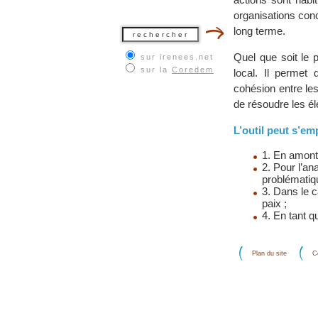
organisations conce
long terme.
Quel que soit le 
sur irenees.net
sur la
Coredem
local. Il permet
cohésion entre le
de résoudre les é
L’outil peut s’e
1. En amont, 
2. Pour l’an
problématiq
3. Dans le c
paix ;
4. En tant q
Plan du site
C