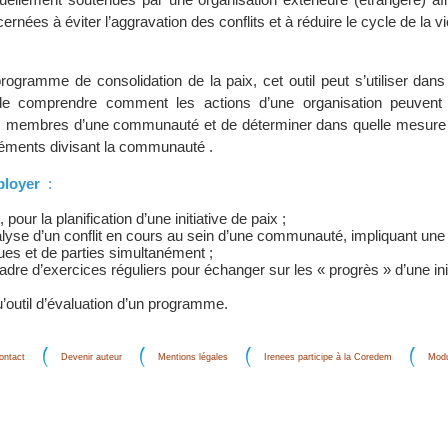
rnées à éviter l’aggravation des conflits et à réduire le cycle de la vi
programme de consolidation de la paix, cet outil peut s’utiliser dan
 de comprendre comment les actions d’une organisation peuvent 
s membres d’une communauté et de déterminer dans quelle mesure e
léments divisant la communauté .
mployer
:
pour la planification d’une initiative de paix ;
alyse d’un conflit en cours au sein d’une communauté, impliquant une
ues et de parties simultanément ;
adre d’exercices réguliers pour échanger sur les « progrès » d’une ini
u’outil d’évaluation d’un programme.
ontact
Devenir auteur
Mentions légales
Irenees participe à la Coredem
Modu