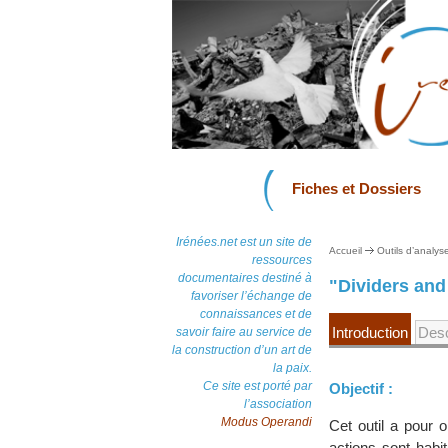
Fiches et Dossiers
Irénées.net est un site de
Accueil
Outils d’analys
ressources
documentaires destiné à
"Dividers an
favoriser l’échange de
connaissances et de
Introduction
Desc
savoir faire au service de
la construction d’un art de
la paix.
Ce site est porté par
Objectif :
l’association
Modus Operandi
Cet outil a pour o
actions sont habi