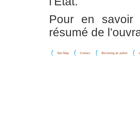
l’Etat.
Pour en savoir p
résumé de l’ouv
Site Map
Contact
Becoming an author