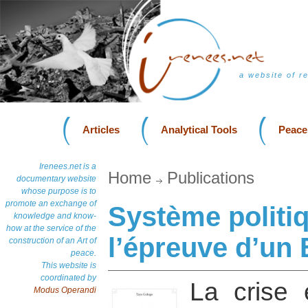
a website of r
Articles
Analytical Tools
Peace
Irenees.net is a
Home
Publications
documentary website
whose purpose is to
promote an exchange of
Système politiq
knowledge and know-
how at the service of the
l’épreuve d’un 
construction of an Art of
peace.
This website is
coordinated by
La crise e
Modus Operandi