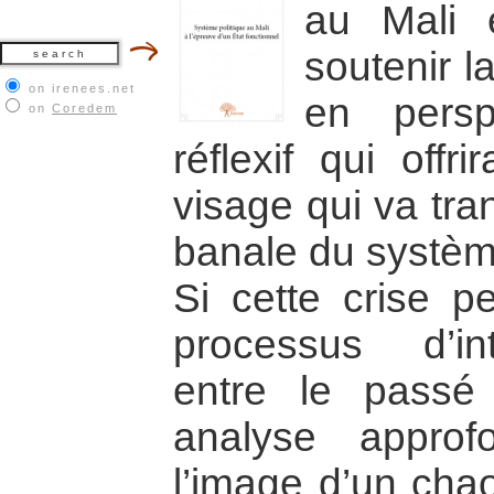
au Mali 
soutenir l
on irenees.net
en persp
on
Coredem
réflexif qui offr
visage qui va tr
banale du système
Si cette crise pe
processus d’int
entre le passé
analyse approfo
l’image d’un chao