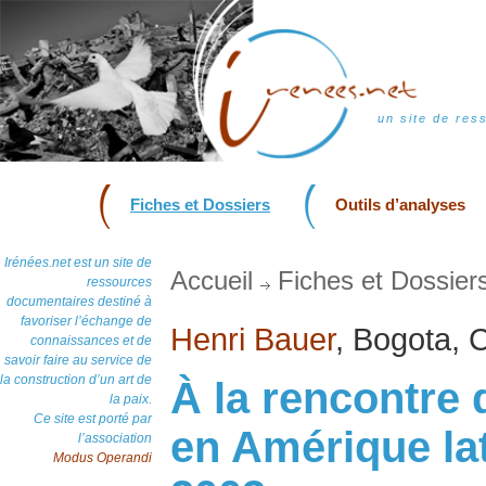
un site de res
Fiches et Dossiers
Outils d’analyses
Irénées.net est un site de
Accueil
Fiches et Dossier
ressources
documentaires destiné à
favoriser l’échange de
Henri Bauer
, Bogota, C
connaissances et de
savoir faire au service de
la construction d’un art de
À la rencontre 
la paix.
Ce site est porté par
en Amérique lati
l’association
Modus Operandi