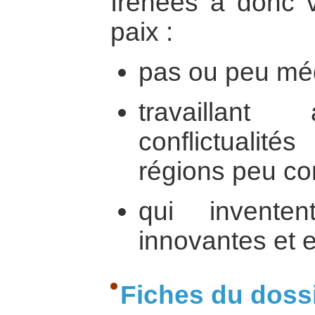
Irenées a donc v
paix :
pas ou peu méd
travailla
conflictualit
régions peu co
qui inventen
innovantes et e
Fiches du doss