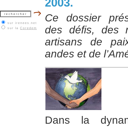
2003.
Ce dossier prése
sur irenees.net
des défis, des 
sur la
Coredem
artisans de pa
andes et de l’Amé
Dans la dynami