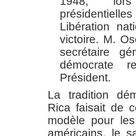
1948, lor
présidentielle
Libération nat
victoire. M. O
secrétaire gén
démocrate r
Président.
La tradition dé
Rica faisait de 
modèle pour les
américains, le sa