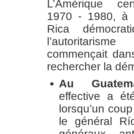
L’Amérique ce
1970 - 1980, à 
Rica démocrat
l’autoritaris
commençait dan
rechercher la dém
Au Guatema
effective a é
lorsqu’un coup 
le général Rí
généraux ant