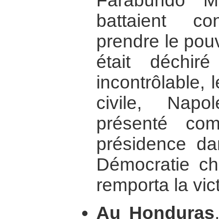
Farabundo M
battaient c
prendre le pouv
était déchir
incontrôlable, 
civile, Napo
présenté co
présidence da
Démocratie chr
remporta la vict
Au Honduras