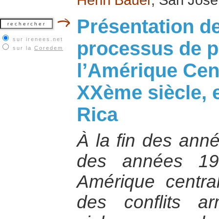
Présentation d
sur irenees.net
processus de pa
sur la
Coredem
l’Amérique Cent
XXème siècle, e
Rica
À la fin des ann
des années 198
Amérique central
des conflits a