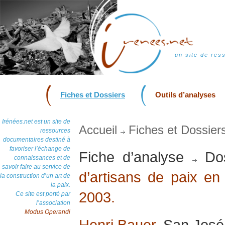
un site de res
Fiches et Dossiers
Outils d’analyses
Irénées.net est un site de
Accueil
Fiches et Dossier
ressources
documentaires destiné à
favoriser l’échange de
Fiche d’analyse
Dos
connaissances et de
savoir faire au service de
d’artisans de paix en 
la construction d’un art de
la paix.
2003.
Ce site est porté par
l’association
Modus Operandi
Henri Bauer
, San José,