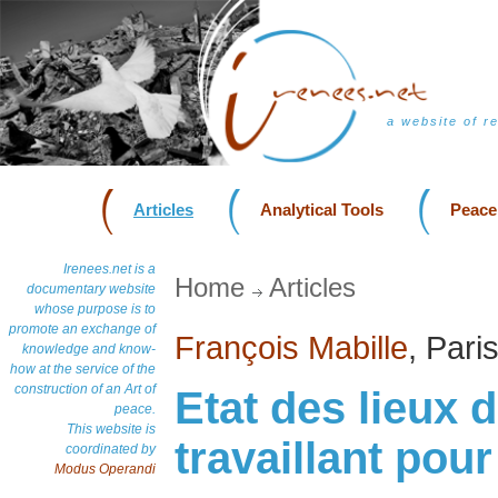
a website of r
Articles
Analytical Tools
Peace
Irenees.net is a
Home
Articles
documentary website
whose purpose is to
promote an exchange of
François Mabille
, Pari
knowledge and know-
how at the service of the
construction of an Art of
Etat des lieux 
peace.
This website is
travaillant pour
coordinated by
Modus Operandi