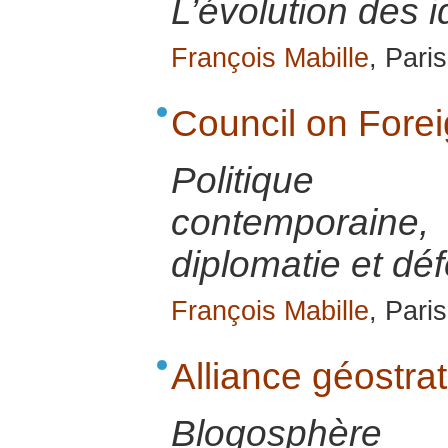
L’évolution des i
François Mabille
, Pari
Council on Fore
Politique 
contemporai
diplomatie et dé
François Mabille
, Pari
Alliance géostra
Blogosphèr