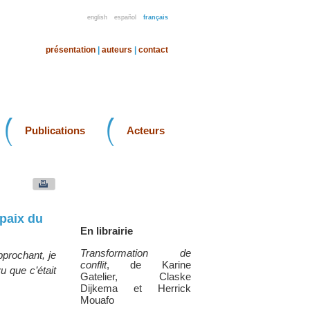
english
español
français
présentation
|
auteurs
|
contact
Publications
Acteurs
 paix du
En librairie
Transformation de
pprochant, je
conflit
, de Karine
u que c’était
Gatelier, Claske
Dijkema et Herrick
Mouafo