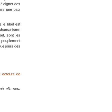
 éloigner des
ers une paix
 le Tibet est
n shamanisme
bet, sont les
e peuplement
ue jours des
s acteurs de
où elle sera