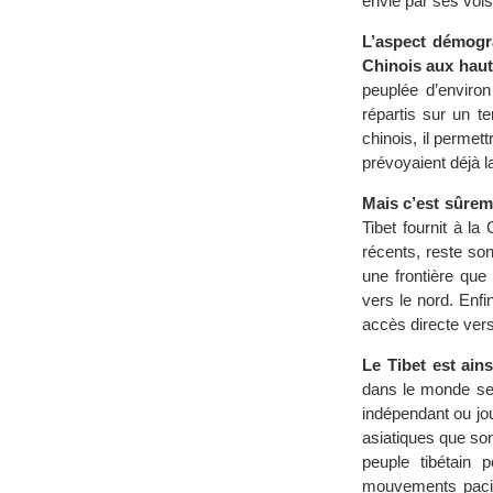
envié par ses vois
L’aspect démogr
Chinois aux hauts
peuplée d’environ
répartis sur un te
chinois, il permet
prévoyaient déjà l
Mais c’est sûreme
Tibet fournit à l
récents, reste so
une frontière que
vers le nord. Enfi
accès directe vers
Le Tibet est ain
dans le monde se 
indépendant ou jou
asiatiques que sont
peuple tibétain 
mouvements pacifi