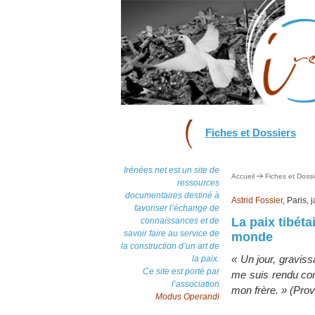
Fiches et Dossiers
Irénées.net est un site de
Accueil
Fiches et Dossi
ressources
documentaires destiné à
Astrid Fossier
, Paris,
favoriser l’échange de
La paix tibéta
connaissances et de
savoir faire au service de
monde
la construction d’un art de
« Un jour, graviss
la paix.
Ce site est porté par
me suis rendu com
l’association
mon frère. » (Prov
Modus Operandi