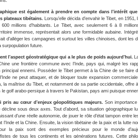
ins.
aphique est également à prendre en compte dans l’intérêt que 
 plateaux tibétains.
Lorsqu’elle décida d’envahir le Tibet, en 1951, l
 600 millions d’habitants. Le Tibet, avec seulement 6 à 8 millions
rritoire immense, représentait alors une formidable aubaine. Intégré 
trait d’alléger les campagnes et surtout les villes chinoises, dont le
a surpopulation future.
nt l’aspect géostratégique qui a le plus de poids aujourd’hui.
La
a Chine une frontière commune avec l’Inde, pays qui, malgré les ra
n principal ennemi. Posséder le Tibet permet à la Chine de se faire 
 l’Inde ne peut attaquer, et de bloquer toute expansion commercial
n, la maîtrise du Tibet, et notamment de sa partie occidentale, offre 
 le golf arabo-persique à travers le Pakistan, pays ami puisque ennem
si pris au cœur d’enjeux géopolitiques majeurs.
Son importance 
décline sous deux axes. Tout d’abord, sa situation géographique lui
issant d’une réelle autonomie, de jouer le rôle d’état tampon entre l
 l’Inde et la Chine. Ensuite, la vision tibétaine de la paix et la lutte n
pour la paix sont des exemples précieux pour le monde d’aujou
stes de tous les continents et les générations futures. Cette phil