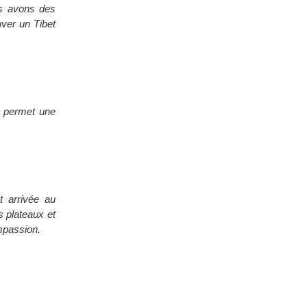
us avons des
uver un Tibet
ce permet une
t arrivée au
s plateaux et
mpassion.