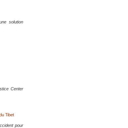
une solution
ustice Center
du Tibet
cident pour