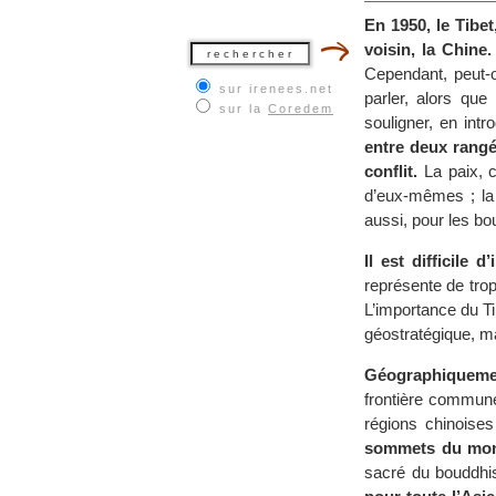
En 1950, le Tibe
voisin, la Chine.
Cependant, peut-o
sur irenees.net
parler, alors que
sur la
Coredem
souligner, en int
entre deux rangé
conflit.
La paix, c
d’eux-mêmes ; la l
aussi, pour les bo
Il est difficile 
représente de tro
L’importance du T
géostratégique, ma
Géographiquement
frontière commune
régions chinoise
sommets du mo
sacré du bouddhis