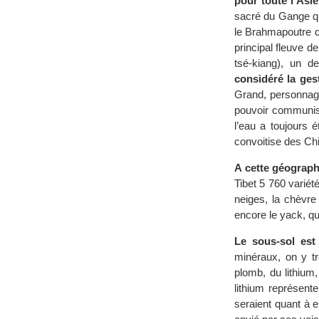
pour toute l’Asie
sacré du Gange qu
le Brahmapoutre qu
principal fleuve d
tsé-kiang), un 
considéré la ges
Grand, personnage
pouvoir communist
l’eau a toujours 
convoitise des Chi
A cette géographi
Tibet 5 760 varié
neiges, la chèvre
encore le yack, qui
Le sous-sol est
minéraux, on y tr
plomb, du lithium,
lithium représent
seraient quant à e