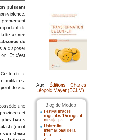
son puissant
non-violence.
à proprement
 important de
lutte armée
l’absence de
s à disposer
ion. Et c’est
Ce territoire
t militaires.
Aux
Éditions Charles
 point de vue
Léopold Mayer (ECLM)
Blog de Modop
 possède une
Festival Images
 provinces et
migrantes "Du migrant
 plus hauts
au sujet politique"
ailash (mont
Universitat
Internacional de la
ervoir d’eau
Pau