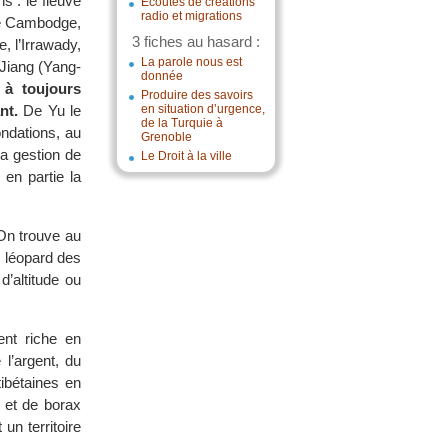
s : le fleuve
Écoutes de créations
radio et migrations
le Cambodge,
3 fiches au hasard :
, l’Irrawady,
La parole nous est
 Jiang (Yang-
donnée
 à toujours
Produire des savoirs
nt.
De Yu le
en situation d’urgence,
de la Turquie à
ndations, au
Grenoble
a gestion de
Le Droit à la ville
en partie la
n trouve au
e léopard des
’altitude ou
nt riche en
l’argent, du
tibétaines en
 et de borax
un territoire