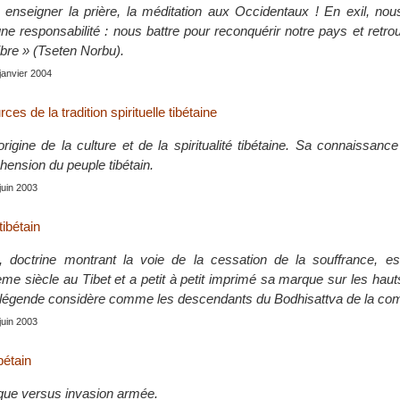
, enseigner la prière, la méditation aux Occidentaux ! En exil, no
e responsabilité : nous battre pour reconquérir notre pays et retro
ibre » (Tseten Norbu).
 janvier 2004
es de la tradition spirituelle tibétaine
origine de la culture et de la spiritualité tibétaine. Sa connaissan
hension du peuple tibétain.
 juin 2003
ibétain
 doctrine montrant la voie de la cessation de la souffrance, es
me siècle au Tibet et a petit à petit imprimé sa marque sur les haut
 légende considère comme les descendants du Bodhisattva de la co
 juin 2003
bétain
ique versus invasion armée.