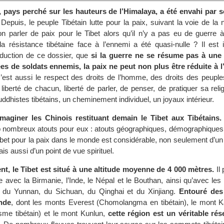
t, pays perché sur les hauteurs de l’Himalaya, a été envahi par 
Depuis, le peuple Tibétain lutte pour la paix, suivant la voie de la 
n parler de paix pour le Tibet alors qu’il n’y a pas eu de guerre 
 la résistance tibétaine face à l’ennemi a été quasi-nulle ? Il est
roduction de ce dossier, que
si la guerre ne se résume pas à une 
es de soldats ennemis, la paix ne peut non plus être réduite à 
’est aussi le respect des droits de l’homme, des droits des peuple
iberté de chacun, liberté de parler, de penser, de pratiquer sa relig
uddhistes tibétains, un cheminement individuel, un joyaux intérieur.
d’imaginer les Chinois restituant demain le Tibet aux Tibétains.
p nombreux atouts pour eux : atouts géographiques, démographiques e
ibet pour la paix dans le monde est considérable, non seulement d’un
is aussi d’un point de vue spirituel.
, le Tibet est situé à une altitude moyenne de 4 000 mètres.
Il
 avec la Birmanie, l’Inde, le Népal et le Bouthan, ainsi qu’avec les
s du Yunnan, du Sichuan, du Qinghai et du Xinjiang.
Entouré des
nde
, dont les monts Everest (Chomolangma en tibétain), le mont K
me tibétain) et le mont Kunlun,
cette région est un véritable rés