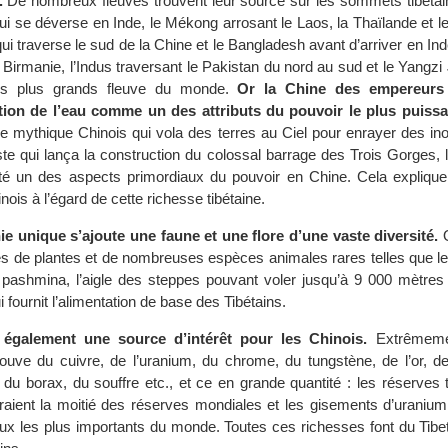
.
De nombreux fleuves trouvent leur source sur les sommets tibétain
i se déverse en Inde, le Mékong arrosant le Laos, la Thaïlande et 
i traverse le sud de la Chine et le Bangladesh avant d’arriver en Inde
e Birmanie, l’Indus traversant le Pakistan du nord au sud et le Yangzi
des plus grands fleuve du monde.
Or la Chine des empereurs
tion de l’eau comme un des attributs du pouvoir le plus puissa
 mythique Chinois qui vola des terres au Ciel pour enrayer des ino
e qui lança la construction du colossal barrage des Trois Gorges, l
été un des aspects primordiaux du pouvoir en Chine. Cela explique 
nois à l’égard de cette richesse tibétaine.
e unique s’ajoute une faune et une flore d’une vaste diversité.
O
tés de plantes et de nombreuses espèces animales rares telles que l
 pashmina, l’aigle des steppes pouvant voler jusqu’à 9 000 mètres d
 fournit l’alimentation de base des Tibétains.
 également une source d’intérêt pour les Chinois.
Extrêmeme
ouve du cuivre, de l’uranium, du chrome, du tungstène, de l’or, de 
 du borax, du souffre etc., et ce en grande quantité : les réserves 
eraient la moitié des réserves mondiales et les gisements d’uranium
ux les plus importants du monde. Toutes ces richesses font du Tibet 