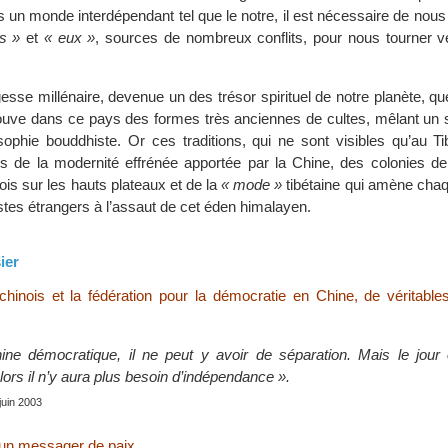
 un monde interdépendant tel que le notre, il est nécessaire de nous
s »
et
« eux »
, sources de nombreux conflits, pour nous tourner v
esse millénaire, devenue un des trésor spirituel de notre planète, que
rouve dans ce pays des formes très anciennes de cultes, mêlant u
osophie bouddhiste. Or ces traditions, qui ne sont visibles qu’au Ti
s de la modernité effrénée apportée par la Chine, des colonies d
is sur les hauts plateaux et de la
« mode »
tibétaine qui amène chaq
stes étrangers à l’assaut de cet éden himalayen.
ier
chinois et la fédération pour la démocratie en Chine, de véritable
ne démocratique, il ne peut y avoir de séparation. Mais le jour 
ors il n’y aura plus besoin d’indépendance ».
 juin 2003
 un messager de paix