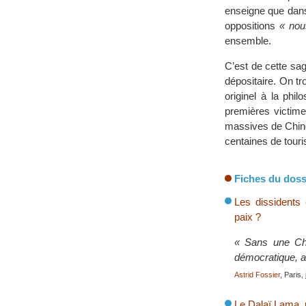
enseigne que dans
oppositions
« nou
ensemble.
C’est de cette sag
dépositaire. On t
originel à la phil
premières victime
massives de Chino
centaines de touri
Fiches du doss
Les dissidents 
paix ?
« Sans une Chi
démocratique, al
Astrid Fossier
, Paris,
Le Dalaï Lama,