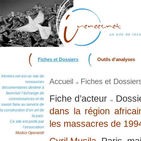
un site de res
Fiches et Dossiers
Outils d’analyses
Irénées.net est un site de
Accueil
Fiches et Dossier
ressources
documentaires destiné à
favoriser l’échange de
Fiche d’acteur
Dossi
connaissances et de
savoir faire au service de
dans la région afric
la construction d’un art de
la paix.
les massacres de 199
Ce site est porté par
l’association
Modus Operandi
Cyril Musila
, Paris, ma