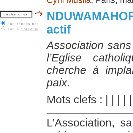
NDUWAMAHORO,
sur irenees.net
actif
sur la
Coredem
Association sans 
l’Eglise cathol
cherche à implan
paix.
Mots clefs :
|
|
|
|
L’Association, sa