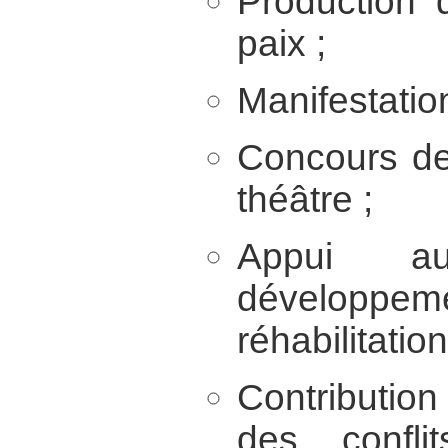
Production 
paix ;
Manifestation
Concours de
théâtre ;
Appui au
dévelop
réhabilitation
Contributio
des confl