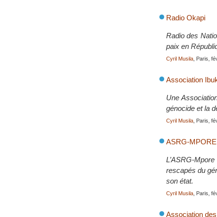
Radio Okapi
Radio des Nation
paix en Républ
Cyril Musila
, Paris, f
Association Ibu
Une Association
génocide et la d
Cyril Musila
, Paris, f
ASRG-MPORE, As
L’ASRG-Mpore e
rescapés du géno
son état.
Cyril Musila
, Paris, f
Association de