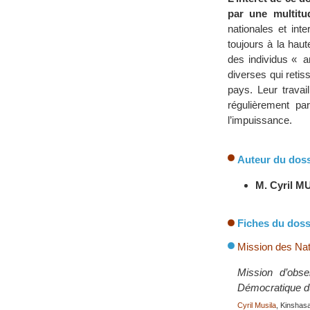
par une multitu
nationales et int
toujours à la hau
des individus « 
diverses qui retis
pays. Leur travai
régulièrement pa
l’impuissance.
Auteur du doss
M. Cyril M
Fiches du doss
Mission des Na
Mission d’obse
Démocratique d
Cyril Musila
, Kinshas