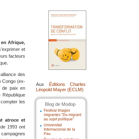
 en Afrique,
s’exprimer et
eurs facteurs
ique.
-alliance des
 Congo (ex-
Aux
Éditions Charles
s de paix en
Léopold Mayer (ECLM)
n République
 compter les
Blog de Modop
Festival Images
migrantes "Du migrant
au sujet politique"
nt atroce et
Universitat
 de 1993 ont
Internacional de la
s campagnes
Pau