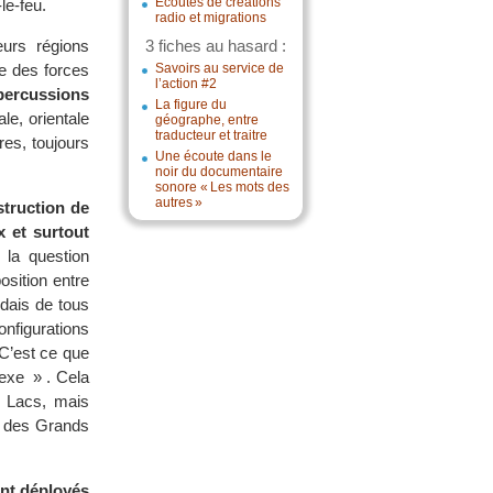
Écoutes de créations
le-feu.
radio et migrations
eurs régions
3 fiches au hasard :
ce des forces
Savoirs au service de
l’action #2
percussions
La figure du
le, orientale
géographe, entre
traducteur et traitre
res, toujours
Une écoute dans le
noir du documentaire
sonore « Les mots des
autres »
truction de
x et surtout
 la question
sition entre
dais de tous
onfigurations
 C’est ce que
lexe » . Cela
s Lacs, mais
s des Grands
ont déployés