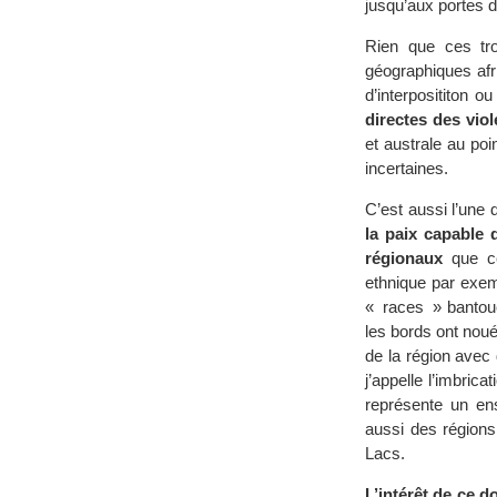
jusqu’aux portes 
Rien que ces tro
géographiques afri
d’interposititon 
directes des vio
et australe au poi
incertaines.
C’est aussi l’une 
la paix capable 
régionaux
que ce
ethnique par exem
« races » bantou
les bords ont nou
de la région avec 
j’appelle l’imbric
représente un en
aussi des régions
Lacs.
L’intérêt de ce d