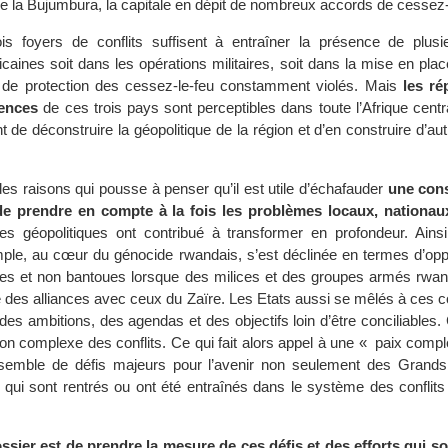
de la Bujumbura, la capitale en dépit de nombreux accords de cessez-
is foyers de conflits suffisent à entraîner la présence de plusi
caines soit dans les opérations militaires, soit dans la mise en pla
ou de protection des cessez-le-feu constamment violés. Mais
les ré
lences
de ces trois pays sont perceptibles dans toute l’Afrique centra
nt de déconstruire la géopolitique de la région et d’en construire d’aut
des raisons qui pousse à penser qu’il est utile d’échafauder
une cons
de prendre en compte à la fois les problèmes locaux, nationau
s géopolitiques ont contribué à transformer en profondeur. Ainsi
ple, au cœur du génocide rwandais, s’est déclinée en termes d’oppo
es et non bantoues lorsque des milices et des groupes armés rwan
é des alliances avec ceux du Zaïre. Les Etats aussi se mêlés à ces c
des ambitions, des agendas et des objectifs loin d’être conciliables.
ation complexe des conflits. Ce qui fait alors appel à une « paix comp
semble de défis majeurs pour l’avenir non seulement des Grand
 qui sont rentrés ou ont été entraînés dans le système des conflit
ossier est de prendre la mesure de ces défis et des efforts qui s