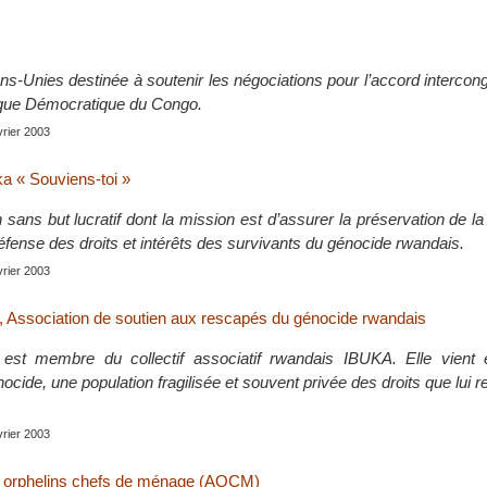
s-Unies destinée à soutenir les négociations pour l’accord intercong
ique Démocratique du Congo.
évrier 2003
ka « Souviens-toi »
 sans but lucratif dont la mission est d’assurer la préservation de 
éfense des droits et intérêts des survivants du génocide rwandais.
évrier 2003
sociation de soutien aux rescapés du génocide rwandais
st membre du collectif associatif rwandais IBUKA. Elle vient 
cide, une population fragilisée et souvent privée des droits que lui 
évrier 2003
s orphelins chefs de ménage (AOCM)