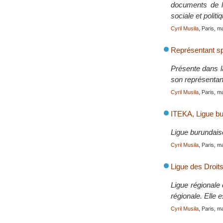
documents de li
sociale et polit
Cyril Musila
, Paris, m
Représentant sp
Présente dans l
son représentant
Cyril Musila
, Paris, m
ITEKA, Ligue bu
Ligue burundais
Cyril Musila
, Paris, m
Ligue des Droit
Ligue régionale
régionale. Elle
Cyril Musila
, Paris, m