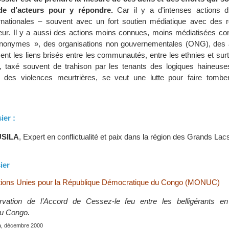
de d’acteurs pour y répondre.
Car il y a d’intenses actions d
ernationales – souvent avec un fort soutien médiatique avec des r
teur. Il y a aussi des actions moins connues, moins médiatisées co
anonymes », des organisations non gouvernementales (ONG), des 
sent les liens brisés entre les communautés, entre les ethnies et surt
l, taxé souvent de trahison par les tenants des logiques haineuses 
r des violences meurtrières, se veut une lutte pour faire tomb
ier :
USILA
, Expert en conflictualité et paix dans la région des Grands Lac
ier
tions Unies pour la République Démocratique du Congo (MONUC)
rvation de l’Accord de Cessez-le feu entre les belligérants e
u Congo.
a, décembre 2000