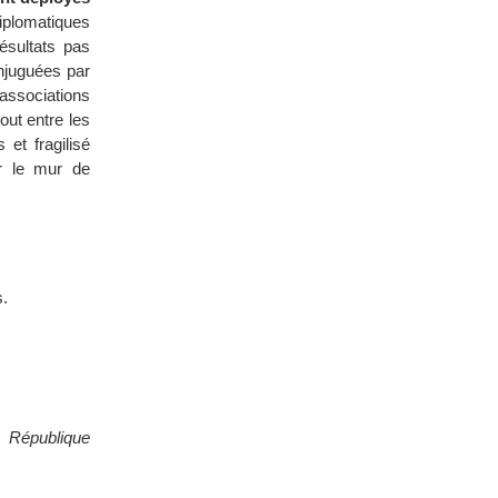
iplomatiques
ésultats pas
njuguées par
associations
out entre les
et fragilisé
er le mur de
s.
n République