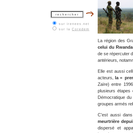
sur irenees.net
sur la
Coredem
La région des Gra
celui du Rwanda,
de se répercuter d
antérieurs, notamm
Elle est aussi ce
acteurs,
la « pre
Zaïre) entre 1996
plusieurs étapes
Démocratique du 
groupes armés rebe
C’est aussi dan
meurtrière depu
dispersé et appa