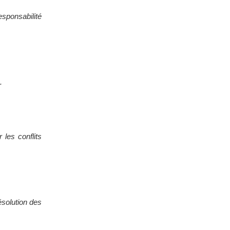
esponsabilité
.
 les conflits
ésolution des