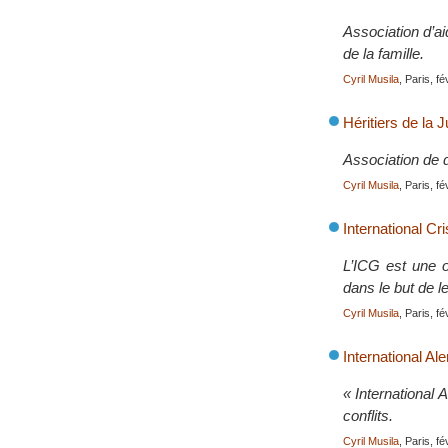
Association d’ai
de la famille.
Cyril Musila
, Paris, f
Héritiers de la J
Association de d
Cyril Musila
, Paris, f
International Cr
L’ICG est une o
dans le but de l
Cyril Musila
, Paris, f
International Aler
« International 
conflits.
Cyril Musila
, Paris, f