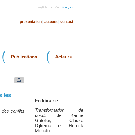
english
español
français
présentation
|
auteurs
|
contact
Publications
Acteurs
s les
En librairie
Transformation de
 des conflits
conflit
, de Karine
Gatelier, Claske
Dijkema et Herrick
Mouafo