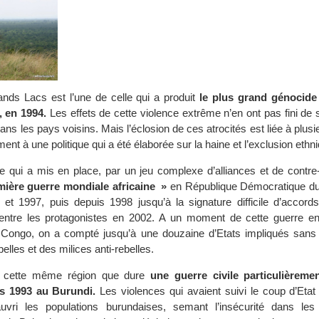
nds Lacs est l’une de celle qui a produit
le plus grand génocide
 en 1994.
Les effets de cette violence extrême n’en ont pas fini de 
ans les pays voisins. Mais l’éclosion de ces atrocités est liée à plusi
ent à une politique qui a été élaborée sur la haine et l’exclusion ethn
lle qui a mis en place, par un jeu complexe d’alliances et de contre
mière guerre mondiale africaine »
en République Démocratique du
 et 1997, puis depuis 1998 jusqu’à la signature difficile d’accord
 entre les protagonistes en 2002. A un moment de cette guerre e
Congo, on a compté jusqu’à une douzaine d’Etats impliqués sans
lles et des milices anti-rebelles.
s cette même région que dure
une guerre civile particulièreme
is 1993 au Burundi.
Les violences qui avaient suivi le coup d’Etat
uvri les populations burundaises, semant l’insécurité dans le