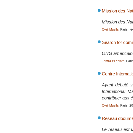
Mission des Na
Mission des Nat
Cyril Musila
, Paris, f
Search for com
ONG américaine q
Jamila El Khiate
, Pari
Centre Internat
Ayant débuté s
International 
contribuer aux 
Cyril Musila
, Paris, 2
Réseau document
Le réseau est un