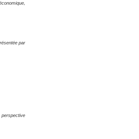
 économique,
présentée par
e perspective