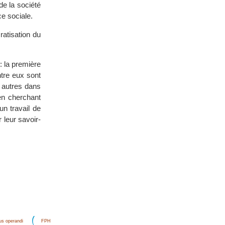
de la société
ce sociale.
ratisation du
: la première
tre eux sont
s autres dans
 en cherchant
un travail de
 leur savoir-
s operandi
FPH