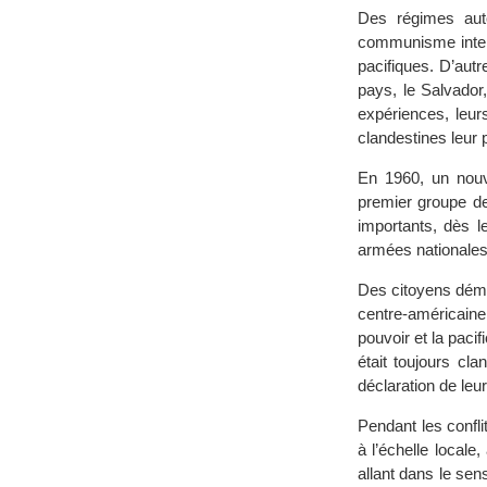
Des régimes autor
communisme interna
pacifiques. D’aut
pays, le Salvador
expériences, leurs
clandestines leur 
En 1960, un nouv
premier groupe de
importants, dès l
armées nationales
Des citoyens démoc
centre-américaine 
pouvoir et la pacif
était toujours cl
déclaration de leur
Pendant les confli
à l’échelle locale
allant dans le sen