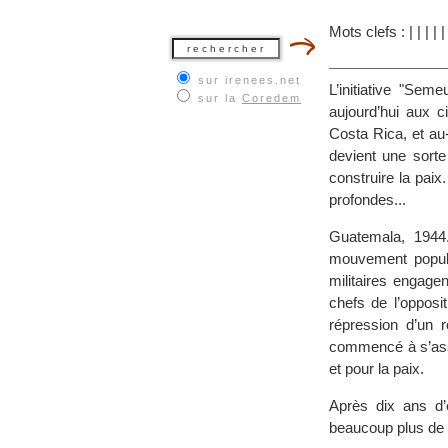
Mots clefs :
|
|
|
|
sur irenees.net
L’initiative "Sem
sur la
Coredem
aujourd’hui aux 
Costa Rica, et au
devient une sorte
construire la paix.
profondes...
Guatemala, 1944.
mouvement populai
militaires engage
chefs de l’opposi
répression d’un 
commencé à s’asso
et pour la paix.
Après dix ans d’e
beaucoup plus de 