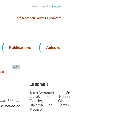
english
español
français
présentation
|
auteurs
|
contact
Publications
Acteurs
ssus
En librairie
Transformation de
conflit
, de Karine
paix dans un
Gatelier, Claske
Dijkema et Herrick
n travail de
Mouafo