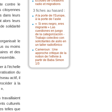
Écoutes de créations
te contre le
radio et migrations
es citoyennes
3 fiches au hasard :
és dans leurs
A la porte de l’Europe,
à la porte de l’asile
 alors leurs
« Si eres negro, eres
de solidarité
migrante » Las
cuestiones en juego
de la categorización -
Trabajo colectivo con
rganisait le
solicitantes de asilo en
un taller radiofónico
lus ou moins
Cameroun : Une
aires et des
approche critique de la
notion de l’ethnie à
 ensemble.
partir de Baba Simon
1/3
r à l’échelle
ratisation du
seau actif, il
rocéder à la
 ».
travaillaient
nts culturels
es telles que