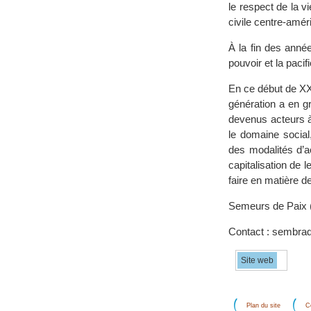
le respect de la v
civile centre-amér
À la fin des anné
pouvoir et la paci
En ce début de XX
génération a en g
devenus acteurs à
le domaine social,
des modalités d’a
capitalisation de 
faire en matière de
Semeurs de Paix 
Contact : sembra
Site web
Plan du site
C