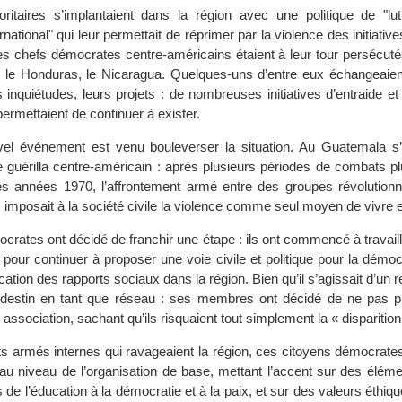
itaires s’implantaient dans la région avec une politique de "lut
tional" qui leur permettait de réprimer par la violence des initiativ
res chefs démocrates centre-américains étaient à leur tour persécut
, le Honduras, le Nicaragua. Quelques-uns d’entre eux échangeaient
 inquiétudes, leurs projets : de nombreuses initiatives d’entraide et 
permettaient de continuer à exister.
el événement est venu bouleverser la situation. Au Guatemala s’o
 guérilla centre-américain : après plusieurs périodes de combats p
es années 1970, l’affrontement armé entre des groupes révolutionn
 imposait à la société civile la violence comme seul moyen de vivre
rates ont décidé de franchir une étape : ils ont commencé à travaille
pour continuer à proposer une voie civile et politique pour la démoc
ication des rapports sociaux dans la région. Bien qu’il s’agissait d’un ré
andestin en tant que réseau : ses membres ont décidé de ne pas p
 association, sachant qu’ils risquaient tout simplement la « disparition
ts armés internes qui ravageaient la région, ces citoyens démocrates 
, au niveau de l’organisation de base, mettant l’accent sur des éléme
s de l’éducation à la démocratie et à la paix, et sur des valeurs éthiqu