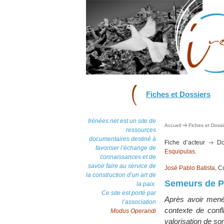
Fiches et Dossiers
Irénées.net est un site de
Accueil
Fiches et Dossi
ressources
documentaires destiné à
Fiche d’acteur
Do
favoriser l’échange de
Esquipulas.
connaissances et de
savoir faire au service de
José Pablo Batista
, C
la construction d’un art de
Semeurs de P
la paix.
Ce site est porté par
Après avoir mené 
l’association
contexte de confl
Modus Operandi
valorisation de son