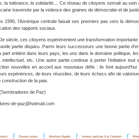
ie, la tolérance, la solidarité… Ce réseau de citoyens semait au sein 
icaine traversée par la violence des graines de démocratie et de justi
es 1990, l’Amérique centrale faisait ses premiers pas vers la démoc
fication des rapports sociaux.
Ie siècle, ces citoyens expérimentent une transformation importante 
rande partie disparu. Parmi leurs successeurs une bonne partie d’en
 part entière dans leurs pays, les uns dans le domaine politique, le
 intellectuel, etc. Une autre partie continue à porter l’initiative tout
ction nouvelles en accord aux nouveaux défis : ils font aujourd’hui 
leurs expériences, de leurs réussites, de leurs échecs afin de valoriser
 construction de la paix.
(Sembradores de Paz)
dores-de-paz@hotmail.com
ontact
Devenir auteur
Mentions légales
Irenees participe à la Coredem
Modu