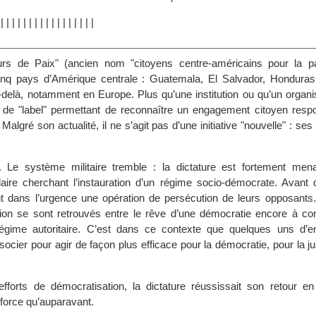
|
|
|
|
|
|
|
|
|
|
|
|
|
|
|
|
|
|
eurs de Paix" (ancien nom "citoyens centre-américains pour la pa
cinq pays d’Amérique centrale : Guatemala, El Salvador, Honduras
-delà, notamment en Europe. Plus qu’une institution ou qu’un organi
 de "label" permettant de reconnaître un engagement citoyen resp
 Malgré son actualité, il ne s’agit pas d’une initiative "nouvelle" : se
 Le système militaire tremble : la dictature est fortement me
re cherchant l’instauration d’un régime socio-démocrate. Avant de
nt dans l’urgence une opération de persécution de leurs opposant
tion se sont retrouvés entre le rêve d’une démocratie encore à cons
régime autoritaire. C’est dans ce contexte que quelques uns d’e
cier pour agir de façon plus efficace pour la démocratie, pour la ju
fforts de démocratisation, la dictature réussissait son retour e
force qu’auparavant.