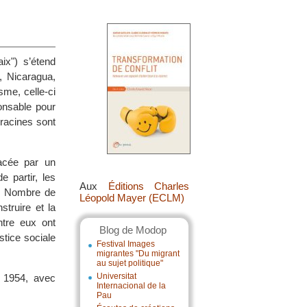
ix") s’étend
, Nicaragua,
sme, celle-ci
onsable pour
s racines sont
nacée par un
 partir, les
Aux
Éditions Charles
s. Nombre de
Léopold Mayer (ECLM)
truire et la
ntre eux ont
Blog de Modop
stice sociale
Festival Images
migrantes "Du migrant
au sujet politique"
Universitat
n 1954, avec
Internacional de la
Pau