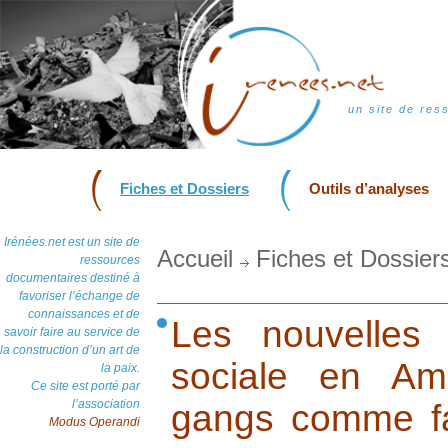
un site de res
Fiches et Dossiers
Outils d’analyses
Irénées.net est un site de
Accueil
Fiches et Dossier
ressources
documentaires destiné à
favoriser l’échange de
connaissances et de
Les nouvelles
savoir faire au service de
la construction d’un art de
sociale en Am
la paix.
Ce site est porté par
l’association
gangs comme fac
Modus Operandi