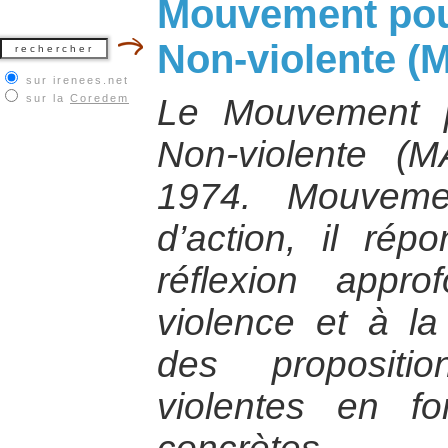
Mouvement pour
Non-violente (
sur irenees.net
sur la
Coredem
Le Mouvement p
Non-violente (
1974. Mouveme
d’action, il ré
réflexion appr
violence et à la
des propositi
violentes en fo