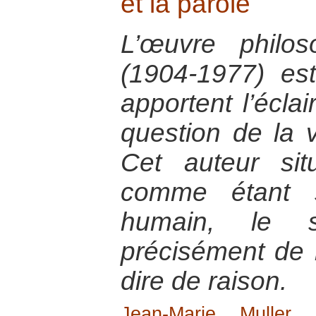
et la parole
L’œuvre philos
(1904-1977) est
apportent l’éclai
question de la v
Cet auteur sit
comme étant s
humain, le s
précisément de n
dire de raison.
Jean-Marie Muller
, 