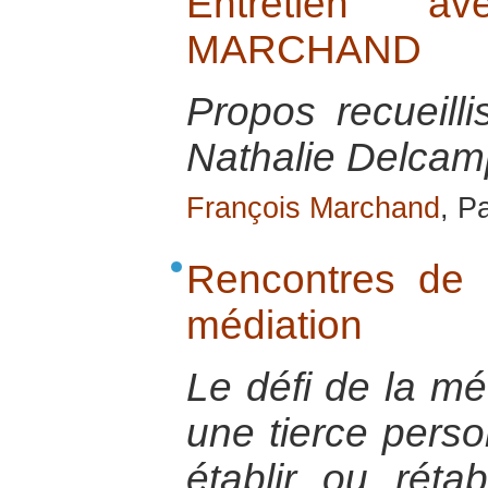
Entretien a
MARCHAND
Propos recueill
Nathalie Delcamp
François Marchand
, P
Rencontres de s
médiation
Le défi de la mé
une tierce perso
établir ou réta