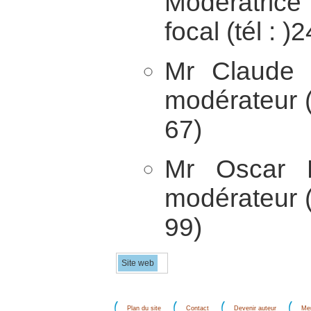
Modératrice
focal (tél : 
Mr Claude 
modérateur (
67)
Mr Oscar K
modérateur (
99)
Site web
Plan du site
Contact
Devenir auteur
Men