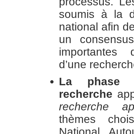
processus. Les
soumis à la d
national afin d
un consensus
importantes d
d’une recherch
La phase p
recherche
app
recherche app
thèmes choi
National. Aut