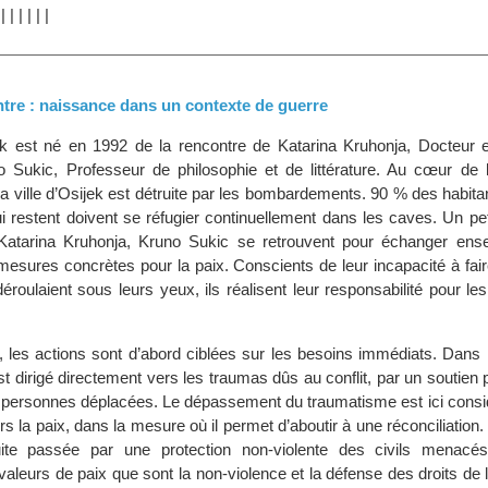
|
|
|
|
|
|
|
ntre : naissance dans un contexte de guerre
ek est né en 1992 de la rencontre de Katarina Kruhonja, Docteur
o Sukic, Professeur de philosophie et de littérature. Au cœur de 
la ville d’Osijek est détruite par les bombardements. 90 % des habitan
qui restent doivent se réfugier continuellement dans les caves. Un pe
Katarina Kruhonja, Kruno Sukic se retrouvent pour échanger ens
mesures concrètes pour la paix. Conscients de leur incapacité à fai
éroulaient sous leurs yeux, ils réalisent leur responsabilité pour le
 les actions sont d’abord ciblées sur les besoins immédiats. Dans 
est dirigé directement vers les traumas dûs au conflit, par un soutien
x personnes déplacées. Le dépassement du traumatisme est ici con
s la paix, dans la mesure où il permet d’aboutir à une réconciliation. 
uite passée par une protection non-violente des civils menacé
aleurs de paix que sont la non-violence et la défense des droits de