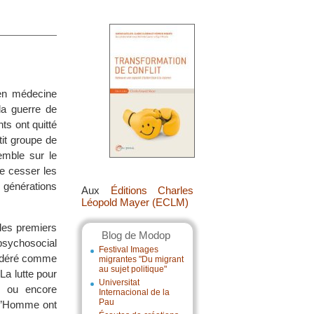
 en médecine
la guerre de
ts ont quitté
tit groupe de
emble sur le
re cesser les
s générations
Aux
Éditions Charles
Léopold Mayer (ECLM)
les premiers
Blog de Modop
 psychosocial
Festival Images
sidéré comme
migrantes "Du migrant
au sujet politique"
La lutte pour
Universitat
s ou encore
Internacional de la
Pau
 l’Homme ont