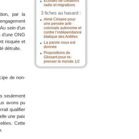
Écoutes de créations
radio et migrations
3 fiches au hasard :
ion, par la
Aimé Césaire pour
t engagement
une pensée anti-
 Au sein d’un
coloniale autonome et
contre l’indépendance
ion d’une ONG
étatique des Antilles
nt risquée et
La parole nous est
donnée
té détruite.
Propositions de
Glissant pour re-
prenser le monde 1/2
ncipe de non-
as seulement
ous avons pu
ait qualifier
elle une paix
velées. Cette
n.