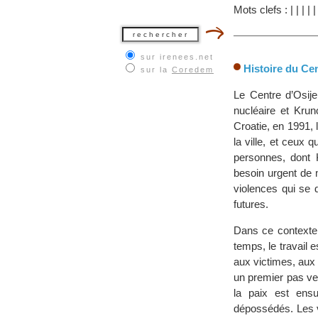
Mots clefs :
|
|
|
|
sur irenees.net
Histoire du Ce
sur la
Coredem
Le Centre d’Osij
nucléaire et Krun
Croatie, en 1991, 
la ville, et ceux 
personnes, dont 
besoin urgent de 
violences qui se d
futures.
Dans ce contexte,
temps, le travail 
aux victimes, au
un premier pas ver
la paix est ens
dépossédés. Les v