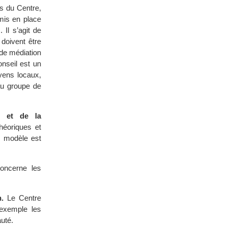
s du Centre,
 mis en place
 Il s’agit de
 doivent être
 de médiation
onseil est un
oyens locaux,
au groupe de
e et de la
éoriques et
e modèle est
oncerne les
.
Le Centre
exemple les
uté.