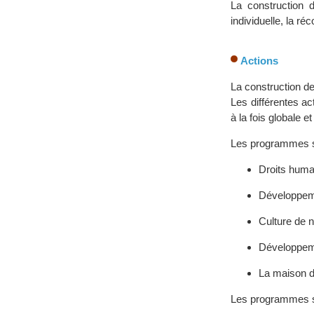
La construction d
individuelle, la ré
Actions
La construction de 
Les différentes a
à la fois globale e
Les programmes se
Droits huma
Développem
Culture de n
Développeme
La maison d
Les programmes so