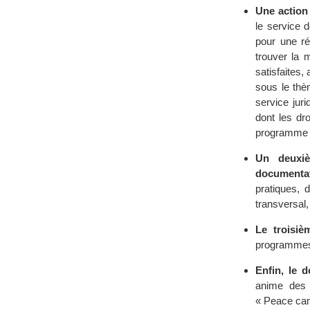
Une action 
le service 
pour une rés
trouver la m
satisfaites
sous le thè
service jur
dont les dr
programme 
Un deuxiè
documentat
pratiques, 
transversal,
Le troisiè
programmes 
Enfin, le 
anime des 
« Peace ca