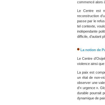
commencé alors à
Le Centre est n
reconstruction d’
passe par le refus
tel contexte, voul
indépendante poli
difficile, d’autant 
La notion de Pa
Le Centre d’Osijek
violence ainsi que
La paix est compr
un état de non-vi
observer une valeu
d’« urgence ». Glo
durable pourrait 
dynamique de paix 