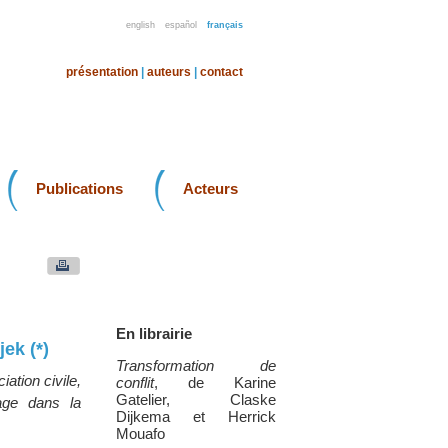
english
español
français
présentation
|
auteurs
|
contact
Publications
Acteurs
En librairie
ek (*)
Transformation de
ation civile,
conflit
, de Karine
Gatelier, Claske
age dans la
Dijkema et Herrick
Mouafo