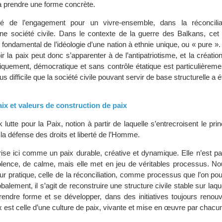
 prendre une forme concrète.
é de l’engagement pour un vivre-ensemble, dans la réconciliat
une société civile. Dans le contexte de la guerre des Balkans, ce
 fondamental de l’idéologie d’une nation à ethnie unique, ou « pure ».
oir la paix peut donc s’apparenter à de l’antipatriotisme, et la créat
tiquement, démocratique et sans contrôle étatique est particulièreme
plus difficile que la société civile pouvant servir de base structurelle a é
ix et valeurs de construction de paix
 lutte pour la Paix, notion à partir de laquelle s’entrecroisent le pri
 la défense des droits et liberté de l’Homme.
ise ici comme un paix durable, créative et dynamique. Elle n’est p
olence, de calme, mais elle met en jeu de véritables processus. N
r pratique, celle de la réconciliation, comme processus que l’on pourr
balement, il s’agit de reconstruire une structure civile stable sur laqu
prendre forme et se développer, dans des initiatives toujours renou
est celle d’une culture de paix, vivante et mise en œuvre par chacu