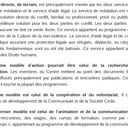
directe, de terrain,
est principalement menée par les deux service
de médiation et le service d’aide légal. Le service de médiation est
olution directe du conflit, familial ou professionnel, privé ou public.
eilleure solution pour les deux parties en conflit. Les deux parties
, aucune ne doit se sentir lésée. Ce service appartient au programme
me de la Culture de la non-violence. Le service d’aide légal et de c
idique assurant une protection légale aux réfugiés, déplacés, ou cit
oits fondamentaux sont ou ont été bafoués. Ce service appartient 
des Droits humains.
me modèle d’action pourrait être celui de la recherch
ion.
Les membres du Centre mettent au point des documents th
diffusés principalement par publications et rencontres publiques. C
 il touche la plupart des programmes.
me modèle est celui de la coopération et du volontariat.
Il c
de développement de la Communauté et de la Société Civile.
dernier modèle est celui de l’animation et de la communication
rencontres, des stages, des camps de formation, comme par 
mps », appartenant au programme de développement de la communa