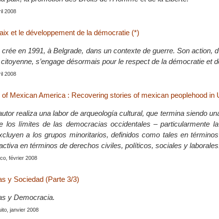
ril 2008
aix et le développement de la démocratie (*)
crée en 1991, à Belgrade, dans un contexte de guerre. Son action, d
 citoyenne, s’engage désormais pour le respect de la démocratie et de
ril 2008
f Mexican America : Recovering stories of mexican peoplehood in U
 autor realiza una labor de arqueología cultural, que termina siendo una
re los límites de las democracias occidentales – particularmente l
cluyen a los grupos minoritarios, definidos como tales en términos
ctiva en términos de derechos civiles, políticos, sociales y laborales
co, février 2008
s y Sociedad (Parte 3/3)
s y Democracia.
uito, janvier 2008