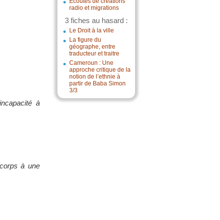
Écoutes de créations
radio et migrations
3 fiches au hasard :
Le Droit à la ville
La figure du
géographe, entre
traducteur et traitre
Cameroun : Une
approche critique de la
notion de l’ethnie à
partir de Baba Simon
3/3
incapacité à
 corps à une