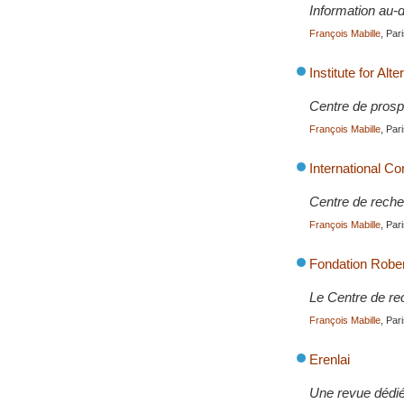
Information au-d
François Mabille
, Par
Institute for Alt
Centre de prosp
François Mabille
, Par
International Co
Centre de recher
François Mabille
, Par
Fondation Robe
Le Centre de re
François Mabille
, Par
Erenlai
Une revue dédiée