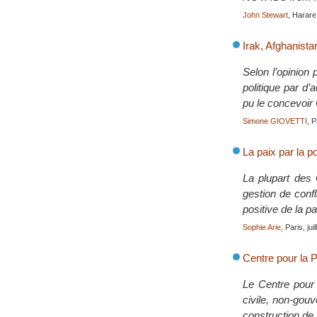
John Stewart
, Harare
Irak, Afghanista
Selon l’opinion 
politique par d’
pu le concevoi
Simone GIOVETTI
, P
La paix par la po
La plupart des 
gestion de confl
positive de la pa
Sophie Arie
, Paris, jui
Centre pour la P
Le Centre pour 
civile, non-gou
construction de 