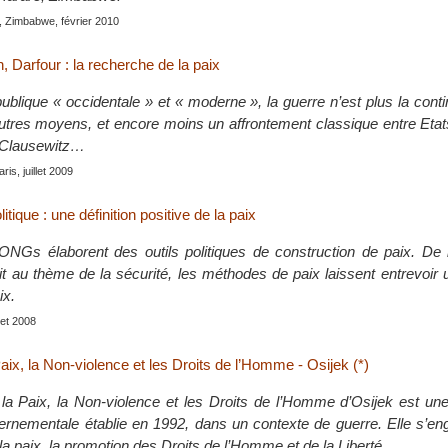
, Zimbabwe, février 2010
n, Darfour : la recherche de la paix
publique « occidentale » et « moderne », la guerre n’est plus la conti
autres moyens, et encore moins un affrontement classique entre Etats
r Clausewitz…
aris, juillet 2009
litique : une définition positive de la paix
ONGs élaborent des outils politiques de construction de paix. De l
it au thème de la sécurité, les méthodes de paix laissent entrevoir u
ix.
llet 2008
aix, la Non-violence et les Droits de l’Homme - Osijek (*)
la Paix, la Non-violence et les Droits de l’Homme d’Osijek est une
vernementale établie en 1992, dans un contexte de guerre. Elle s’e
la paix, la promotion des Droits de l’Homme et de la Liberté.