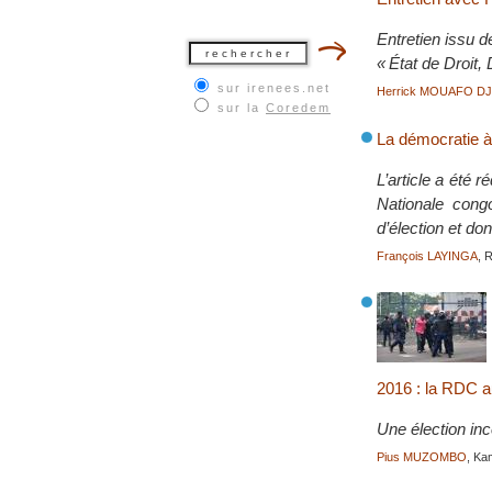
Entretien issu d
« État de Droit,
sur irenees.net
Herrick MOUAFO D
sur la
Coredem
La démocratie à
L’article a été
Nationale cong
d’élection et do
François LAYINGA
, 
2016 : la RDC a
Une élection inc
Pius MUZOMBO
, Kam