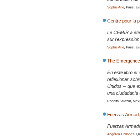
Sophie Arie
, Paris, av
Centre pour la p
Le CEMIR a été 
sur l’expression
Sophie Arie
, Paris, av
The Emergence o
En este libro el
reflexionar sob
Unidos – que ex
una ciudadanía a
Rodolfo Salazar, Mexi
Fuerzas Armada
Fuerzas Armada
Angélica Ordonez
, Q