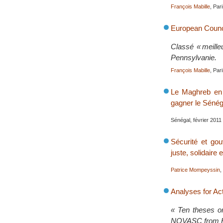
François Mabille
, Par
European Counci
Classé « meille
Pennsylvanie.
François Mabille
, Par
Le Maghreb en é
gagner le Sénég
Sénégal, février 2011
Sécurité et go
juste, solidaire
Patrice Mompeyssin
,
Analyses for Ac
« Ten theses on
NOVASC from H