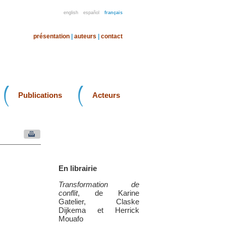
english
español
français
présentation
|
auteurs
|
contact
Publications
Acteurs
En librairie
Transformation de
conflit
, de Karine
Gatelier, Claske
Dijkema et Herrick
Mouafo