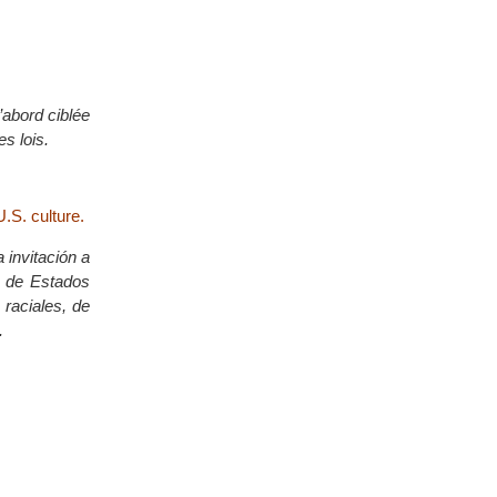
’abord ciblée
s lois.
.S. culture.
 invitación a
a de Estados
 raciales, de
.