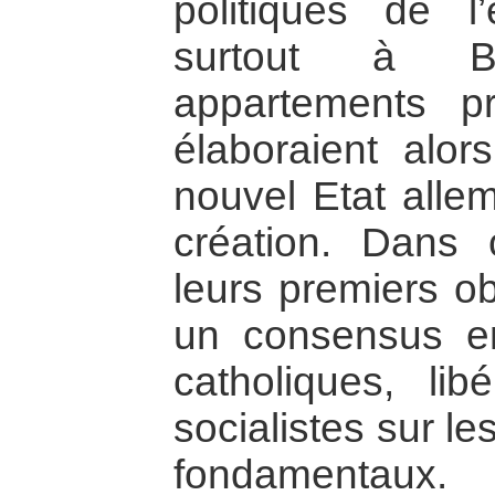
politiques de l
surtout à B
appartements p
élaboraient alo
nouvel Etat allem
création. Dans c
leurs premiers ob
un consensus en
catholiques, lib
socialistes sur l
fondamentaux.