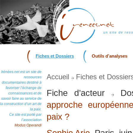
un site de res
Fiches et Dossiers
Outils d’analyses
Irénées.net est un site de
Accueil
Fiches et Dossier
ressources
documentaires destiné à
favoriser l’échange de
Fiche d’acteur
Dos
connaissances et de
savoir faire au service de
approche européenne
la construction d’un art de
la paix.
paix ?
Ce site est porté par
l’association
Modus Operandi
Sophie Arie
, Paris, jui