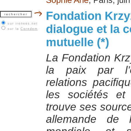
Fondation Krzy
sur irenees.net
dialogue et la
sur la
Coredem
mutuelle (*)
La Fondation Kr
la paix par l
relations pacifiq
les sociétés et
trouve ses sourc
allemande de 