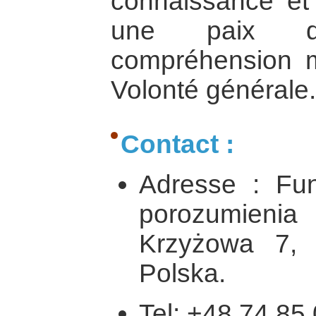
connaissance et
une paix da
compréhension m
Volonté générale.
Contact :
Adresse : Fu
porozumieni
Krzyżowa 7, 
Polska.
Tel: +48 74 85