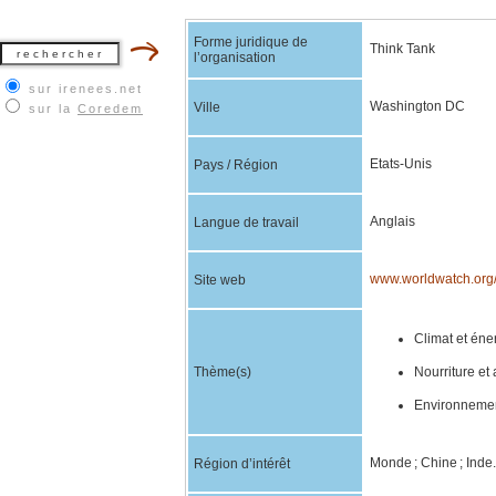
Forme juridique de
Think Tank
l’organisation
sur irenees.net
Washington DC
Ville
sur la
Coredem
Etats-Unis
Pays / Région
Anglais
Langue de travail
www.worldwatch.org
Site web
Climat et éner
Thème(s)
Nourriture et 
Environnement
Monde ; Chine ; Inde.
Région d’intérêt