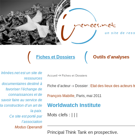
un site de res
Fiches et Dossiers
Outils d’analyses
Irénées.net est un site de
Accueil
Fiches et Dossiers
ressources
documentaires destiné à
Fiche d’acteur
Dossier :
Etat des lieux des acteurs tr
favoriser l’échange de
connaissances et de
François Mabille
, Paris, mai 2011
savoir faire au service de
Worldwatch Institute
la construction d’un art de
la paix.
Mots clefs :
|
|
|
Ce site est porté par
l’association
Modus Operandi
Principal Think Tank en prospective.