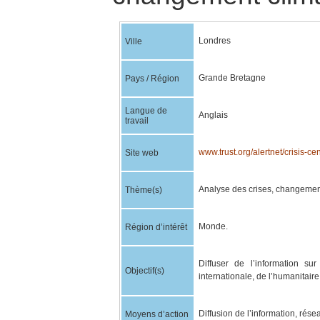
Londres
Ville
Grande Bretagne
Pays / Région
Langue de
Anglais
travail
www.trust.org/alertnet/crisis-cen
Site web
Analyse des crises, changement
Thème(s)
Monde.
Région d’intérêt
Diffuser de l’information sur
Objectif(s)
internationale, de l’humanitaire
Diffusion de l’information, rése
Moyens d’action