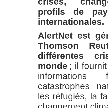
crises, chang
profils de pa
internationales.
AlertNet est gé
Thomson Reut
différentes c
monde
; il fourn
informations
catastrophes natu
les réfugiés, la f
changement clima