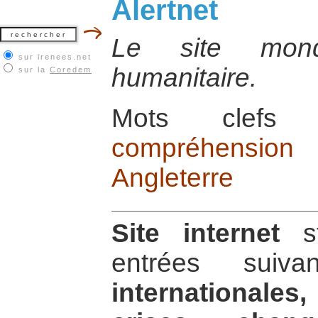
Alertnet
Le site mondi
sur irenees.net
humanitaire.
sur la
Coredem
Mots cle
compréhension
Angleterre
Site internet
st
entrées sui
internationales