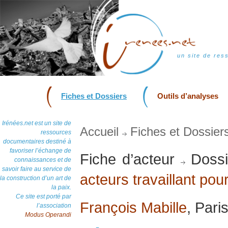
un site de res
Fiches et Dossiers
Outils d’analyses
Irénées.net est un site de
Accueil
Fiches et Dossier
ressources
documentaires destiné à
favoriser l’échange de
Fiche d’acteur
Dossi
connaissances et de
savoir faire au service de
acteurs travaillant pour
la construction d’un art de
la paix.
Ce site est porté par
François Mabille
, Pari
l’association
Modus Operandi