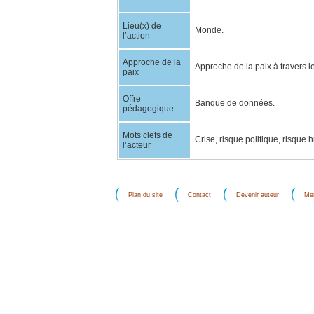
Lieu(x) de
Monde.
l’action
Approche de la
Approche de la paix à travers l
paix
Offre
Banque de données.
pédagogique
Mots clefs de
Crise, risque politique, risque
l’acteur
Plan du site
Contact
Devenir auteur
Men