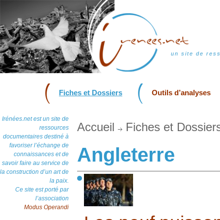
un site de res
Fiches et Dossiers
Outils d’analyses
Irénées.net est un site de
Accueil
Fiches et Dossier
ressources
documentaires destiné à
favoriser l’échange de
Angleterre
connaissances et de
savoir faire au service de
la construction d’un art de
la paix.
Ce site est porté par
l’association
Modus Operandi