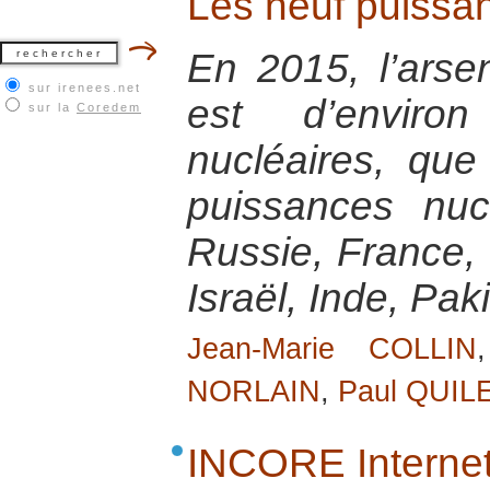
Les neuf puissa
En 2015, l’arse
sur irenees.net
est d’envir
sur la
Coredem
nucléaires, que
puissances nucl
Russie, France,
Israël, Inde, Pa
Jean-Marie COLLIN
NORLAIN
,
Paul QUIL
INCORE Interne