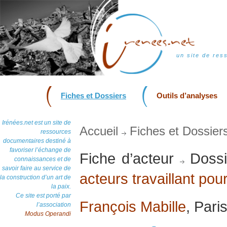
un site de res
Fiches et Dossiers
Outils d’analyses
Irénées.net est un site de
Accueil
Fiches et Dossier
ressources
documentaires destiné à
favoriser l’échange de
Fiche d’acteur
Dossi
connaissances et de
savoir faire au service de
acteurs travaillant pour
la construction d’un art de
la paix.
Ce site est porté par
François Mabille
, Pari
l’association
Modus Operandi