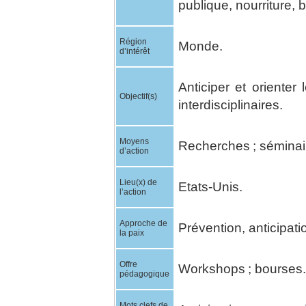
publique, nourriture, b
Région
Monde.
d’intérêt
Anticiper et orienter 
Objectif(s)
interdisciplinaires.
Moyens
Recherches ; séminai
d’action
Lieu(x) de
Etats-Unis.
l’action
Approche de
Prévention, anticipatio
la paix
Offre
Workshops ; bourses.
pédagogique
Mots clefs de