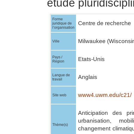
étude pluridiscipli
Forme
Centre de recherche
juridique de
l’organisation
Milwaukee (Wisconsi
Ville
Pays /
Etats-Unis
Région
Langue de
Anglais
travail
www4.uwm.edu/c21/
Site web
Anticipation des p
urbanisation, mobil
Thème(s)
changement climatiq