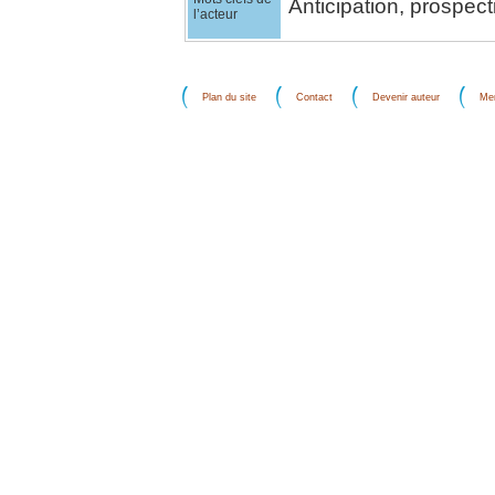
Anticipation, prospect
l’acteur
Plan du site
Contact
Devenir auteur
Men