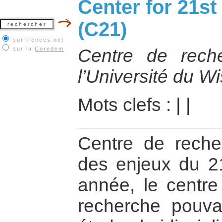
Center for 21st
(C21)
sur irenees.net
sur la
Coredem
Centre de rech
l’Université du W
Mots clefs :
|
|
Centre de reche
des enjeux du 2
année, le centre
recherche pouvan