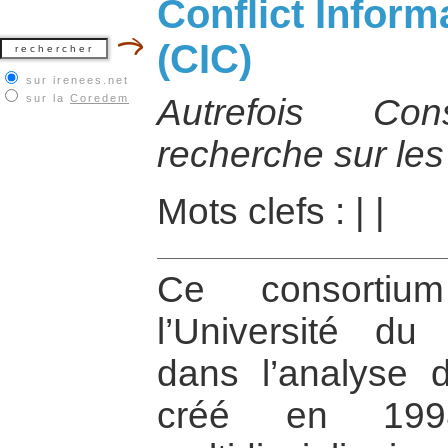
Conflict Infor
(CIC)
sur irenees.net
sur la
Coredem
Autrefois Co
recherche sur les 
Mots clefs :
|
|
Ce consorti
l’Université du
dans l’analyse de
créé en 199