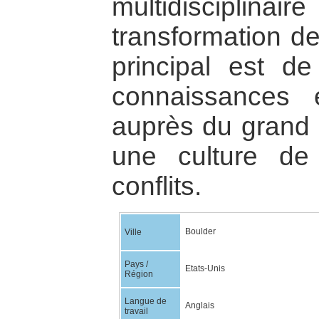
multidisciplina
transformation de
principal est de
connaissances 
auprès du grand p
une culture de
conflits.
Boulder
Ville
Pays /
Etats-Unis
Région
Langue de
Anglais
travail