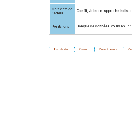
Mots clefs de
Conflit, violence, approche holistiq
l’acteur
Banque de données, cours en ligne,
Points forts
Plan du site
Contact
Devenir auteur
Men