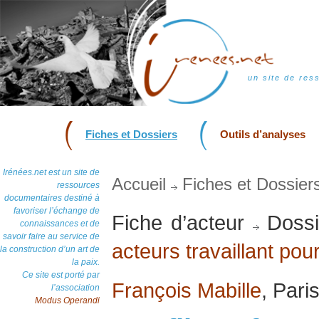
un site de res
Fiches et Dossiers
Outils d’analyses
Irénées.net est un site de
Accueil
Fiches et Dossier
ressources
documentaires destiné à
favoriser l’échange de
Fiche d’acteur
Dossi
connaissances et de
savoir faire au service de
acteurs travaillant pour
la construction d’un art de
la paix.
Ce site est porté par
François Mabille
, Pari
l’association
Modus Operandi