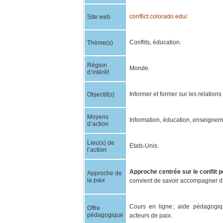
conflict.colorado.edu/
Site web
Conflits, éducation.
Thème(s)
Région
Monde.
d’intérêt
Informer et former sur les relations
Objectif(s)
Moyens
Information, éducation, enseignem
d’action
Lieu(x) de
Etats-Unis.
l’action
Approche centrée sur le conflit 
Approche de
la paix
convient de savoir accompagner 
Cours en ligne ; aide pédagogiq
Offre
pédagogique
acteurs de paix.