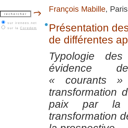
François Mabille
, Paris
sur irenees.net
Présentation de
sur la
Coredem
de différentes a
Typologie des
évidence d
« courants »
transformation 
paix par la 
transformation de