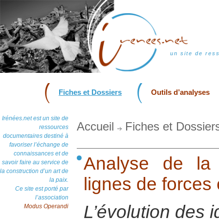
un site de res
Fiches et Dossiers
Outils d’analyses
Irénées.net est un site de
Accueil
Fiches et Dossier
ressources
documentaires destiné à
favoriser l’échange de
connaissances et de
Analyse de la
savoir faire au service de
la construction d’un art de
lignes de force
la paix.
Ce site est porté par
l’association
L’évolution des i
Modus Operandi