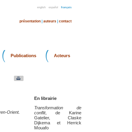
english
español
français
présentation
|
auteurs
|
contact
Publications
Acteurs
En librairie
Transformation de
yen-Orient.
conflit
, de Karine
Gatelier, Claske
Dijkema et Herrick
Mouafo