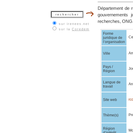
Département de re
gouvernements jo
recherches, ONG
sur irenees.net
sur la
Coredem
Forme
Ce
juridique de
l’organisation
A
Ville
Pays /
Jo
Région
Langue de
An
travail
rcc
Site web
Pr
Thème(s)
Région
Mo
d’intérêt