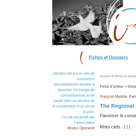
Fiches et Dossiers
Irénées.net est un site de
Accueil
Fiches et Dossi
ressources
documentaires destiné à
Fiche d’acteur
Dossi
favoriser l’échange de
connaissances et de
François Mabille
, Par
savoir faire au service de
The Regional 
la construction d’un art de
la paix.
Favoriser la constr
Ce site est porté par
l’association
Mots clefs :
|
|
|
Modus Operandi