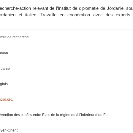
cherche-action relevant de l’Institut de diplomatie de Jordanie, so
rdanien et italien. Travaille en coopération avec des experts
.
ntre de recherche
mman
rdanie
glais
pjid.org/
évention des conflits entre Etats de la région ou à l’intérieur d’un Etat.
yen-Orient.