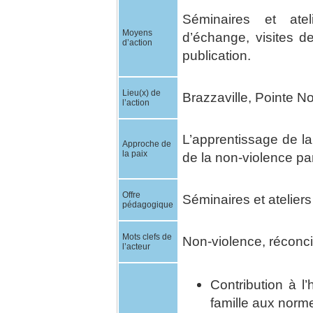
Séminaires et atel
Moyens
d’échange, visites d
d’action
publication.
Lieu(x) de
Brazzaville, Pointe Noi
l’action
L’apprentissage de la
Approche de
la paix
de la non-violence pa
Offre
Séminaires et ateliers
pédagogique
Mots clefs de
Non-violence, réconcil
l’acteur
Contribution à l
famille aux norme