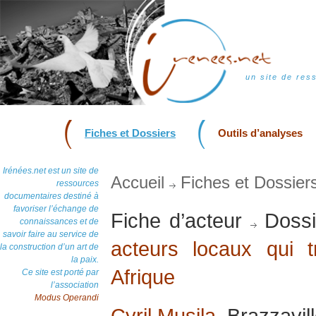
un site de res
Fiches et Dossiers
Outils d’analyses
Irénées.net est un site de
Accueil
Fiches et Dossier
ressources
documentaires destiné à
favoriser l’échange de
Fiche d’acteur
Dossi
connaissances et de
savoir faire au service de
acteurs locaux qui t
la construction d’un art de
la paix.
Afrique
Ce site est porté par
l’association
Modus Operandi
Cyril Musila
, Brazzavill