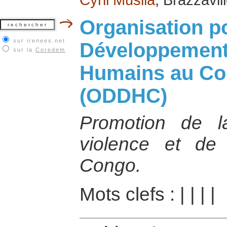
Organisation po
sur irenees.net
Développement 
sur la
Coredem
Humains au C
(ODDHC)
Promotion de l
violence et de 
Congo.
Mots clefs :
|
|
|
|