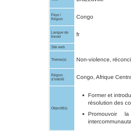
Pays /
Congo
Région
Langue de
fr
travail
Site web
Non-violence, réconcil
Thème(s)
Région
Congo, Afrique Centra
d’intérêt
Former et introdu
résolution des con
Objectif(s)
Promouvoir la 
intercommunauta