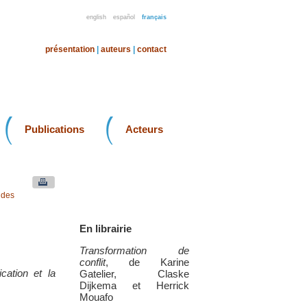
english
español
français
présentation
|
auteurs
|
contact
Publications
Acteurs
 des
En librairie
Transformation de
conflit
, de Karine
cation et la
Gatelier, Claske
Dijkema et Herrick
Mouafo