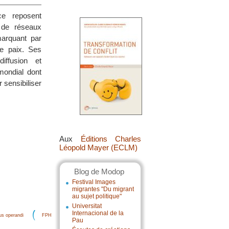
ce reposent
n de réseaux
émarquant par
de paix. Ses
iffusion et
 mondial dont
 sensibiliser
Aux
Éditions Charles
Léopold Mayer (ECLM)
Blog de Modop
Festival Images
migrantes "Du migrant
au sujet politique"
Universitat
Internacional de la
s operandi
FPH
Pau