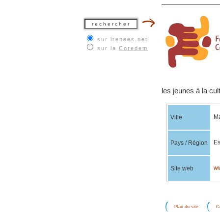
sur irenees.net
sur la
Coredem
les jeunes à la cul
Ma
Ville
E
Pays / Région
ww
Site web
Plan du site
C