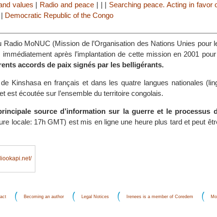
and values
|
Radio and peace
|
|
|
Searching peace. Acting in favor 
|
|
Democratic Republic of the Congo
 Radio MoNUC (Mission de l’Organisation des Nations Unies pour l
ée immédiatement après l’implantation de cette mission en 2001 pou
érents accords de paix signés par les belligérants.
 de Kinshasa en français et dans les quatre langues nationales (ling
et est écoutée sur l’ensemble du territoire congolais.
principale source d’information sur la guerre et le processus d
ure locale: 17h GMT) est mis en ligne une heure plus tard et peut être
iookapi.net/
act
Becoming an author
Legal Notices
Irenees is a member of Coredem
Mo