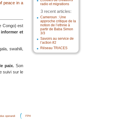
Écoutes de créations
of peace in a
radio et migrations
3 recent articles:
Cameroun : Une
approche critique de la
e Congo) est
notion de l’ethnie à
partir de Baba Simon
r
informer et
3/3
Savoirs au service de
l’action #2
Réseau TRACES
ala, swahili,
e paix.
Son
 suivi sur le
dus operandi
FPH