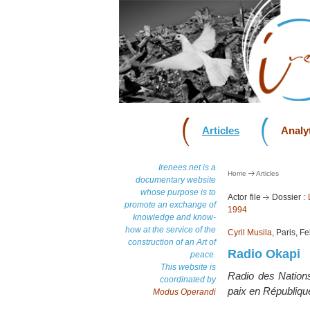
Articles
Analyt
Irenees.net is a
Home
Articles
documentary website
whose purpose is to
Actor file
Dossier :
promote an exchange of
1994
knowledge and know-
how at the service of the
Cyril Musila
, Paris, F
construction of an Art of
Radio Okapi
peace.
This website is
Radio des Nations
coordinated by
paix en Républiq
Modus Operandi