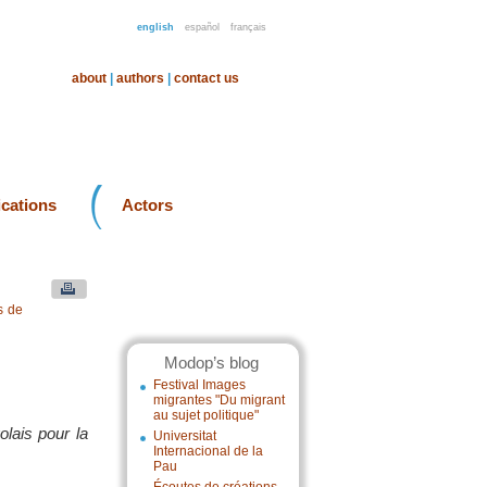
english
español
français
about
|
authors
|
contact us
ications
Actors
s de
Modop’s blog
Festival Images
migrantes "Du migrant
au sujet politique"
olais pour la
Universitat
Internacional de la
Pau