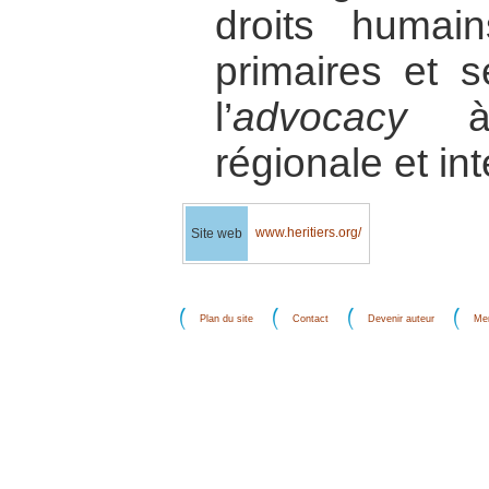
droits humai
primaires et s
l’
advocacy
à l
régionale et int
www.heritiers.org/
Site web
Plan du site
Contact
Devenir auteur
Men