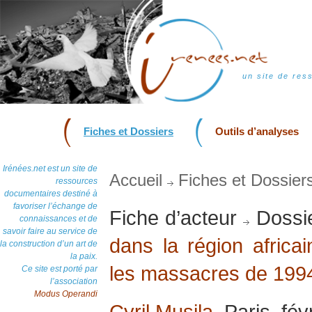
un site de res
Fiches et Dossiers
Outils d’analyses
Irénées.net est un site de
Accueil
Fiches et Dossier
ressources
documentaires destiné à
favoriser l’échange de
Fiche d’acteur
Dossi
connaissances et de
savoir faire au service de
dans la région afric
la construction d’un art de
la paix.
les massacres de 199
Ce site est porté par
l’association
Modus Operandi
Cyril Musila
, Paris, fé