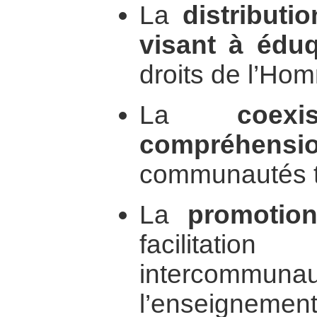
La
distributi
visant à édu
droits de l’Ho
La
coex
compréhensi
communautés tr
La
promotio
facilitati
intercom
l’enseignemen