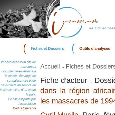
un site de res
Fiches et Dossiers
Outils d’analyses
Irénées.net est un site de
Accueil
Fiches et Dossier
ressources
documentaires destiné à
favoriser l’échange de
Fiche d’acteur
Dossi
connaissances et de
savoir faire au service de
dans la région afric
la construction d’un art de
la paix.
les massacres de 199
Ce site est porté par
l’association
Modus Operandi
Cyril Musila
, Paris, fé