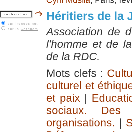
Héritiers de la 
sur irenees.net
Association de d
sur la
Coredem
l’homme et de la 
de la RDC.
Mots clefs :
Cultu
culturel et éthiqu
et paix
|
Educati
sociaux. Des 
organisations.
|
S