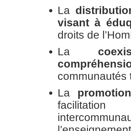
La
distributi
visant à édu
droits de l’Ho
La
coex
compréhensi
communautés tr
La
promotio
facilitati
intercom
l’enseignemen