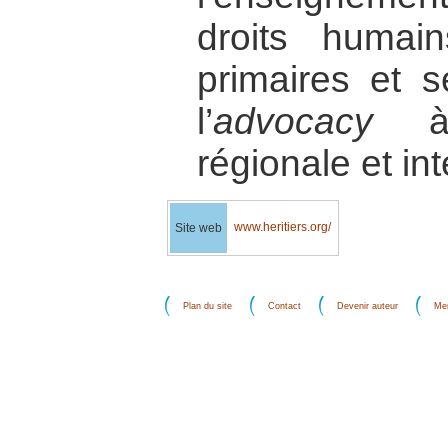
droits humai
primaires et s
l’
advocacy
à l
régionale et int
www.heritiers.org/
Site web
Plan du site
Contact
Devenir auteur
Men