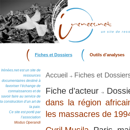
un site de res
Fiches et Dossiers
Outils d’analyses
Irénées.net est un site de
Accueil
Fiches et Dossier
ressources
documentaires destiné à
favoriser l’échange de
Fiche d’acteur
Dossi
connaissances et de
savoir faire au service de
dans la région afric
la construction d’un art de
la paix.
les massacres de 199
Ce site est porté par
l’association
Modus Operandi
Cyril Musila
, Paris, ma