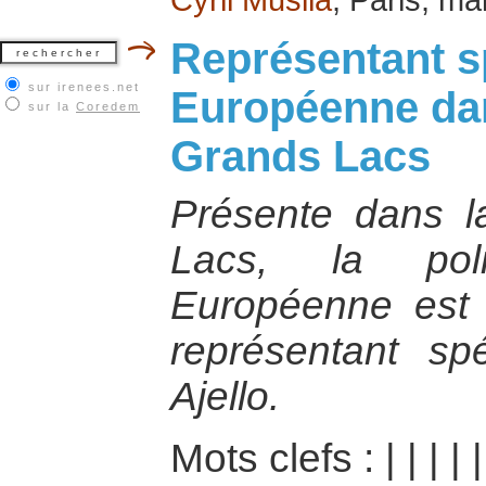
Représentant sp
sur irenees.net
Européenne dan
sur la
Coredem
Grands Lacs
Présente dans l
Lacs, la poli
Européenne est 
représentant sp
Ajello.
Mots clefs :
|
|
|
|