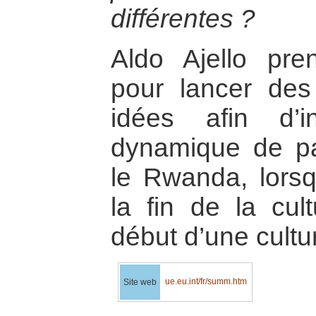
différentes ?
Aldo Ajello pren
pour lancer des
idées afin d’i
dynamique de pac
le Rwanda, lorsqu
la fin de la cul
début d’une cultu
ue.eu.int/fr/summ.htm
Site web