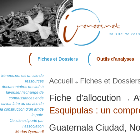
un site de res
Fiches et Dossiers
Outils d’analyses
Irénées.net est un site de
Accueil
Fiches et Dossier
ressources
documentaires destiné à
favoriser l’échange de
Fiche d’allocution
At
connaissances et de
savoir faire au service de
Esquipulas : un compr
la construction d’un art de
la paix.
Ce site est porté par
Guatemala Ciudad, N
l’association
Modus Operandi