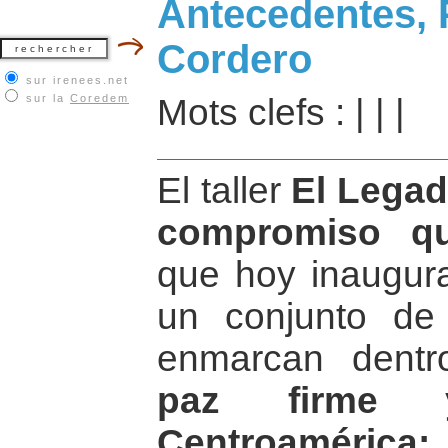
Antecedentes, 
Cordero
sur irenees.net
sur la
Coredem
Mots clefs :
|
|
|
El taller
El Legad
compromiso qu
que hoy inaugur
un conjunto de
enmarcan dentr
paz firme 
Centroamér