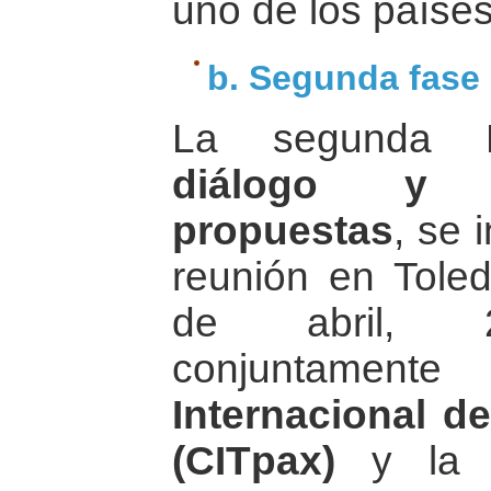
uno de los paíse
b. Segunda fase
La segunda
diálogo y 
propuestas
, se 
reunión en Tole
de abril, 2
conjuntamen
Internacional d
(CITpax)
y l