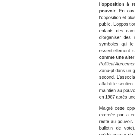
l’opposition à 
pouvoir.
En ouvran
l’opposition et p
public. L’oppositi
enfants des cam
d’organiser des 
symboles qui le 
essentiellement
comme une altern
Political Agreemen
Zanu-pf dans un g
second. L’associa
affaibli le soutien
maintien au pouvo
en 1987 après un
Malgré cette oppo
exercée par la co
reste au pouvoir.
bulletin de vot
prédécesseur du 