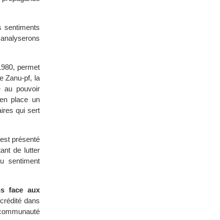
es sentiments
s analyserons
1980, permet
e Zanu-pf, la
e au pouvoir
 en place un
res qui sert
 est présenté
nt de lutter
u sentiment
s face aux
 crédité dans
 communauté