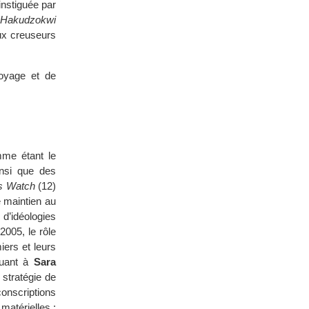
 instiguée par
Hakudzokwi
aux creuseurs
toyage et de
mme étant le
nsi que des
s Watch
(12)
e maintien au
 d’idéologies
 2005, le rôle
iers et leurs
Quant à
Sara
 stratégie de
conscriptions
matérielles :