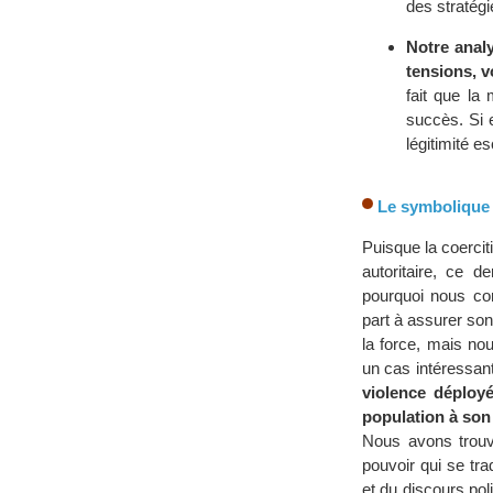
des stratégi
Notre analy
tensions, v
fait que la
succès. Si 
légitimité e
Le symbolique 
Puisque la coerciti
autoritaire, ce d
pourquoi nous con
part à assurer son
la force, mais no
un cas intéressan
violence déployé
population à son
Nous avons trouv
pouvoir qui se tra
et du discours po