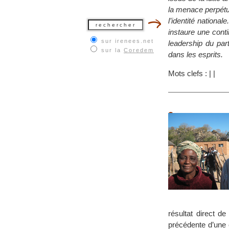
la menace perpétue
l’identité nationa
instaure une conti
sur irenees.net
leadership du par
sur la
Coredem
dans les esprits.
Mots clefs :
|
|
résultat direct de
précédente d’une c