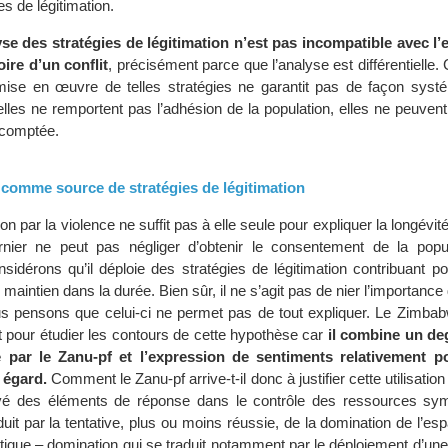
es de légitimation.
se des stratégies de légitimation n’est pas incompatible avec l’
oire d’un conflit
, précisément parce que l’analyse est différentielle. 
 mise en œuvre de telles stratégies ne garantit pas de façon systé
elles ne remportent pas l’adhésion de la population, elles ne peuven
scomptée.
comme source de stratégies de légitimation
on par la violence ne suffit pas à elle seule pour expliquer la longévit
ernier ne peut pas négliger d’obtenir le consentement de la popul
sidérons qu’il déploie des stratégies de légitimation contribuant p
 maintien dans la durée. Bien sûr, il ne s’agit pas de nier l’importance
us pensons que celui-ci ne permet pas de tout expliquer. Le Zimbab
t pour étudier les contours de cette hypothèse car
il combine un de
 par le Zanu-pf et l’expression de sentiments relativement po
 égard.
Comment le Zanu-pf arrive-t-il donc à justifier cette utilisation
é des éléments de réponse dans le contrôle des ressources sym
duit par la tentative, plus ou moins réussie, de la domination de l’esp
litique – domination qui se traduit notamment par le déploiement d’u