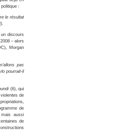
politique :
e le résultat
).
s un discours
 2008 – alors
MDC), Morgan
’allons pas
o pourrait-il
undi
(6), qui
 violentes de
ropriations,
rogramme de
 mais aussi
centaines de
onstructions