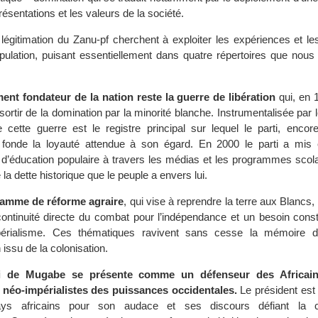
résentations et les valeurs de la société.
 légitimation du Zanu-pf cherchent à exploiter les expériences et l
population, puisant essentiellement dans quatre répertoires que nou
ent fondateur de la nation reste la guerre de libération
qui, en 
ortir de la domination par la minorité blanche. Instrumentalisée par l
cette guerre est le registre principal sur lequel le parti, encor
, fonde la loyauté attendue à son égard. En 2000 le parti a mis
’éducation populaire à travers les médias et les programmes scolai
 la dette historique que le peuple a envers lui.
ramme de réforme agraire
, qui vise à reprendre la terre aux Blancs,
ntinuité directe du combat pour l’indépendance et un besoin consta
mpérialisme. Ces thématiques ravivent sans cesse la mémoire d
n issu de la colonisation.
ti de Mugabe se présente comme un défenseur des Africain
 néo-impérialistes des puissances occidentales.
Le président est
ays africains pour son audace et ses discours défiant la