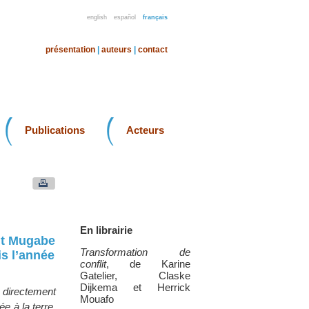
english
español
français
présentation
|
auteurs
|
contact
Publications
Acteurs
En librairie
nt Mugabe
Transformation de
is l’année
conflit
, de Karine
Gatelier, Claske
Dijkema et Herrick
t directement
Mouafo
ée à la terre,