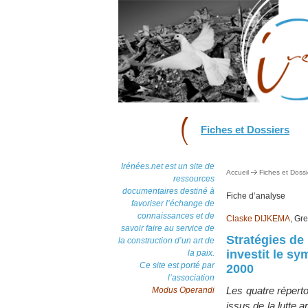
Fiches et Dossiers
Irénées.net est un site de
Accueil
Fiches et Dossi
ressources
documentaires destiné à
Fiche d’analyse
favoriser l’échange de
connaissances et de
Claske DIJKEMA
, Gr
savoir faire au service de
Stratégies de
la construction d’un art de
investit le sy
la paix.
Ce site est porté par
2000
l’association
Les quatre réperto
Modus Operandi
issus de la lutte a