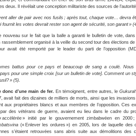
les deux. Il révélait une conception militariste des sources de l’autorité 
nt aller de pair avec nos fusils ; après tout, chaque vote… devra êtr
qui fournit les votes devrait rester son agent de sécurité, son garant » (4
 nouveau sur le fait que la balle a garanti le bulletin de vote, dan
n rassemblement organisé à la veille du second tour des élections de
our avait été remporté par le leader du parti de l’opposition (
mes battus pour ce pays et beaucoup de sang a coulé. Nous n
ays pour une simple croix [sur un bulletin de vote]. Comment un styl
usil? » (5).
 donc d’une main de fer.
En témoignent, entre autres, le
Gukurah
, avait fait des dizaines de milliers de morts, ainsi que les invasions
t aux propriétaires blancs et aux membres de l’opposition. Ces exp
ar des vétérans de guerre, avaient eu lieu dans le cadre du p
« accélérée » initié par le gouvernement zimbabwéen en 2000 ;
batsvina
(« Enlever les ordures ») en 2005, lors de laquelle des 
nnes s’étaient retrouvées sans abris suite aux démolitions des c