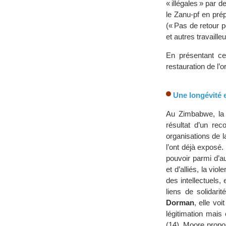
« illégales » par d
le Zanu-pf en pré
(« Pas de retour p
et autres travaille
En présentant ce
restauration de l’o
Une longévité 
Au Zimbabwe, la 
résultat d’un rec
organisations de l
l’ont déjà exposé.
pouvoir parmi d’au
et d’alliés, la vio
des intellectuels,
liens de solidari
Dorman
, elle voi
légitimation mais
(14). Moore propo