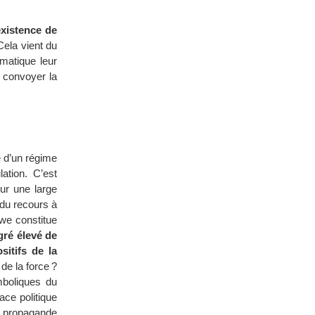
existence de
Cela vient du
matique leur
t convoyer la
é d’un régime
ation. C’est
our une large
 du recours à
we constitue
gré élevé de
sitifs de la
 de la force ?
boliques du
ace politique
ne propagande