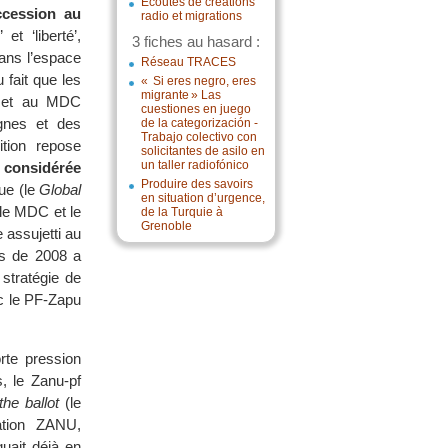
Écoutes de créations
ccession au
radio et migrations
t ‘liberté’,
3 fiches au hasard :
dans l’espace
Réseau TRACES
 fait que les
« Si eres negro, eres
migrante » Las
rmet au MDC
cuestiones en juego
ignes et des
de la categorización -
Trabajo colectivo con
ition repose
solicitantes de asilo en
un taller radiofónico
 considérée
Produire des savoirs
que (le
Global
en situation d’urgence,
 le MDC et le
de la Turquie à
Grenoble
assujetti au
es de 2008 a
 stratégie de
c le PF-Zapu
rte pression
, le Zanu-pf
the ballot
(le
ation ZANU,
uait déjà en