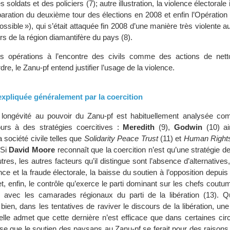
es soldats et des policiers (7); autre illustration, la violence électorale
paration du deuxième tour des élections en 2008 et enfin l’Opération
ossible »), qui s’était attaquée fin 2008 d’une manière très violente 
urs de la région diamantifère du pays (8).
s opérations à l’encontre des civils comme des actions de net
rdre, le Zanu-pf entend justifier l’usage de la violence.
expliquée généralement par la coercition
longévité au pouvoir du Zanu-pf est habituellement analysée co
ours à des stratégies coercitives :
Meredith
(9),
Godwin
(10) ai
a société civile telles que
Solidarity Peace Trust
(11) et
Human Right
 Si
David Moore
reconnaît que la coercition n’est qu’une stratégie d
tres, les autres facteurs qu’il distingue sont l’absence d’alternatives,
lence et la fraude électorale, la baisse du soutien à l’opposition depuis
 et, enfin, le contrôle qu’exerce le parti dominant sur les chefs coutum
té avec les camarades régionaux du parti de la libération (13). 
t bien, dans les tentatives de raviver le discours de la libération, une
 elle admet que cette dernière n’est efficace que dans certaines cir
se que le soutien des paysans au Zanu-pf se ferait pour des raisons 