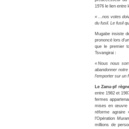
1976 le lien entre 
« …nos votes doive
du fusil. Le fusil 
Mugabe insiste de
prononcé lors d’u
que le premier t
Tsvangirai :
« Nous nous som
abandonner notre p
l’emporter sur un f
Le Zanu-pf règne
entre 1982 et 1987
fermes appartenan
mises en œuvre p
réforme agraire 
l’Opération
Muram
millions de perso