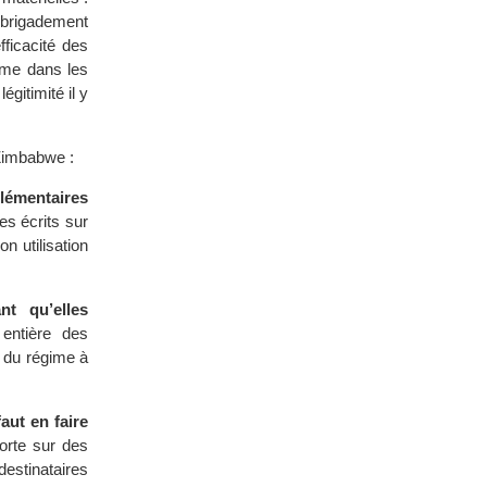
embrigadement
fficacité des
nfime dans les
gitimité il y
 Zimbabwe :
plémentaires
es écrits sur
n utilisation
nt qu’elles
 entière des
 du régime à
aut en faire
porte sur des
destinataires