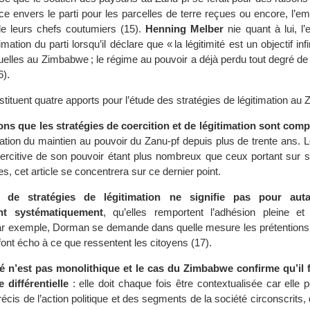
ce envers le parti pour les parcelles de terre reçues ou encore, l’
de leurs chefs coutumiers (15).
Henning Melber
nie quant à lui, l’e
imation du parti lorsqu’il déclare que « la légitimité est un objectif i
elles au Zimbabwe ; le régime au pouvoir a déjà perdu tout degré de lé
6).
ituent quatre apports pour l’étude des stratégies de légitimation au
s que les stratégies de coercition et de légitimation sont com
cation du maintien au pouvoir du Zanu-pf depuis plus de trente ans. L
oercitive de son pouvoir étant plus nombreux que ceux portant sur so
, cet article se concentrera sur ce dernier point.
e de stratégies de légitimation ne signifie pas pour auta
nt systématiquement
, qu’elles remportent l’adhésion pleine et
ar exemple, Dorman se demande dans quelle mesure les prétentions
é font écho à ce que ressentent les citoyens (17).
té n’est pas monolithique et le cas du Zimbabwe confirme qu’il f
 différentielle
: elle doit chaque fois être contextualisée car elle 
cis de l’action politique et des segments de la société circonscrits, 