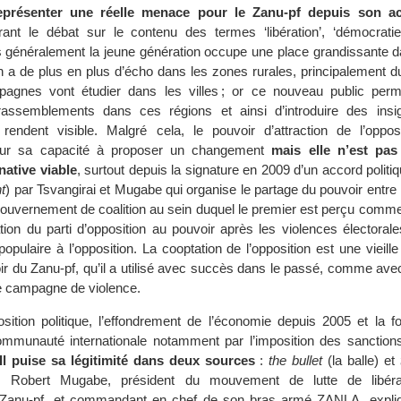
représenter une réelle menace pour le Zanu-pf depuis son a
t le débat sur le contenu des termes ‘libération’, ‘démocratie’ e
lus généralement la jeune génération occupe une place grandissante 
on a de plus en plus d’écho dans les zones rurales, principalement du
pagnes vont étudier dans les villes ; or ce nouveau public pe
rassemblements dans ces régions et ainsi d’introduire des ins
rendent visible. Malgré cela, le pouvoir d’attraction de l’oppos
 sur sa capacité à proposer un changement
mais elle n’est pas
ative viable
, surtout depuis la signature en 2009 d’un accord politi
t
) par Tsvangirai et Mugabe qui organise le partage du pouvoir entre
ouvernement de coalition au sein duquel le premier est perçu comme 
tion du parti d’opposition au pouvoir après les violences électoral
 populaire à l’opposition. La cooptation de l’opposition est une vieille
ir du Zanu-pf, qu’il a utilisé avec succès dans le passé, comme ave
e campagne de violence.
sition politique, l’effondrement de l’économie depuis 2005 et la fo
mmunauté internationale notamment par l’imposition des sanctions
Il puise sa légitimité dans deux sources
:
the bullet
(la balle) et
e). Robert Mugabe, président du mouvement de lutte de libér
Zanu-pf, et commandant en chef de son bras armé ZANLA, expliq