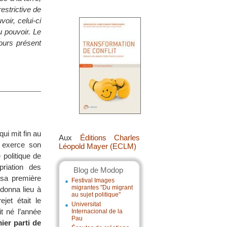
estrictive de
oir, celui-ci
u pouvoir. Le
ours présent
ui mit fin au
Aux
Éditions Charles
 exerce son
Léopold Mayer (ECLM)
 politique de
priation des
Blog de Modop
 sa première
Festival Images
migrantes "Du migrant
 donna lieu à
au sujet politique"
jet était le
Universitat
it né l’année
Internacional de la
Pau
ier parti de