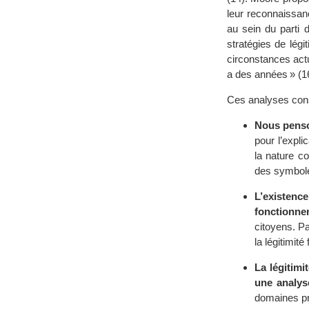
leur reconnaissan
au sein du parti 
stratégies de légit
circonstances actu
a des années » (1
Ces analyses const
Nous penson
pour l’expli
la nature c
des symboles
L’existenc
fonctionne
citoyens. P
la légitimit
La légitimi
une analyse
domaines pré