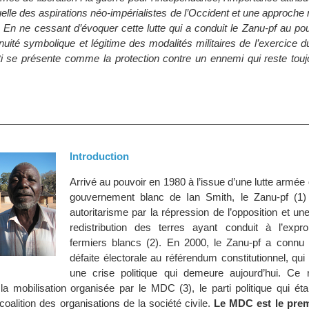
lle des aspirations néo-impérialistes de l’Occident et une approche r
le. En ne cessant d’évoquer cette lutte qui a conduit le Zanu-pf au pouv
nuité symbolique et légitime des modalités militaires de l’exercice d
ti se présente comme la protection contre un ennemi qui reste touj
Introduction
Arrivé au pouvoir en 1980 à l’issue d’une lutte armée q
gouvernement blanc de Ian Smith, le Zanu-pf (1)
autoritarisme par la répression de l’opposition et une
redistribution des terres ayant conduit à l’expro
fermiers blancs (2). En 2000, le Zanu-pf a connu
défaite électorale au référendum constitutionnel, qui
une crise politique qui demeure aujourd’hui. Ce re
 la mobilisation organisée par le MDC (3), le parti politique qui éta
oalition des organisations de la société civile.
Le MDC est le prem