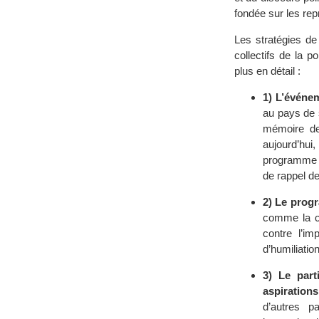
fondée sur les rep
Les stratégies de
collectifs de la 
plus en détail :
1) L’événem
au pays de s
mémoire de 
aujourd’hui
programme d
de rappel de
2) Le prog
comme la co
contre l’i
d’humiliatio
3) Le par
aspirations
d’autres p